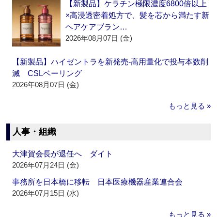
【新製品】ケラチン極限濃度6800倍以上
×高浸透密着処方で、髪を芯から満たす新
ヘアケアブラン…
2026年08月07日 (金)
【新製品】ハイゼントラを新発売‐高用量化で投与本数削
減 CSLベーリング
2026年08月07日 (金)
もっと見る »
人事・組織
大津賀会長が退任へ ダイト
2026年07月24日 (金)
事務所を日本橋に移転 日本医療機器産業連合会
2026年07月15日 (水)
もっと見る »