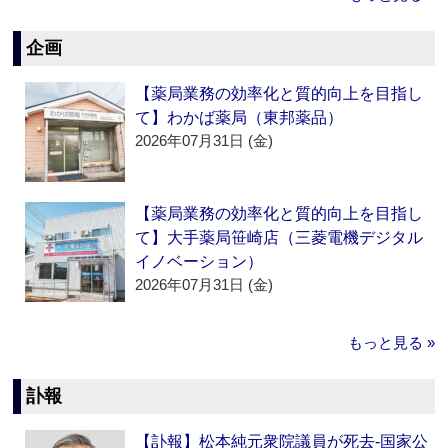
企画
【薬局業務の効率化と質的向上を目指し
て】わかば薬局（東邦薬品）
2026年07月31日 (金)
【薬局業務の効率化と質的向上を目指し
て】大手薬局笹崎店（三菱電機デジタル
イノベーション）
2026年07月31日 (金)
もっと見る »
訃報
【訃報】松本純元衆院議員が死去‐国家公