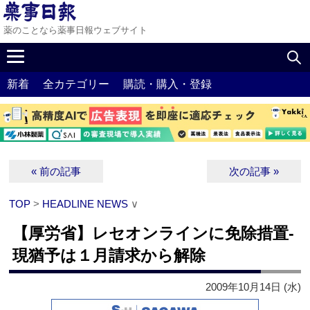
薬のことなら薬事日報ウェブサイト
新着
全カテゴリー
購読・購入・登録
« 前の記事
次の記事 »
TOP
>
HEADLINE NEWS
∨
【厚労省】レセオンラインに免除措置‐
現猶予は１月請求から解除
2009年10月14日 (水)