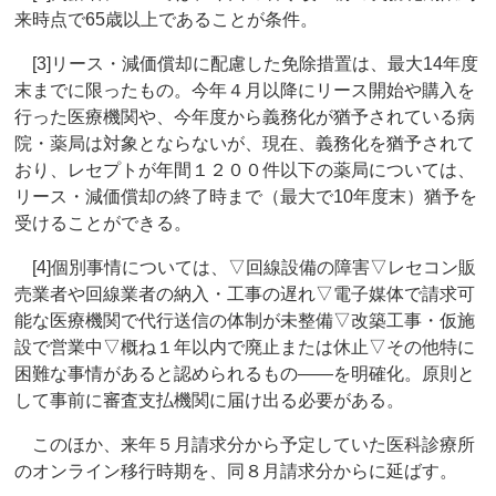
来時点で65歳以上であることが条件。
[3]リース・減価償却に配慮した免除措置は、最大14年度
末までに限ったもの。今年４月以降にリース開始や購入を
行った医療機関や、今年度から義務化が猶予されている病
院・薬局は対象とならないが、現在、義務化を猶予されて
おり、レセプトが年間１２００件以下の薬局については、
リース・減価償却の終了時まで（最大で10年度末）猶予を
受けることができる。
[4]個別事情については、▽回線設備の障害▽レセコン販
売業者や回線業者の納入・工事の遅れ▽電子媒体で請求可
能な医療機関で代行送信の体制が未整備▽改築工事・仮施
設で営業中▽概ね１年以内で廃止または休止▽その他特に
困難な事情があると認められるもの――を明確化。原則と
して事前に審査支払機関に届け出る必要がある。
このほか、来年５月請求分から予定していた医科診療所
のオンライン移行時期を、同８月請求分からに延ばす。