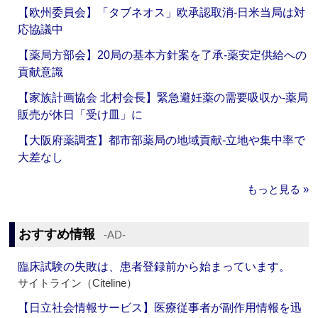
【欧州委員会】「タブネオス」欧承認取消‐日米当局は対
応協議中
【薬局方部会】20局の基本方針案を了承‐薬安定供給への
貢献意識
【家族計画協会 北村会長】緊急避妊薬の需要吸収か‐薬局
販売が休日「受け皿」に
【大阪府薬調査】都市部薬局の地域貢献‐立地や集中率で
大差なし
もっと見る »
おすすめ情報
‐AD‐
臨床試験の失敗は、患者登録前から始まっています。
サイトライン（Citeline）
【日立社会情報サービス】医療従事者が副作用情報を迅