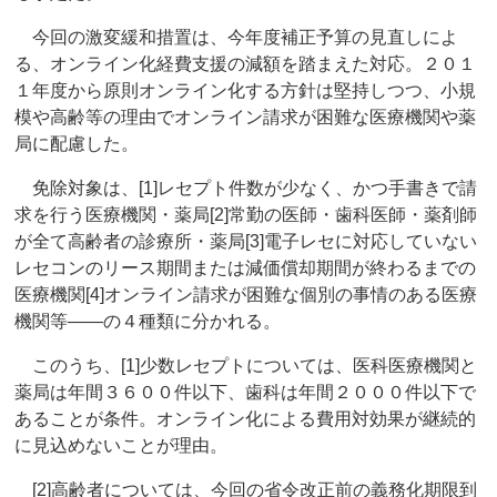
今回の激変緩和措置は、今年度補正予算の見直しによ
る、オンライン化経費支援の減額を踏まえた対応。２０１
１年度から原則オンライン化する方針は堅持しつつ、小規
模や高齢等の理由でオンライン請求が困難な医療機関や薬
局に配慮した。
免除対象は、[1]レセプト件数が少なく、かつ手書きで請
求を行う医療機関・薬局[2]常勤の医師・歯科医師・薬剤師
が全て高齢者の診療所・薬局[3]電子レセに対応していない
レセコンのリース期間または減価償却期間が終わるまでの
医療機関[4]オンライン請求が困難な個別の事情のある医療
機関等――の４種類に分かれる。
このうち、[1]少数レセプトについては、医科医療機関と
薬局は年間３６００件以下、歯科は年間２０００件以下で
あることが条件。オンライン化による費用対効果が継続的
に見込めないことが理由。
[2]高齢者については、今回の省令改正前の義務化期限到