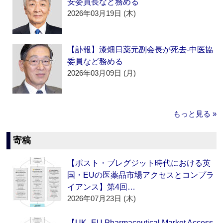
安委員長など務める
2026年03月19日 (木)
【訃報】漆畑日薬元副会長が死去‐中医協
委員など務める
2026年03月09日 (月)
もっと見る »
寄稿
【ポスト・ブレグジット時代における英
国・EUの医薬品市場アクセスとコンプラ
イアンス】第4回…
2026年07月23日 (木)
【UK–EU Pharmaceutical Market Access