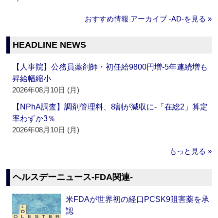
おすすめ情報 アーカイブ ‐AD‐を見る »
HEADLINE NEWS
【人事院】公務員薬剤師・初任給9800円増‐5年連続増も
昇給幅縮小
2026年08月10日 (月)
【NPhA調査】調剤管理料、8割が減収に‐「在総2」算定
率わずか3％
2026年08月10日 (月)
もっと見る »
ヘルスデーニュース‐FDA関連‐
米FDAが世界初の経口PCSK9阻害薬を承
認