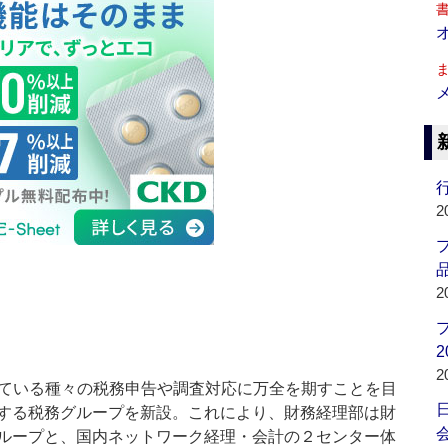
行
2
品
2
2
2
している種々の税務申告や調査対応に万全を期すことを目
する税務グループを新設。これにより、財務経理部は財
会
ループと、国内ネットワーク経理・会計の２センター体