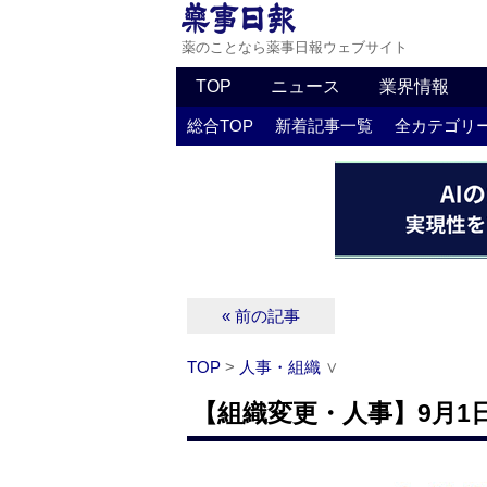
薬のことなら薬事日報ウェブサイト
TOP
ニュース
業界情報
総合TOP
新着記事一覧
全カテゴリ
« 前の記事
TOP
>
人事・組織
∨
【組織変更・人事】9月1