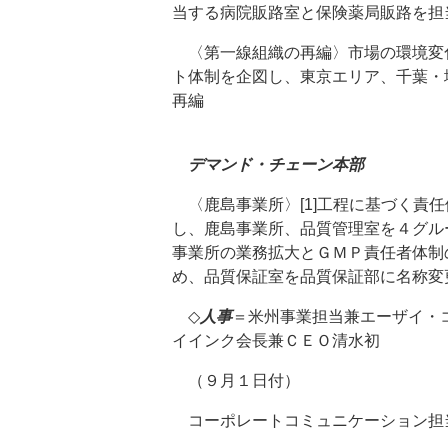
当する病院販路室と保険薬局販路を担
〈第一線組織の再編〉市場の環境変
ト体制を企図し、東京エリア、千葉・
再編
デマンド・チェーン本部
〈鹿島事業所〉[1]工程に基づく責
し、鹿島事業所、品質管理室を４グルー
事業所の業務拡大とＧＭＰ責任者体制
め、品質保証室を品質保証部に名称変
◇
人事
＝米州事業担当兼エーザイ・
イインク会長兼ＣＥＯ清水初
（９月１日付）
コーポレートコミュニケーション担