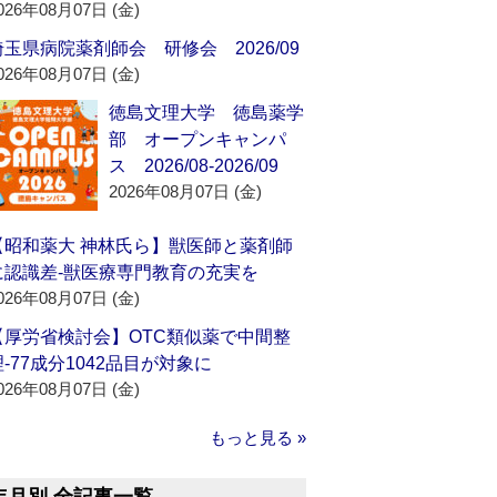
026年08月07日 (金)
埼玉県病院薬剤師会 研修会 2026/09
026年08月07日 (金)
徳島文理大学 徳島薬学
部 オープンキャンパ
ス 2026/08-2026/09
2026年08月07日 (金)
【昭和薬大 神林氏ら】獣医師と薬剤師
に認識差‐獣医療専門教育の充実を
026年08月07日 (金)
【厚労省検討会】OTC類似薬で中間整
理‐77成分1042品目が対象に
026年08月07日 (金)
もっと見る »