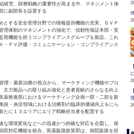
2
連結経営、財務戦略の重要性が高まる中、マネジメント体
部に副部長を設置する
2
めとする安全管理分野での情報提供機能の充実、ＧＶＰ
管理体制のマネジメントの強化で、信頼性保証本部・安
監視機能を担うコンプライアンスグループを新設。これ
Ｖ・ＰＶ評価・コミュニケーション・コンプライアンス
2
病管理・最新治療の視点から、マーケティング機能やプロ
、主力製品への取り組み強化と患者貢献のさらなる向上
医薬推進部におけるマーケティング企画一部・二部を新
]免疫・炎症領域における治療剤の臨床的価値向上をにら
2
新たに１３エリアにエリア戦略担当者を配置する
速な環境変化などへの迅速かつ的確な対応を企図し、保
病院対応機能を統合。医薬販路政策部は、病院販路を担