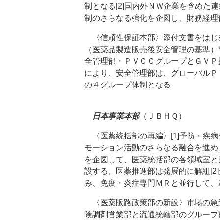
制となる[2]国内外ＮＷ企業を含めた
制のさらなる強化を企図し、財務経理
〈信頼性保証本部〉添付文書をはじ
（医薬品製造販売後安全管理の基準）
全管理部・ＰＶＣＣグループとＧＶＰ
により、安全管理部は、グローバルＰ
の４グループ体制となる
日本事業本部
（ＪＢＨＱ）
〈医薬統括部の再編〉[1]予防・疾
モーション活動のさらなる融合を進め
を企図して、医薬統括部の各領域室と
設する。医薬推進部は発展的に解組[2
み、免疫・炎症専門ＭＲと並行して、
〈医薬販路政策部の新設〉市場の急
険調剤営業部と流通統轄部のグループ