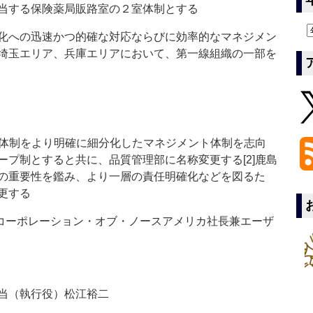
当する保険薬局販路室の２室体制とする
化への迅速かつ的確な対応ならびに効率的なマネジメン
埼玉エリア、兵庫エリアにおいて、第一線組織の一部を
任体制をより明確に細分化したマネジメント体制を志向
プ制とすると共に、品質管理部に名称変更する[2]鹿島
の重要性を鑑み、より一層の責任明確化などを図るた
更する
コーポレーション・オブ・ノースアメリカ社長兼エーザ
当（執行役）松江裕二