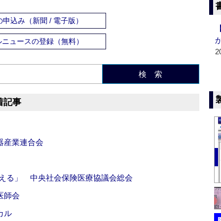
申込み（新聞 / 電子版）
ルニュースの登録（無料）
2
検 索
着記事
器産業連合会
伝える」 中央社会保険医療協議会総会
医師会
カル