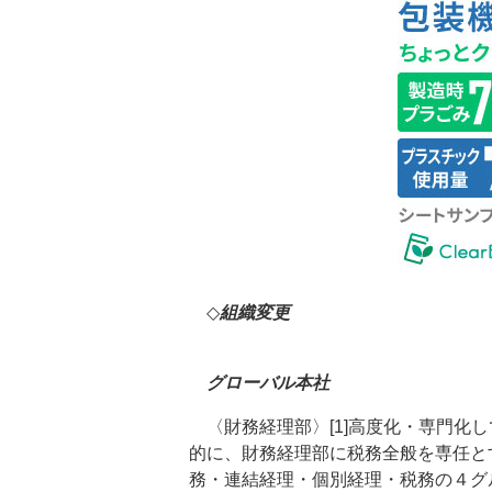
◇
組織変更
グローバル本社
〈財務経理部〉[1]高度化・専門化
的に、財務経理部に税務全般を専任と
務・連結経理・個別経理・税務の４グ