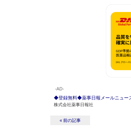
‐AD‐
◆登録無料◆薬事日報メールニュー
株式会社薬事日報社
« 前の記事