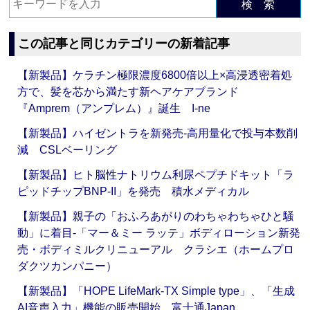
検 索
この記事と同じカテゴリーの新着記事
【新製品】ケラチン極限濃度6800倍以上×高浸透密着処
方で、髪を芯から満たす新ヘアケアブランド
『Amprem（アンプレム）』誕生 I-ne
【新製品】ハイゼントラを新発売‐高用量化で投与本数削
減 CSLベーリング
【新製品】ヒト脳性ナトリウム利尿ペプチドキット「ラ
ピッドチップBNP-II」を発売 積水メディカル
【新製品】親子の「おふろあがりのわちゃわちゃひと騒
動」に着目‐「マー＆ミー ラッテ」ボディローション新発
売・ボディミルクリニューアル クラシエ（ホームプロ
ダクツカンパニー）
【新製品】「HOPE LifeMark-TX Simple type」、「生成
AI音声入力」機能の販売開始 富士通Japan