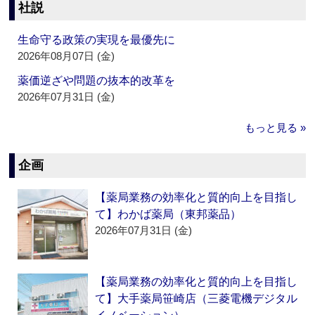
社説
生命守る政策の実現を最優先に
2026年08月07日 (金)
薬価逆ざや問題の抜本的改革を
2026年07月31日 (金)
もっと見る »
企画
【薬局業務の効率化と質的向上を目指し
て】わかば薬局（東邦薬品）
2026年07月31日 (金)
【薬局業務の効率化と質的向上を目指し
て】大手薬局笹崎店（三菱電機デジタル