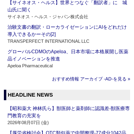
【サイネオス・ヘルス】世界とつなぐ「翻訳者」に 城
山氏に聞く
サイネオス・ヘルス・ジャパン株式会社
治験文書の翻訳・ローカライゼーションにAIをどれだけ
導入できるかーその[2]
TRANSPERFECT INTERNATIONAL LLC
グローバルCDMOのApeloa、日本市場に本格展開し医薬
品イノベーションを推進
Apeloa Pharmaceutical
おすすめ情報 アーカイブ ‐AD‐を見る »
HEADLINE NEWS
【昭和薬大 神林氏ら】獣医師と薬剤師に認識差‐獣医療専
門教育の充実を
2026年08月07日 (金)
【厚労省検討会】OTC類似薬で中間整理‐77成分1042品