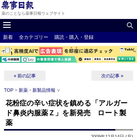
薬のことなら薬事日報ウェブサイト
新着
全カテゴリー
購読・購入・登録
« 前の記事
次の記事 »
TOP
>
新薬・新製品情報
∨
花粉症の辛い症状を鎮める「アルガー
ド鼻炎内服薬Ｚ」を新発売 ロート製
薬
2009年12月14日 (月)