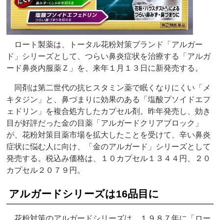
ロート製薬は、トータル花粉対策ブランド「アルガー
ド」シリーズとして、つらい鼻炎症状を治療する「アルガ
ード鼻炎内服薬Ｚ」を、来年１月１３日に新発売する。
同剤は第二世代の抗ヒスタミン薬で眠くなりにくい「メ
キタジン」と、鼻づまりに効果のある「塩酸プソイドエフ
ェドリン」を複合処方したカプセル剤。昨年発売し、効き
目が好評だった金の目薬「アルガードクリアブロック」
が、花粉対策目薬市場を拡大したことを受けて、辛い鼻炎
症状に悩む人に向け、「金のアルガード」シリーズとして
発売する。税込み価格は、１０カプセル１３４４円、２０
カプセル２０７９円。
アルガードシリーズは16品目に
花粉対策のアルガードシリーズは、１９８７年に「ロー