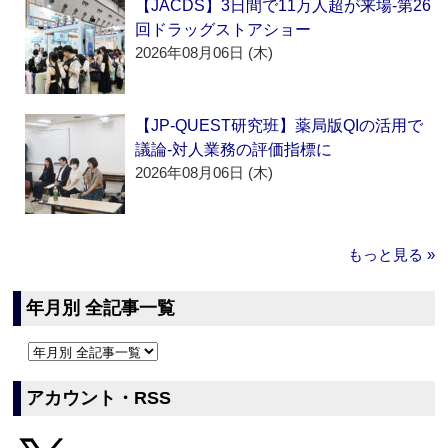
【JACDS】3日間で11万人超が来場‐第26
回ドラッグストアショー
2026年08月06日 (木)
【JP-QUEST研究班】薬局版QIの活用で
議論‐対人業務の評価指標に
2026年08月06日 (木)
もっと見る »
年月別 全記事一覧
アカウント・RSS