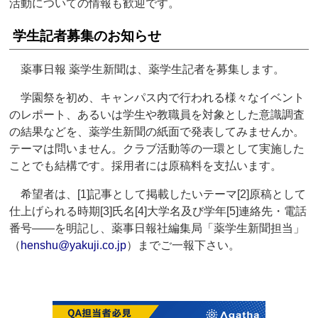
活動についての情報も歓迎です。
学生記者募集のお知らせ
薬事日報 薬学生新聞は、薬学生記者を募集します。
学園祭を初め、キャンパス内で行われる様々なイベント
のレポート、あるいは学生や教職員を対象とした意識調査
の結果などを、薬学生新聞の紙面で発表してみませんか。
テーマは問いません。クラブ活動等の一環として実施した
ことでも結構です。採用者には原稿料を支払います。
希望者は、[1]記事として掲載したいテーマ[2]原稿として
仕上げられる時期[3]氏名[4]大学名及び学年[5]連絡先・電話
番号――を明記し、薬事日報社編集局「薬学生新聞担当」
（
henshu@yakuji.co.jp
）までご一報下さい。