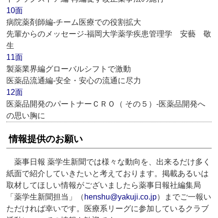
10面
病院薬剤師編‐チーム医療での役割拡大
先輩からのメッセージ‐福岡大学薬学疾患管理学 安藝 敬
生
11面
製薬業界編グローバルシフトで激動
医薬品流通編‐安全・安心の流通に尽力
12面
医薬品開発のパートナーＣＲＯ（ その５）‐医薬品開発へ
の思い胸に
情報提供のお願い
薬事日報 薬学生新聞では様々な動向を、出来るだけ多く
紙面で紹介していきたいと考えております。掲載あるいは
取材してほしい情報がございましたら薬事日報社編集局
「薬学生新聞担当」（
henshu@yakuji.co.jp
）までご一報い
ただければ幸いです。医療系リーグに参加しているクラブ