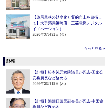
【薬局業務の効率化と質的向上を目指し
て】大手薬局笹崎店（三菱電機デジタル
イノベーション）
2026年07月31日 (金)
もっと見る »
訃報
【訃報】松本純元衆院議員が死去‐国家公
安委員長など務める
2026年03月19日 (木)
【訃報】漆畑日薬元副会長が死去‐中医協
委員など務める