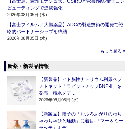
【富士通】豪州モナシュ大、CSIROと覚書締結‐量子コン
ピューティングで連携強化
2026年08月05日 (水)
【富士フイルム／大鵬薬品】ADCの製造技術の開発で戦
略的パートナーシップを締結
2026年08月05日 (水)
もっと見る »
新薬・新製品情報
【新製品】ヒト脳性ナトリウム利尿ペプ
チドキット「ラピッドチップBNP-II」を
発売 積水メデ…
2026年08月05日 (水)
【新製品】親子の「おふろあがりのわち
ゃわちゃひと騒動」に着目‐「マー＆ミー
ラッテ」ボデ…