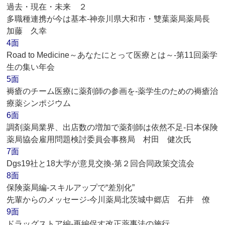
過去・現在・未来 ２
多職種連携が今は基本‐神奈川県大和市・雙葉薬局薬局長
加藤 久幸
4面
Road to Medicine～あなたにとって医療とは～‐第11回薬学
生の集い年会
5面
褥瘡のチーム医療に薬剤師の参画を‐薬学生のための褥瘡治
療薬シンポジウム
6面
調剤薬局業界、出店数の増加で薬剤師は依然不足‐日本保険
薬局協会雇用問題検討委員会事務局 村田 健次氏
7面
Dgs19社と18大学が意見交換‐第２回合同政策交流会
8面
保険薬局編‐スキルアップで“差別化”
先輩からのメッセージ‐今川薬局北茨城中郷店 石井 僚
9面
ドラッグストア編‐再編促す改正薬事法の施行