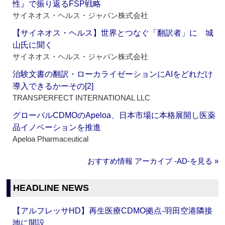
性』で振り返るFSP戦略
サイネオス・ヘルス・ジャパン株式会社
【サイネオス・ヘルス】世界とつなぐ「翻訳者」に 城
山氏に聞く
サイネオス・ヘルス・ジャパン株式会社
治験文書の翻訳・ローカライゼーションにAIをどれだけ
導入できるかーその[2]
TRANSPERFECT INTERNATIONAL LLC
グローバルCDMOのApeloa、日本市場に本格展開し医薬
品イノベーションを推進
Apeloa Pharmaceutical
おすすめ情報 アーカイブ ‐AD‐を見る »
HEADLINE NEWS
【アルフレッサHD】再生医療CDMO拠点‐羽田空港隣接
地に開設