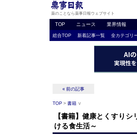
薬のことなら薬事日報ウェブサイト
TOP
ニュース
業界情報
総合TOP
新着記事一覧
全カテゴリ
« 前の記事
TOP
>
書籍
∨
【書籍】健康とくすりシ
ける食生活～