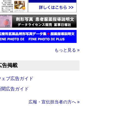
もっと見る »
広告掲載
ウェブ広告ガイド
新聞広告ガイド
広報・宣伝担当者の方へ »