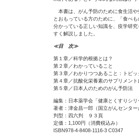
本書は、がん予防のために食生活や
とおもっている方のために、「食べも
分かっている正しい知識を、疫学研究
すく解説しました。
≪目 次≫
第１章／科学的根拠とは？
第２章／わかっていること
第３章／わかりつつあること：トピッ
第４章／抗酸化栄養素のサプリメント
第５章／日本人のためのがん予防法
編集：日本薬学会「健康とくすりシリ
著者：津金昌一郎（国立がんセンター
判型：四六判 ９３頁
定価：1,100円（消費税込み）
ISBN978-4-8408-1116-3 C0347