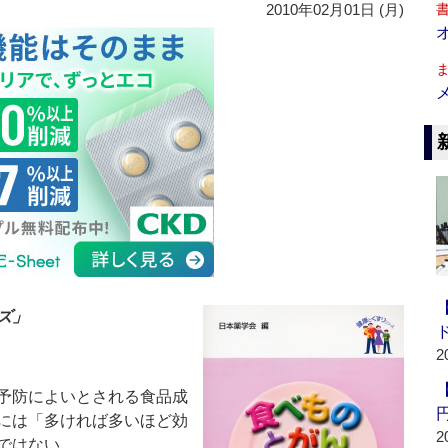
2010年02月01日 (月)
ズ」
2
予防によいとされる食品成
には「多ければ多いほど効
2
ではない。