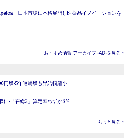
Apeloa、日本市場に本格展開し医薬品イノベーションを
おすすめ情報 アーカイブ ‐AD‐を見る »
0円増‐5年連続増も昇給幅縮小
収に‐「在総2」算定率わずか3％
もっと見る »