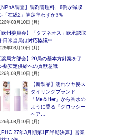
【NPhA調査】調剤管理料、8割が減収
に‐「在総2」算定率わずか3％
026年08月10日 (月)
【欧州委員会】「タブネオス」欧承認取
消‐日米当局は対応協議中
026年08月10日 (月)
【薬局方部会】20局の基本方針案を了
承‐薬安定供給への貢献意識
026年08月10日 (月)
【新製品】濡れツヤ髪ス
タイリングブランド
「Me＆Her」から香水の
ように香る『グロッシー
ヘア…
026年08月10日 (月)
【PHC 27年3月期第1四半期決算】営業
益2.7倍