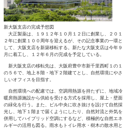
新大阪支店の完成予想図
大正製薬は、１９１２年１０月１２日に創業し、２０１
２年に創業１００周年を迎えるが、その記念事業の一環と
して、大阪支店を新築移転する。新たな大阪支店は今年９
月に着工し、１２年６月の完成を予定している。
新大阪支店の移転先は、大阪府豊中市新千里西町１の１
の５６で、地上８階・地下２階建てとし、自然環境にやさ
しいオフィスを目指す。
自然環境への配慮では、空調用熱源を持たずに、地域冷
暖房熱源施設から供給を受ける方式を採用し、屋上・壁面
の緑化を行う。また、ビル中央に吹き抜けを設けて自然採
光し、地下１階まで届くようにしたり、自然対流と外気を
併用してハイブリッド空調にするなど、積極的な自然エネ
ルギーの活用も図る。雨水もトイレ用水・樹木の散水用と