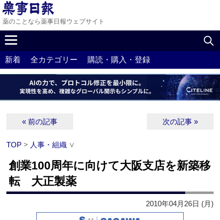
薬のことなら薬事日報ウェブサイト
新着
全カテゴリー
購読・購入・登録
« 前の記事
次の記事 »
TOP
>
人事・組織
∨
創業100周年に向けて大阪支店を新築移
転 大正製薬
2010年04月26日 (月)