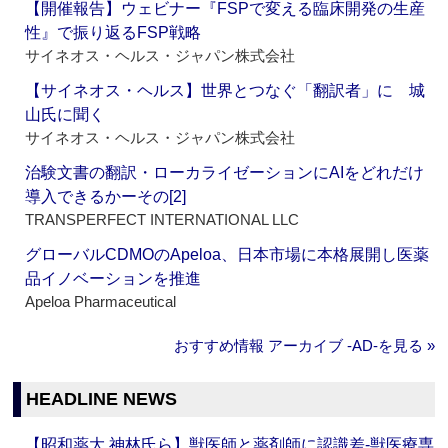
【開催報告】ウェビナー『FSPで変える臨床開発の生産
性』で振り返るFSP戦略
サイネオス・ヘルス・ジャパン株式会社
【サイネオス・ヘルス】世界とつなぐ「翻訳者」に 城
山氏に聞く
サイネオス・ヘルス・ジャパン株式会社
治験文書の翻訳・ローカライゼーションにAIをどれだけ
導入できるかーその[2]
TRANSPERFECT INTERNATIONAL LLC
グローバルCDMOのApeloa、日本市場に本格展開し医薬
品イノベーションを推進
Apeloa Pharmaceutical
おすすめ情報 アーカイブ ‐AD‐を見る »
HEADLINE NEWS
【昭和薬大 神林氏ら】獣医師と薬剤師に認識差‐獣医療専