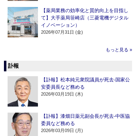
【薬局業務の効率化と質的向上を目指し
て】大手薬局笹崎店（三菱電機デジタル
イノベーション）
2026年07月31日 (金)
もっと見る »
訃報
【訃報】松本純元衆院議員が死去‐国家公
安委員長など務める
2026年03月19日 (木)
【訃報】漆畑日薬元副会長が死去‐中医協
委員など務める
2026年03月09日 (月)