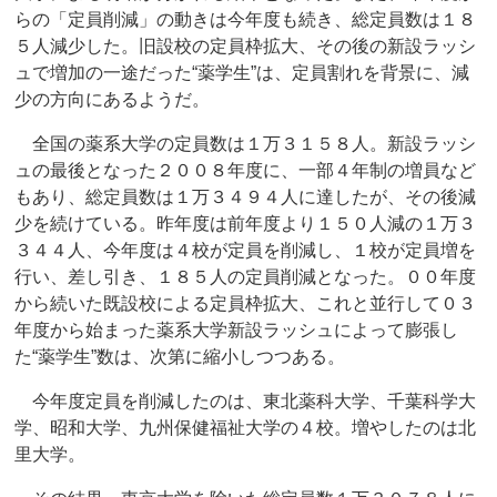
らの「定員削減」の動きは今年度も続き、総定員数は１８
５人減少した。旧設校の定員枠拡大、その後の新設ラッシ
ュで増加の一途だった“薬学生”は、定員割れを背景に、減
少の方向にあるようだ。
全国の薬系大学の定員数は１万３１５８人。新設ラッシ
ュの最後となった２００８年度に、一部４年制の増員など
もあり、総定員数は１万３４９４人に達したが、その後減
少を続けている。昨年度は前年度より１５０人減の１万３
３４４人、今年度は４校が定員を削減し、１校が定員増を
行い、差し引き、１８５人の定員削減となった。００年度
から続いた既設校による定員枠拡大、これと並行して０３
年度から始まった薬系大学新設ラッシュによって膨張し
た“薬学生”数は、次第に縮小しつつある。
今年度定員を削減したのは、東北薬科大学、千葉科学大
学、昭和大学、九州保健福祉大学の４校。増やしたのは北
里大学。