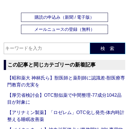
購読の申込み（新聞 / 電子版）
メールニュースの登録（無料）
検 索
この記事と同じカテゴリーの新着記事
【昭和薬大 神林氏ら】獣医師と薬剤師に認識差‐獣医療専
門教育の充実を
【厚労省検討会】OTC類似薬で中間整理‐77成分1042品
目が対象に
【アリナミン製薬】「ロゼレム」OTC化し発売‐体内時計
整える睡眠改善薬