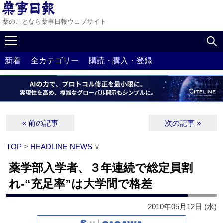
薬のことなら薬事日報ウェブサイト
新着
全カテゴリー
購読・購入・登録
« 前の記事
次の記事 »
TOP
>
HEADLINE NEWS
∨
薬学部入学者、３年連続で総定員割
れ‐“充足率”は大学間で格差
2010年05月12日 (水)