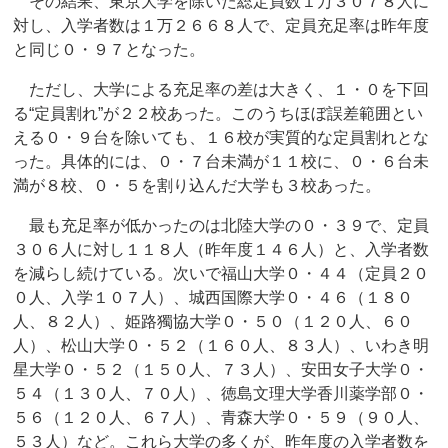
その結果、東京大学を除いた総定員数１万３０７８人に
対し、入学者数は１万２６６８人で、定員充足率は昨年度
と同じ０・９７となった。
ただし、大学による充足率の差は大きく、１・０を下回
る“定員割れ”が２２校あった。このうちほぼ誤差範囲とい
える０・９台を除いても、１６校が実質的な定員割れとな
った。具体的には、０・７台未満が１１校に、０・６台未
満が８校、０・５を割り込んだ大学も３校あった。
最も充足率が低かったのは北陸大学の０・３９で、定員
３０６人に対し１１８人（昨年度１４６人）と、入学者数
を減らし続けている。次いで福山大学０・４４（定員２０
０人、入学１０７人）、城西国際大学０・４６（１８０
人、８２人）、姫路獨協大学０・５０（１２０人、６０
人）、松山大学０・５２（１６０人、８３人）、いわき明
星大学０・５２（１５０人、７３人）、安田女子大学０・
５４（１３０人、７０人）、徳島文理大学香川薬学部０・
５６（１２０人、６７人）、青森大学０・５９（９０人、
５３人）など。これら大学の多くが、昨年度の入学者数を