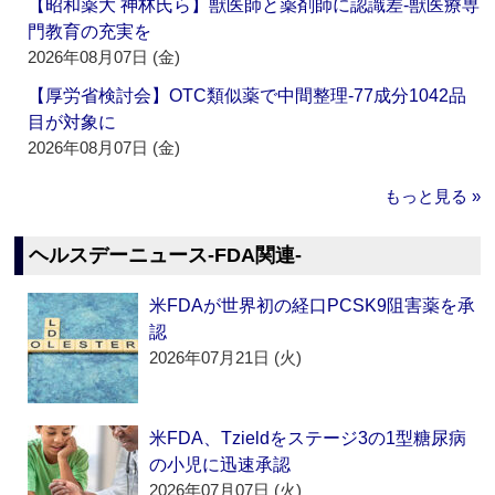
【昭和薬大 神林氏ら】獣医師と薬剤師に認識差‐獣医療専
門教育の充実を
2026年08月07日 (金)
【厚労省検討会】OTC類似薬で中間整理‐77成分1042品
目が対象に
2026年08月07日 (金)
もっと見る »
ヘルスデーニュース‐FDA関連‐
米FDAが世界初の経口PCSK9阻害薬を承
認
2026年07月21日 (火)
米FDA、Tzieldをステージ3の1型糖尿病
の小児に迅速承認
2026年07月07日 (火)