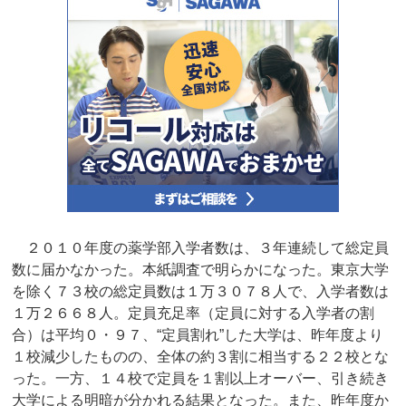
２０１０年度の薬学部入学者数は、３年連続して総定員
数に届かなかった。本紙調査で明らかになった。東京大学
を除く７３校の総定員数は１万３０７８人で、入学者数は
１万２６６８人。定員充足率（定員に対する入学者の割
合）は平均０・９７、“定員割れ”した大学は、昨年度より
１校減少したものの、全体の約３割に相当する２２校とな
った。一方、１４校で定員を１割以上オーバー、引き続き
大学による明暗が分かれる結果となった。また、昨年度か