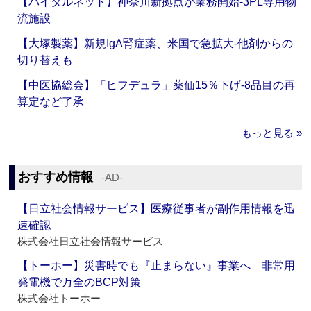
【バイタルネット】神奈川新拠点が業務開始‐3PL専用物
流施設
【大塚製薬】新規IgA腎症薬、米国で急拡大‐他剤からの
切り替えも
【中医協総会】「ヒフデュラ」薬価15％下げ‐8品目の再
算定など了承
もっと見る »
おすすめ情報
‐AD‐
【日立社会情報サービス】医療従事者が副作用情報を迅
速確認
株式会社日立社会情報サービス
【トーホー】災害時でも『止まらない』事業へ 非常用
発電機で万全のBCP対策
株式会社トーホー