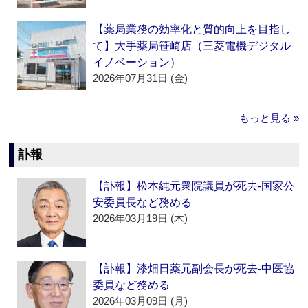
【薬局業務の効率化と質的向上を目指し
て】大手薬局笹崎店（三菱電機デジタル
イノベーション）
2026年07月31日 (金)
もっと見る »
訃報
【訃報】松本純元衆院議員が死去‐国家公
安委員長など務める
2026年03月19日 (木)
【訃報】漆畑日薬元副会長が死去‐中医協
委員など務める
2026年03月09日 (月)