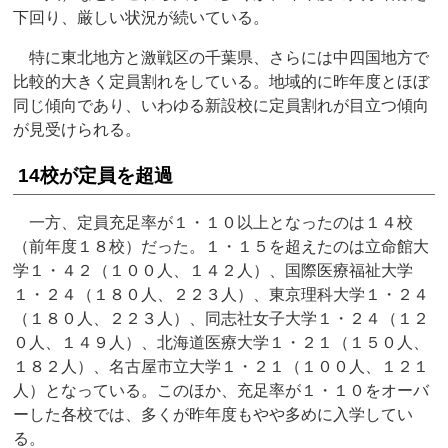
下回り、厳しい状況が続いている。
特に東北地方と激戦区の千葉県、さらには中四国地方で
比較的大きく定員割れをしている。地域的に昨年度とほぼ
同じ傾向であり、いわゆる新設校に定員割れが目立つ傾向
が見受けられる。
14校が定員を超過
一方、定員充足率が１・１０以上となったのは１４校
（前年度１８校）だった。１・１５を超えたのは立命館大
学１・４２（１００人、１４２人）、国際医療福祉大学
１・２４（１８０人、２２３人）、東京理科大学１・２４
（１８０人、２２３人）、同志社女子大学１・２４（１２
０人、１４９人）、北海道医療大学１・２１（１５０人、
１８２人）、名古屋市立大学１・２１（１００人、１２１
人）となっている。このほか、充足率が１・１０をオーバ
ーした各校では、多くが昨年度もやや多めに入学してい
る。