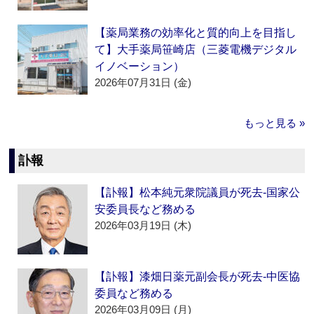
【薬局業務の効率化と質的向上を目指し
て】大手薬局笹崎店（三菱電機デジタル
イノベーション）
2026年07月31日 (金)
もっと見る »
訃報
【訃報】松本純元衆院議員が死去‐国家公
安委員長など務める
2026年03月19日 (木)
【訃報】漆畑日薬元副会長が死去‐中医協
委員など務める
2026年03月09日 (月)