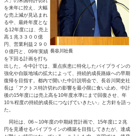
ス」の米国特許切れ
を来年に控え、大幅
な売上減が見込まれ
る中、最終年度とな
る12年度には、売上
高１兆３３００億
円、営業利益２９０
長谷川社長
０億円と、09年実績
を下回る計画を打ち
出した。今中計では、重点疾患に特化したパイプラインの
強化や自販地域の拡大によって、持続的成長路線への早期
復帰を目指す。都内で開いた中計説明会で、長谷川閑史社
長は「アクトス特許切れの影響を最小限に食い止め、中計
後の15年度には売上高を10年度水準にまで回復させ、年
10％程度の持続的成長につなげていきたい」と方針を語っ
た。
同社は、06～10年度の中期経営計画で、15年度に２兆
円を見通せるパイプラインの構築を目指してきたが、達成