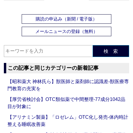
購読の申込み（新聞 / 電子版）
メールニュースの登録（無料）
検 索
この記事と同じカテゴリーの新着記事
【昭和薬大 神林氏ら】獣医師と薬剤師に認識差‐獣医療専
門教育の充実を
【厚労省検討会】OTC類似薬で中間整理‐77成分1042品
目が対象に
【アリナミン製薬】「ロゼレム」OTC化し発売‐体内時計
整える睡眠改善薬