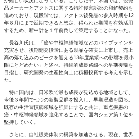
が難しい状況になっている。こうした中、米国では、後発
品メーカーとアクトスに関する特許侵害訴訟の和解契約を
進めており、現段階では、アクトス後発品の参入時期を12
年８月にまで延期できると想定。得られた期間を有効活用
するため、新中計を１年前倒しで策定することになった。
長谷川氏は、「癌や中枢神経領域などのパイプラインを
充実させ、後期開発段階にある製品を確実に上市し、売上
高の落ち込みのピークを迎える13年度業績への影響を最小
限にとどめたい」と述べ、持続的成長路線への早期復帰を
目指し、研究開発の生産性向上に積極投資する考えを示し
た。
特に国内は、日米欧で最も成長が見込める地域として、
今後３年間で七つの新製品群を投入し、早期浸透を図る。
既存の生活習慣病領域を強固にすると共に、重点疾患の
癌・中枢神経領域を強化することで、国内シェア第１位を
堅持していく。
さらに、自社販売体制の構築を加速させる。現在、世界