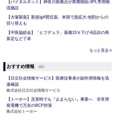
【バイタルネット】神奈川新拠点が業務開始‐3PL専用物
流施設
【大塚製薬】新規IgA腎症薬、米国で急拡大‐他剤からの
切り替えも
【中医協総会】「ヒフデュラ」薬価15％下げ‐8品目の再
算定など了承
もっと見る »
おすすめ情報
‐AD‐
【日立社会情報サービス】医療従事者が副作用情報を迅
速確認
株式会社日立社会情報サービス
【トーホー】災害時でも『止まらない』事業へ 非常用
発電機で万全のBCP対策
株式会社トーホー