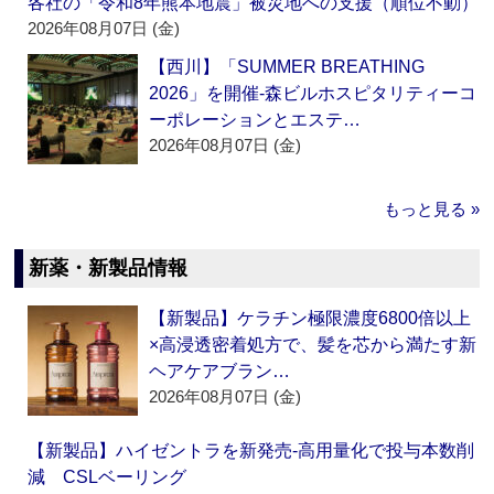
各社の「令和8年熊本地震」被災地への支援（順位不動）
2026年08月07日 (金)
【西川】「SUMMER BREATHING
2026」を開催‐森ビルホスピタリティーコ
ーポレーションとエステ…
2026年08月07日 (金)
もっと見る »
新薬・新製品情報
【新製品】ケラチン極限濃度6800倍以上
×高浸透密着処方で、髪を芯から満たす新
ヘアケアブラン…
2026年08月07日 (金)
【新製品】ハイゼントラを新発売‐高用量化で投与本数削
減 CSLベーリング