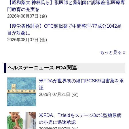
【昭和薬大 神林氏ら】獣医師と薬剤師に認識差‐獣医療専
門教育の充実を
2026年08月07日 (金)
【厚労省検討会】OTC類似薬で中間整理‐77成分1042品
目が対象に
2026年08月07日 (金)
もっと見る »
ヘルスデーニュース‐FDA関連‐
米FDAが世界初の経口PCSK9阻害薬を承
認
2026年07月21日 (火)
米FDA、Tzieldをステージ3の1型糖尿病
の小児に迅速承認
2026年07月07日 (火)