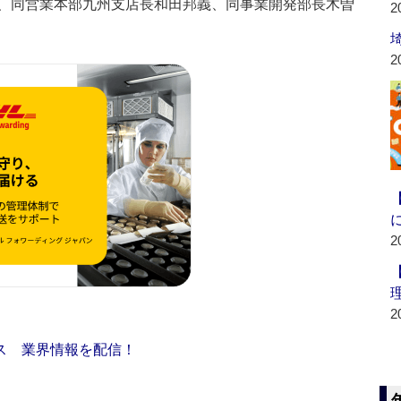
、同営業本部九州支店長和田邦義、同事業開発部長木曽
2
2
2
2
ス 業界情報を配信！