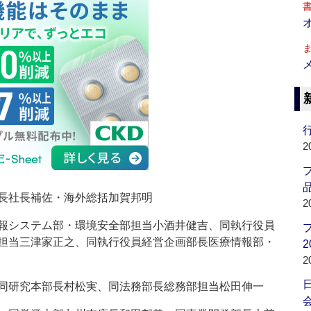
行
2
品
長社長補佐・海外総括加賀邦明
2
報システム部・環境安全部担当小酒井健吉、同執行役員
担当三津家正之、同執行役員経営企画部長医療情報部・
2
2
同研究本部長村松実、同法務部長総務部担当松田伸一
会