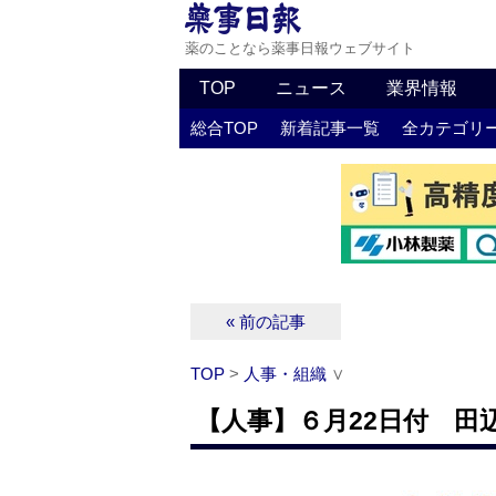
薬のことなら薬事日報ウェブサイト
TOP
ニュース
業界情報
総合TOP
新着記事一覧
全カテゴリ
« 前の記事
TOP
>
人事・組織
∨
【人事】６月22日付 田