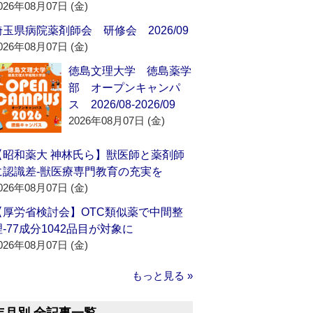
026年08月07日 (金)
埼玉県病院薬剤師会 研修会 2026/09
026年08月07日 (金)
徳島文理大学 徳島薬学
部 オープンキャンパ
ス 2026/08-2026/09
2026年08月07日 (金)
【昭和薬大 神林氏ら】獣医師と薬剤師
に認識差‐獣医療専門教育の充実を
026年08月07日 (金)
【厚労省検討会】OTC類似薬で中間整
理‐77成分1042品目が対象に
026年08月07日 (金)
もっと見る »