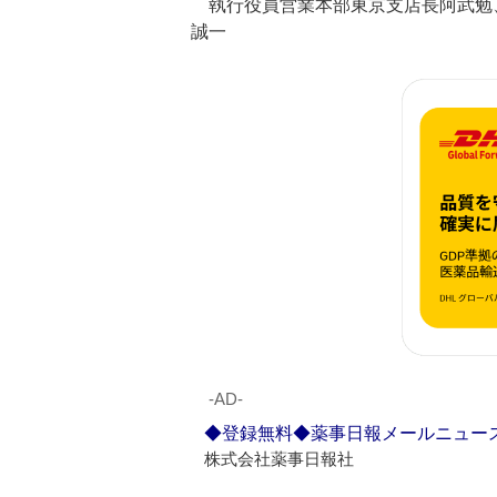
執行役員営業本部東京支店長阿武勉
誠一
‐AD‐
◆登録無料◆薬事日報メールニュー
株式会社薬事日報社