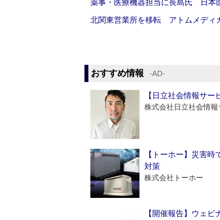
薬事・医療機器担当に長島氏 日本
北関東営業所を移転 アトムメディ
おすすめ情報
‐AD‐
【日立社会情報サー
株式会社日立社会情報
【トーホー】災害時
対策
株式会社トーホー
【開催報告】ウェビナ