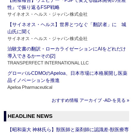
【開催報告】ウェビナー『FSPで変える臨床開発の生産
性』で振り返るFSP戦略
サイネオス・ヘルス・ジャパン株式会社
【サイネオス・ヘルス】世界とつなぐ「翻訳者」に 城
山氏に聞く
サイネオス・ヘルス・ジャパン株式会社
治験文書の翻訳・ローカライゼーションにAIをどれだけ
導入できるかーその[2]
TRANSPERFECT INTERNATIONAL LLC
グローバルCDMOのApeloa、日本市場に本格展開し医薬
品イノベーションを推進
Apeloa Pharmaceutical
おすすめ情報 アーカイブ ‐AD‐を見る »
HEADLINE NEWS
【昭和薬大 神林氏ら】獣医師と薬剤師に認識差‐獣医療専