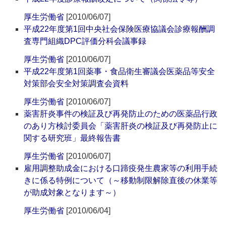
厚生労働省
[2010/06/07]
平成22年度第1回中央社会保険医療協議会診療報酬調
査専門組織DPC評価分科会議事録
厚生労働省
[2010/06/07]
平成22年度第1回薬事・食品衛生審議会医薬品等安全
対策部会安全対策調査会資料
厚生労働省
[2010/06/07]
薬害肝炎事件の検証及び再発防止のための医薬品行政
のあり方検討委員会「薬害肝炎の検証及び再発防止に
関する研究班」最終報告書
厚生労働省
[2010/06/07]
雇用調整助成金における口蹄疫発生農家等の利用手続
きに係る特例について（～移動制限解除直後の休業等
が助成対象となります～）
厚生労働省
[2010/06/04]