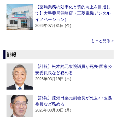
【薬局業務の効率化と質的向上を目指し
て】大手薬局笹崎店（三菱電機デジタル
イノベーション）
2026年07月31日 (金)
もっと見る »
訃報
【訃報】松本純元衆院議員が死去‐国家公
安委員長など務める
2026年03月19日 (木)
【訃報】漆畑日薬元副会長が死去‐中医協
委員など務める
2026年03月09日 (月)