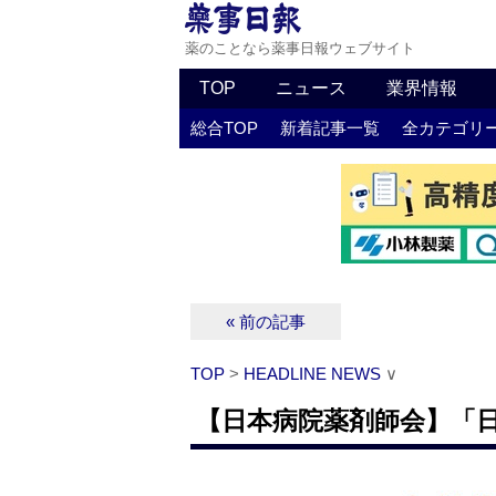
薬のことなら薬事日報ウェブサイト
TOP
ニュース
業界情報
総合TOP
新着記事一覧
全カテゴリ
« 前の記事
TOP
>
HEADLINE NEWS
∨
【日本病院薬剤師会】「