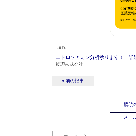
‐AD‐
ニトロソアミン分析承ります！ 詳
蝶理株式会社
« 前の記事
購読の
メー