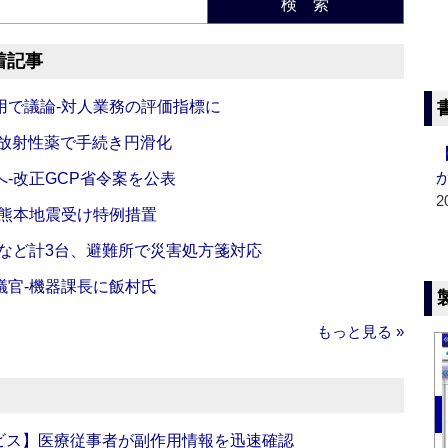
検 索
着記事
活用で議論‐対人業務の評価指標に
‐放射性薬で手続き円滑化
‐改正GCP省令案を公表
2
‐熊本地震受け特例措置
など計3台、避難所で災害処方箋対応
議官‐機器課長に飯村氏
もっと見る »
ビス】医療従事者が副作用情報を迅速確認