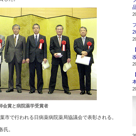
品
2
2
2
2
2
師会賞と病院薬学受賞者
千葉市で行われる日病薬病院薬局協議会で表彰される。
各氏。
2