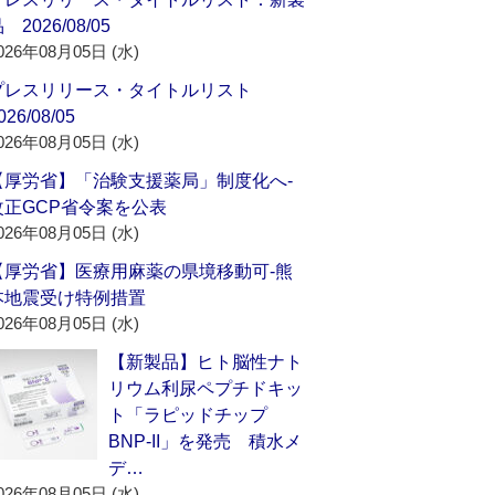
 2026/08/05
026年08月05日 (水)
プレスリリース・タイトルリスト
026/08/05
026年08月05日 (水)
【厚労省】「治験支援薬局」制度化へ‐
改正GCP省令案を公表
026年08月05日 (水)
【厚労省】医療用麻薬の県境移動可‐熊
本地震受け特例措置
026年08月05日 (水)
【新製品】ヒト脳性ナト
リウム利尿ペプチドキッ
ト「ラピッドチップ
BNP-II」を発売 積水メ
デ…
026年08月05日 (水)