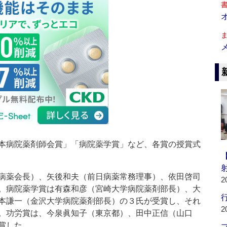
本病院薬剤師会賞」「病院薬学賞」など、各賞の授賞式
病薬会長）、矢後和夫（前日病薬常務理事）、依田啓司
2
。病院薬学賞は有森和彦（宮崎大学病院薬剤部長）、大
行
本謙一（金沢大学病院薬剤部長）の３氏が受賞し、それ
2
。功労賞は、今泉眞知子（東京都）、田中正信（山口
賞した。