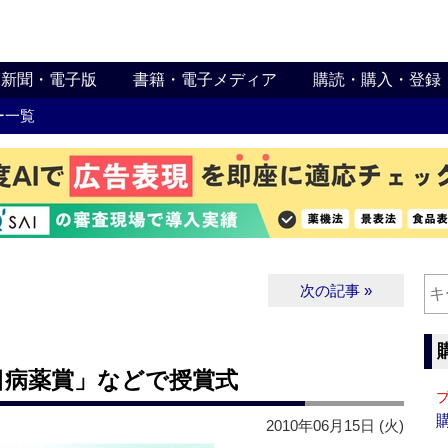
新聞・電子版
書籍・電子メディア
購読・購入・登録
ー一覧
次の記事 »
日病薬賞」などで授賞式
2010年06月15日 (火)