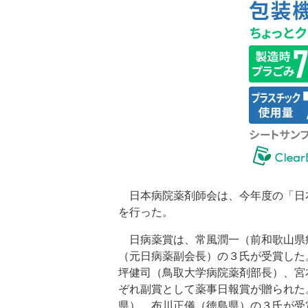
日本病院薬剤師会は、今年度の「日
を行った。
日病薬賞は、常風潤一（前和歌山県
（元日病薬副会長）の３氏が受賞した
坪健司（鳥取大学病院薬剤部長）、宮
ぞれ副賞として薬事日報賞が贈られた
県）、布川正儀（徳島県）の３氏が受