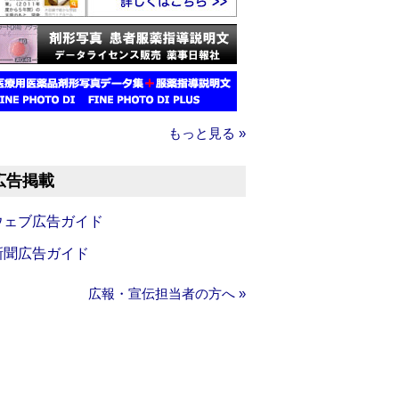
もっと見る »
広告掲載
ウェブ広告ガイド
新聞広告ガイド
広報・宣伝担当者の方へ »