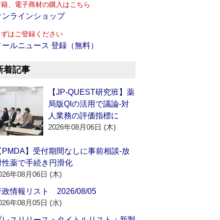
書籍、電子商材の購入はこちら
オンラインショップ
まずはご登録ください
メールニュース 登録（無料）
新着記事
【JP-QUEST研究班】薬
局版QIの活用で議論‐対
人業務の評価指標に
2026年08月06日 (木)
【PMDA】受付期間なしに事前相談‐放
射性薬で手続き円滑化
026年08月06日 (木)
政情報リスト 2026/08/05
026年08月05日 (水)
プレスリリース・タイトルリスト：新製