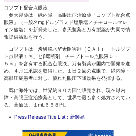
コソプト配合点眼液
参天製薬は、緑内障・高眼圧症治療薬「コソプト配合点
眼液」（一般名mgドルゾラミド塩酸塩／チモロールマレ
イン酸塩）を新発売した。参天製薬と万有製薬が共同で情
報提供活動を行う。
コソプトは、炭酸脱水酵素阻害剤（ＣＡＩ）「トルソプ
ト点眼液１％」とβ遮断剤「チモプトール点眼液０・
５％」を含有する配合点眼液。万有製薬が国内で開発を進
め、４月に承認を取得した。１日２回の点眼で、緑内障・
高眼圧症患者に対し、優れた眼圧下降効果を発揮する。
既に海外では、世界約９０カ国で販売され、現在緑内
障・高眼圧症治療薬として、世界で最も多く処方されてい
る。薬価は、１mL６６８円。
Press Release Title List：新製品