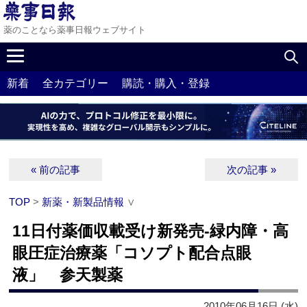
薬のことなら薬事日報ウェブサイト
新着
全カテゴリー
購読・購入・登録
« 前の記事
次の記事 »
TOP
>
新薬・新製品情報
∨
11日付薬価収載受け新発売‐緑内障・高
眼圧症治療薬「コソプト配合点眼
液」 参天製薬
2010年06月16日 (水)