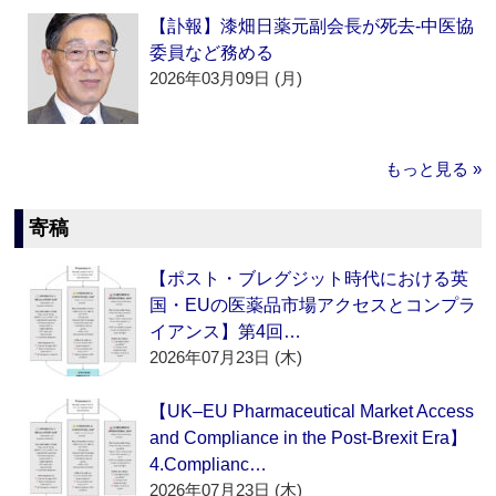
【訃報】漆畑日薬元副会長が死去‐中医協
委員など務める
2026年03月09日 (月)
もっと見る »
寄稿
【ポスト・ブレグジット時代における英
国・EUの医薬品市場アクセスとコンプラ
イアンス】第4回…
2026年07月23日 (木)
【UK–EU Pharmaceutical Market Access
and Compliance in the Post-Brexit Era】
4.Complianc…
2026年07月23日 (木)