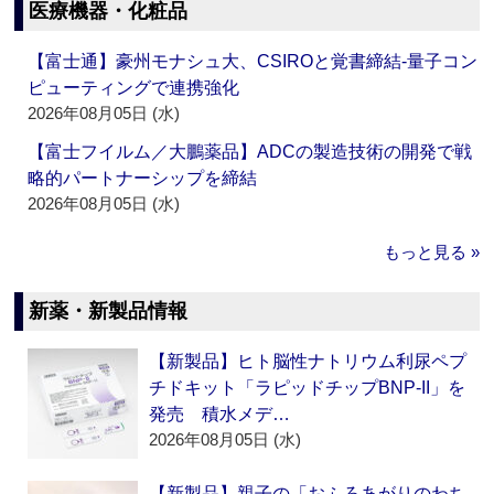
医療機器・化粧品
【富士通】豪州モナシュ大、CSIROと覚書締結‐量子コン
ピューティングで連携強化
2026年08月05日 (水)
【富士フイルム／大鵬薬品】ADCの製造技術の開発で戦
略的パートナーシップを締結
2026年08月05日 (水)
もっと見る »
新薬・新製品情報
【新製品】ヒト脳性ナトリウム利尿ペプ
チドキット「ラピッドチップBNP-II」を
発売 積水メデ…
2026年08月05日 (水)
【新製品】親子の「おふろあがりのわち