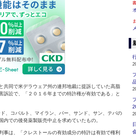
行
2
品
と共同で米デラウェア州の連邦地裁に提訴していた高脂
2
害訴訟で、「２０１６年までの特許権が有効である」と
2
ビンド、コバルト、マイラン、パー、サンド、サン、テバの
2
国内での後発薬製販売中止を求めていたもの。
会
判事は、「クレストールの有効成分の特許は有効で権利