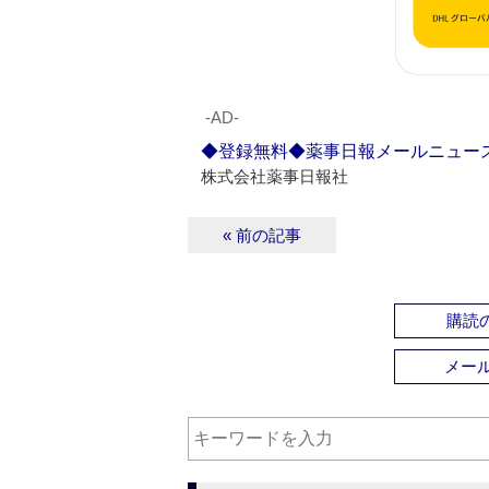
‐AD‐
◆登録無料◆薬事日報メールニュー
株式会社薬事日報社
« 前の記事
購読の
メー