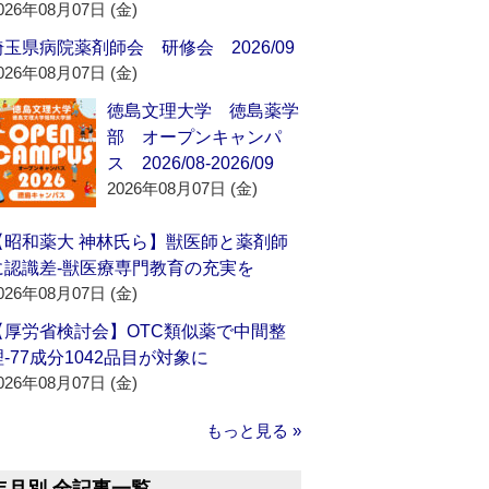
026年08月07日 (金)
埼玉県病院薬剤師会 研修会 2026/09
026年08月07日 (金)
徳島文理大学 徳島薬学
部 オープンキャンパ
ス 2026/08-2026/09
2026年08月07日 (金)
【昭和薬大 神林氏ら】獣医師と薬剤師
に認識差‐獣医療専門教育の充実を
026年08月07日 (金)
【厚労省検討会】OTC類似薬で中間整
理‐77成分1042品目が対象に
026年08月07日 (金)
もっと見る »