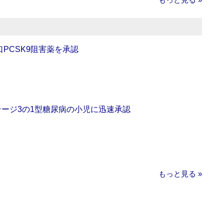
口PCSK9阻害薬を承認
をステージ3の1型糖尿病の小児に迅速承認
もっと見る »