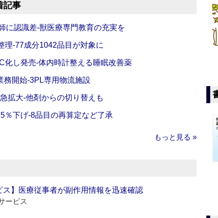
着記事
師に認識差‐獣医療専門教育の充実を
理‐77成分1042品目が対象に
C化し発売‐体内時計整える睡眠改善薬
務開始‐3PL専用物流施設
で急拡大‐他剤からの切り替えも
5％下げ‐8品目の再算定など了承
もっと見る »
ビス】医療従事者が副作用情報を迅速確認
サービス