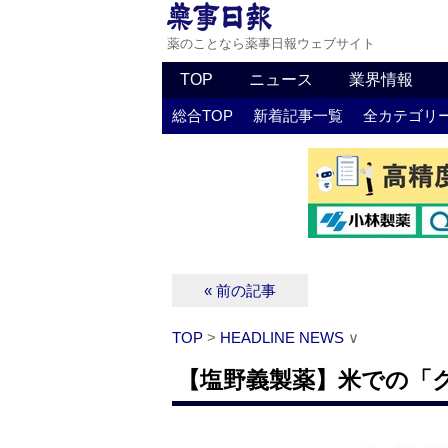
薬のことなら薬事日報ウェブサイト
TOP
ニュース
業界情報
総合TOP
新着記事一覧
全カテゴリ
« 前の記事
TOP
>
HEADLINE NEWS
∨
【塩野義製薬】米での「