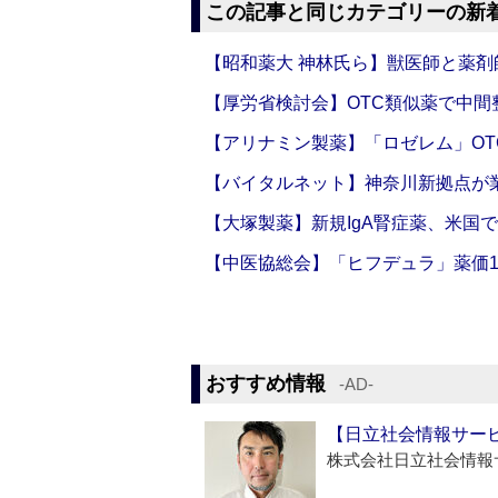
この記事と同じカテゴリーの新
【昭和薬大 神林氏ら】獣医師と薬剤
【厚労省検討会】OTC類似薬で中間整
【アリナミン製薬】「ロゼレム」OT
【バイタルネット】神奈川新拠点が業
【大塚製薬】新規IgA腎症薬、米国
【中医協総会】「ヒフデュラ」薬価1
おすすめ情報
‐AD‐
【日立社会情報サー
株式会社日立社会情報