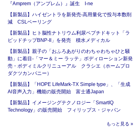
『Amprem（アンプレム）』誕生 I-ne
【新製品】ハイゼントラを新発売‐高用量化で投与本数削
減 CSLベーリング
【新製品】ヒト脳性ナトリウム利尿ペプチドキット「ラ
ピッドチップBNP-II」を発売 積水メディカル
【新製品】親子の「おふろあがりのわちゃわちゃひと騒
動」に着目‐「マー＆ミー ラッテ」ボディローション新発
売・ボディミルクリニューアル クラシエ（ホームプロ
ダクツカンパニー）
【新製品】「HOPE LifeMark-TX Simple type」、「生成
AI音声入力」機能の販売開始 富士通Japan
【新製品】イメージングテクノロジー「SmartIQ
Technology」の販売開始 フィリップス・ジャパン
もっと見る »