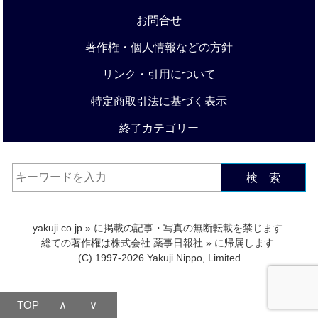
お問合せ
著作権・個人情報などの方針
リンク・引用について
特定商取引法に基づく表示
終了カテゴリー
検 索
yakuji.co.jp
» に掲載の記事・写真の無断転載を禁じます.
総ての著作権は
株式会社 薬事日報社
» に帰属します.
(C) 1997-2026 Yakuji Nippo, Limited
TOP
∧
∨