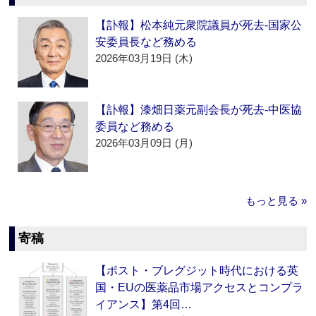
【訃報】松本純元衆院議員が死去‐国家公
安委員長など務める
2026年03月19日 (木)
【訃報】漆畑日薬元副会長が死去‐中医協
委員など務める
2026年03月09日 (月)
もっと見る »
寄稿
【ポスト・ブレグジット時代における英
国・EUの医薬品市場アクセスとコンプラ
イアンス】第4回…