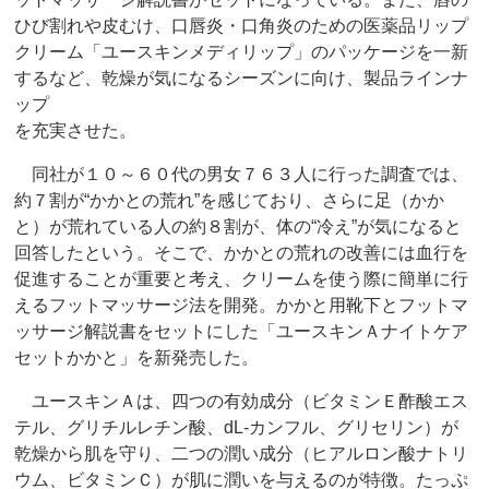
ひび割れや皮むけ、口唇炎・口角炎のための医薬品リップ
クリーム「ユースキンメディリップ」のパッケージを一新
するなど、乾燥が気になるシーズンに向け、製品ラインナ
ップ
を充実させた。
同社が１０～６０代の男女７６３人に行った調査では、
約７割が“かかとの荒れ”を感じており、さらに足（かか
と）が荒れている人の約８割が、体の“冷え”が気になると
回答したという。そこで、かかとの荒れの改善には血行を
促進することが重要と考え、クリームを使う際に簡単に行
えるフットマッサージ法を開発。かかと用靴下とフットマ
ッサージ解説書をセットにした「ユースキンＡナイトケア
セットかかと」を新発売した。
ユースキンＡは、四つの有効成分（ビタミンＥ酢酸エス
テル、グリチルレチン酸、dL‐カンフル、グリセリン）が
乾燥から肌を守り、二つの潤い成分（ヒアルロン酸ナトリ
ウム、ビタミンＣ）が肌に潤いを与えるのが特徴。たっぷ