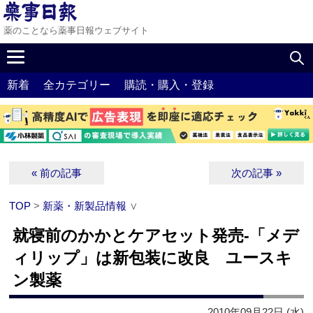
薬のことなら薬事日報ウェブサイト
新着
全カテゴリー
購読・購入・登録
« 前の記事
次の記事 »
TOP
>
新薬・新製品情報
∨
就寝前のかかとケアセット発売‐「メデ
ィリップ」は新包装に改良 ユースキ
ン製薬
2010年09月22日 (水)