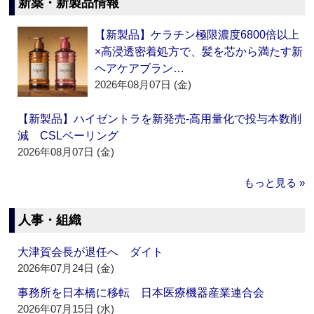
新薬・新製品情報
【新製品】ケラチン極限濃度6800倍以上
×高浸透密着処方で、髪を芯から満たす新
ヘアケアブラン…
2026年08月07日 (金)
【新製品】ハイゼントラを新発売‐高用量化で投与本数削
減 CSLベーリング
2026年08月07日 (金)
もっと見る »
人事・組織
大津賀会長が退任へ ダイト
2026年07月24日 (金)
事務所を日本橋に移転 日本医療機器産業連合会
2026年07月15日 (水)