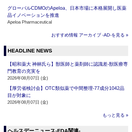
グローバルCDMOのApeloa、日本市場に本格展開し医薬
品イノベーションを推進
Apeloa Pharmaceutical
おすすめ情報 アーカイブ ‐AD‐を見る »
HEADLINE NEWS
【昭和薬大 神林氏ら】獣医師と薬剤師に認識差‐獣医療専
門教育の充実を
2026年08月07日 (金)
【厚労省検討会】OTC類似薬で中間整理‐77成分1042品
目が対象に
2026年08月07日 (金)
もっと見る »
ヘルスデーニュース‐FDA関連‐