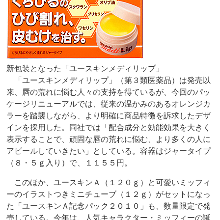
新包装となった「ユースキンメディリップ」
「ユースキンメディリップ」（第３類医薬品）は発売以
来、唇の荒れに悩む人々の支持を得ているが、今回のパッ
ケージリニューアルでは、従来の温かみのあるオレンジカ
ラーを踏襲しながら、より明確に商品特徴を訴求したデザ
インを採用した。同社では「配合成分と効能効果を大きく
表示することで、頑固な唇の荒れに悩む、より多くの人に
アピールしていきたい」としている。容器はジャータイプ
（８・５ｇ入り）で、１１５５円。
このほか、ユースキンＡ（１２０ｇ）と可愛いミッフィ
ーのイラストつきミニチューブ（１２ｇ）がセットになっ
た「ユースキンＡ記念パック２０１０」も、数量限定で発
売している。今年は、人気キャラクター・ミッフィーの誕