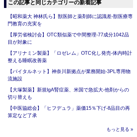
この記事と同じカテゴリーの新着記事
【昭和薬大 神林氏ら】獣医師と薬剤師に認識差‐獣医療専
門教育の充実を
【厚労省検討会】OTC類似薬で中間整理‐77成分1042品
目が対象に
【アリナミン製薬】「ロゼレム」OTC化し発売‐体内時計
整える睡眠改善薬
【バイタルネット】神奈川新拠点が業務開始‐3PL専用物
流施設
【大塚製薬】新規IgA腎症薬、米国で急拡大‐他剤からの
切り替えも
【中医協総会】「ヒフデュラ」薬価15％下げ‐8品目の再
算定など了承
もっと見る »