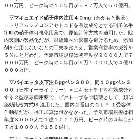
００万円、ピーク時の１０年目が５８７万人で５０億円。
▽
マキュエイド硝子体内注用４０mg
（わかもと製薬）
＝トリアムシノロンアセトニドを有効成分とする硝子体手
術時の硝子体可視化用薬で、原価計算方式を適用した。院
内製剤の製品化だが、眼組織への影響を避けるため、添加
剤を使用しないなどの工夫を踏まえ、営業利益率の減算を
５％にとどめた。予測市場規模は初年度が９０００人で７
０００万円、ピーク時の２年目が６万１０００人で４億９
０００万円。
▽
バイエッタ皮下注５μgペン３００
、
同１０μgペン３
００
（日本イーライリリー）＝エキセナチドを有効成分と
する２型糖尿病用薬で、ビクトーザを比較薬として、類似
薬効比較方式Iを適用した。国内２番目のＧＬＰ‐１受容体
作動薬だが、補正加算は付かなかった。予測市場規模は初
年度３０００人で１億１０００万円、ピーク時の４年目が
７万１０００人で１５６億円。