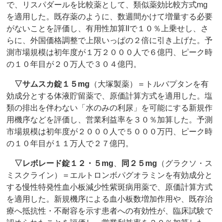
で、リスパダールを比較薬として、類似薬効比較方式mg
を適用した。既存薬のように、数週間かけて増量する必要
がないことを評価し、有用性加算IIで１０％上乗せし、さ
らに、外国価格調整で上限いっぱの２倍に引き上げた。予
測市場規模は初年度が１万２０００人で６億円、ピーク時
の１０年目が２０万人で３０４億円。
▽
サムスカ錠１５mg
（大塚製薬）＝トルバプタンを有
効成分とする体液貯留薬で、原価計算方式を適用した。塩
類の排出を伴わない「水のみの利尿」を可能にする新規作
用機序などを評価し、営業利益率を３０％加算した。予測
市場規模は初年度が２０００人で５０００万円、ピーク時
の１０年目が１１万人で２７億円。
▽
レボレード錠１２・５mg
、
同２５mg
（グラクソ・ス
ミスクライン）＝エルトロンボパグオラミンを有効成分と
する慢性特発性血小板減少性紫斑病用薬で、原価計算方式
を適用した。新規機序による血小板数増加作用や、既存治
療へ抵抗性・不耐容を示す患者への有効性が、臨床試験で