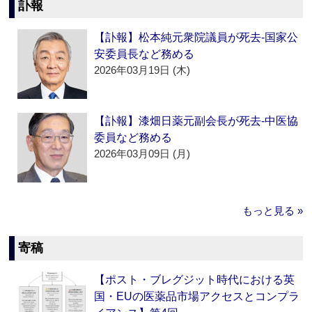
訃報
【訃報】松本純元衆院議員が死去‐国家公
安委員長など務める
2026年03月19日 (木)
【訃報】漆畑日薬元副会長が死去‐中医協
委員など務める
2026年03月09日 (月)
もっと見る »
寄稿
【ポスト・ブレグジット時代における英
国・EUの医薬品市場アクセスとコンプラ