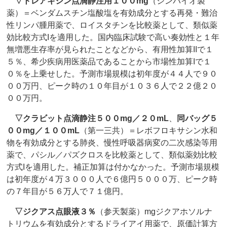
▽
トレアキシン点滴静注用１００mg
（シンバイオ製
薬）＝ベンダムスチン塩酸塩を有効成分とする再発・難治
性リンパ腫用薬で、ロイスタチンを比較薬として、類似薬
効比較方式Iを適用した。国内臨床試験で高い奏効性と１年
無増悪生存率が見られたことなどから、有用性加算IIで１
５％、希少疾病用医薬品であることから市場性加算Iで１
０％を上乗せした。予測市場規模は初年度が４４人で９０
００万円、ピーク時の１０年目が１０３６人で２２億２０
００万円。
▽
クラビット点滴静注５００mg／２０mL
、
同バッグ５
００mg／１００mL
（第一三共）＝レボフロキサシン水和
物を有効成分とする肺炎、慢性呼吸器病変の二次感染等用
薬で、パシル／パズクロスを比較薬として、類似薬効比較
方式Iを適用した。補正加算は付かなかった。予測市場規模
は初年度が４万３０００人で６億円５０００万、ピーク時
の７年目が５６万人で７１億円。
▽
ジクアス点眼液３％
（参天製薬）mgジクアホソルナ
トリウムを有効成分とするドライアイ用薬で、原価計算方