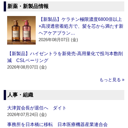
新薬・新製品情報
【新製品】ケラチン極限濃度6800倍以上
×高浸透密着処方で、髪を芯から満たす新
ヘアケアブラン…
2026年08月07日 (金)
【新製品】ハイゼントラを新発売‐高用量化で投与本数削
減 CSLベーリング
2026年08月07日 (金)
もっと見る »
人事・組織
大津賀会長が退任へ ダイト
2026年07月24日 (金)
事務所を日本橋に移転 日本医療機器産業連合会