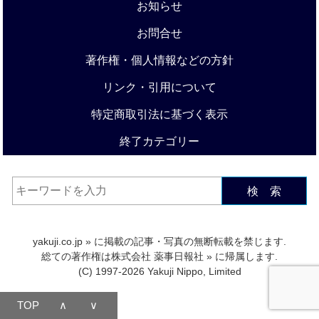
お知らせ
お問合せ
著作権・個人情報などの方針
リンク・引用について
特定商取引法に基づく表示
終了カテゴリー
検 索
yakuji.co.jp
» に掲載の記事・写真の無断転載を禁じます.
総ての著作権は
株式会社 薬事日報社
» に帰属します.
(C) 1997-2026 Yakuji Nippo, Limited
TOP
∧
∨