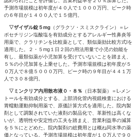
認められたことを評価し、営業利益率を２０％加算した。
予測市場規模は初年度が４０人で１０００万円、ピーク時
の６年目が１４００人で１５億円。
▽
ザイザル錠５mg
（グラクソ・スミスクライン）＝レ
ボセチリジン塩酸塩を有効成分とするアレルギー性鼻炎等
用薬で、クラリチンを比較薬として、類似薬効比較方式Iを
適用した。２・５mg１日２回の用法用量で小児の効能を
有し、最類似薬が小児加算を受けていないことを踏まえ、
５％の小児加算を上乗せした。予測市場規模は初年度が５
０万人で８億５０００万円、ピーク時の９年目が４４１万
人で３０８億円。
▽
ミンクリア内用散布液０・８％
（日本製薬）＝L‐メン
トールを有効成分とする、上部消化管内視鏡検査における
胃蠕動運動抑制用薬で、原価計算方式を適用した。院内製
剤として調製されていた液剤の製品化で、革新性は高くな
いが、透明性や安定性の工夫を踏まえ、営業利益率の減算
を５％にとどめた。院内製剤の総費用とは概ね同水準の薬
価となっている。予測市場規模は初年度が１０万人で９０