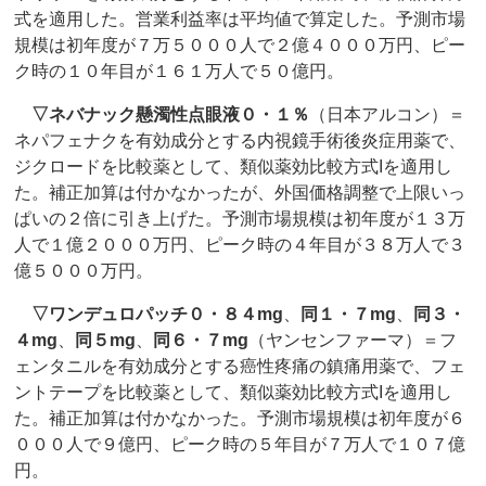
式を適用した。営業利益率は平均値で算定した。予測市場
規模は初年度が７万５０００人で２億４０００万円、ピー
ク時の１０年目が１６１万人で５０億円。
▽
ネバナック懸濁性点眼液０・１％
（日本アルコン）＝
ネパフェナクを有効成分とする内視鏡手術後炎症用薬で、
ジクロードを比較薬として、類似薬効比較方式Iを適用し
た。補正加算は付かなかったが、外国価格調整で上限いっ
ぱいの２倍に引き上げた。予測市場規模は初年度が１３万
人で１億２０００万円、ピーク時の４年目が３８万人で３
億５０００万円。
▽
ワンデュロパッチ０・８４mg
、
同１・７mg
、
同３・
４mg
、
同５mg
、
同６・７mg
（ヤンセンファーマ）＝フ
ェンタニルを有効成分とする癌性疼痛の鎮痛用薬で、フェ
ントテープを比較薬として、類似薬効比較方式Iを適用し
た。補正加算は付かなかった。予測市場規模は初年度が６
０００人で９億円、ピーク時の５年目が７万人で１０７億
円。