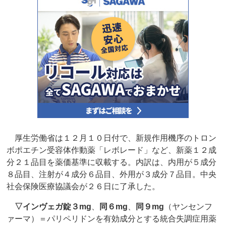
厚生労働省は１２月１０日付で、新規作用機序のトロン
ボポエチン受容体作動薬「レボレード」など、新薬１２成
分２１品目を薬価基準に収載する。内訳は、内用が５成分
８品目、注射が４成分６品目、外用が３成分７品目。中央
社会保険医療協議会が２６日に了承した。
▽
インヴェガ錠３mg
、
同６mg
、
同９mg
（ヤンセンフ
ァーマ）＝パリペリドンを有効成分とする統合失調症用薬