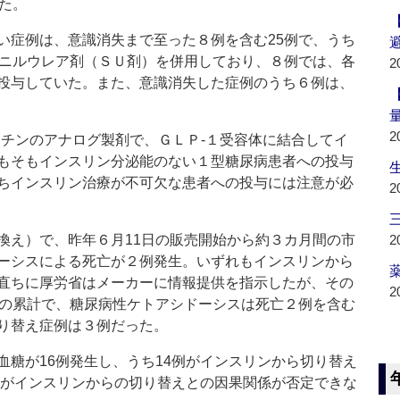
た。
症例は、意識消失まで至った８例を含む25例で、うち
ホニルウレア剤（ＳＵ剤）を併用しており、８例では、各
2
投与していた。また、意識消失した症例のうち６例は、
2
チンのアナログ製剤で、ＧＬＰ‐１受容体に結合してイ
もそもインスリン分泌能のない１型糖尿病患者への投与
ちインスリン治療が不可欠な患者への投与には注意が必
2
え）で、昨年６月11日の販売開始から約３カ月間の市
2
ーシスによる死亡が２例発生。いずれもインスリンから
薬
直ちに厚労省はメーカーに情報提供を指示したが、その
2
での累計で、糖尿病性ケトアシドーシスは死亡２例を含む
り替え症例は３例だった。
糖が16例発生し、うち14例がインスリンから切り替え
7例がインスリンからの切り替えとの因果関係が否定できな