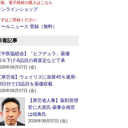
書籍、電子商材の購入はこちら
オンラインショップ
まずはご登録ください
メールニュース 登録（無料）
新着記事
【中医協総会】「ヒフデュラ」薬価
15％下げ‐8品目の再算定など了承
026年08月07日 (金)
【厚労省】ウェイリズに加算45％適用‐
13日付で13品目を薬価収載
026年08月07日 (金)
【厚労省人事】薬剤管理
官に大原氏‐薬事企画官
は稲角氏
2026年08月07日 (金)