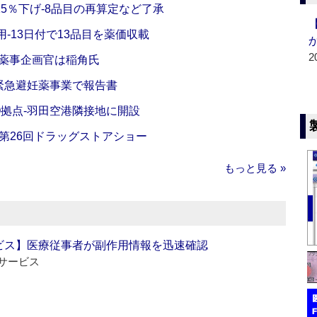
5％下げ‐8品目の再算定など了承
‐13日付で13品目を薬価収載
2
‐薬事企画官は稲角氏
緊急避妊薬事業で報告書
O拠点‐羽田空港隣接地に開設
‐第26回ドラッグストアショー
もっと見る »
ビス】医療従事者が副作用情報を迅速確認
サービス