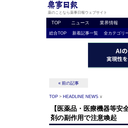
薬のことなら薬事日報ウェブサイト
TOP
ニュース
業界情報
総合TOP
新着記事一覧
全カテゴリ
« 前の記事
TOP
>
HEADLINE NEWS
∨
【医薬品・医療機器等安全
剤の副作用で注意喚起