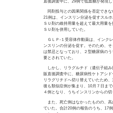
直後調査中に、29例で低血糖が発現し
同剤投与との因果関係を否定できない
21例は、インスリン分泌を促すスル
ＳＵ剤の維持用量を超えて最大用量を
ＳＵ剤を併用していた。
ＧＬＰ‐１受容体作動薬は、インクレ
ンスリンの分泌を促す。そのため、そ
は禁忌となっており、２型糖尿病のう
要とされていた。
しかし、リラグルチド（遺伝子組み換
販直後調査中に、糖尿病性ケトアシド
リラグリチドへ切り替えていたため、
後も類似症例が集まり、10月７日ま
４例となり、うちインスリンからの切
また、死亡例はなかったものの、高血
ていた。合計20例の報告のうち、1