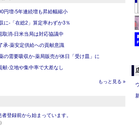
0円増‐5年連続増も昇給幅縮小
収に‐「在総2」算定率わずか3％
認取消‐日米当局は対応協議中
了承‐薬安定供給への貢献意識
薬の需要吸収か‐薬局販売が休日「受け皿」に
貢献‐立地や集中率で大差なし
もっと見る »
患者登録前から始まっています。
e）