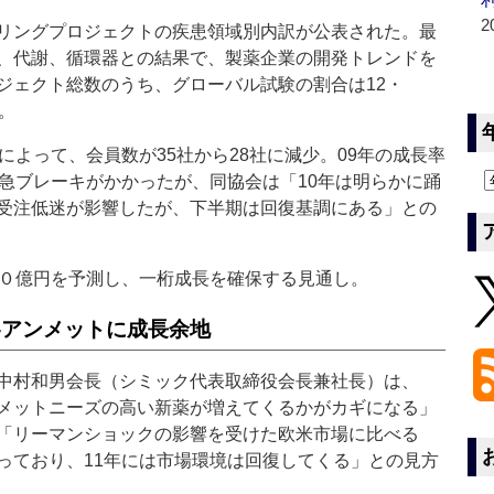
2
リングプロジェクトの疾患領域別内訳が公表された。最
、代謝、循環器との結果で、製薬企業の開発トレンドを
ジェクト総数のうち、グローバル試験の割合は12・
。
よって、会員数が35社から28社に減少。09年の成長率
に急ブレーキがかかったが、同協会は「10年は明らかに踊
受注低迷が影響したが、下半期は回復基調にある」との
０億円を予測し、一桁成長を確保する見通し。
‐アンメットに成長余地
中村和男会長（シミック代表取締役会長兼社長）は、
メットニーズの高い新薬が増えてくるかがカギになる」
「リーマンショックの影響を受けた欧米市場に比べる
っており、11年には市場環境は回復してくる」との見方