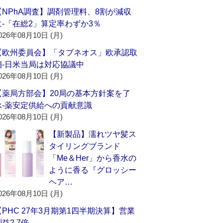
【NPhA調査】調剤管理料、8割が減収
に‐「在総2」算定率わずか3％
026年08月10日 (月)
【欧州委員会】「タブネオス」欧承認取
消‐日米当局は対応協議中
026年08月10日 (月)
【薬局方部会】20局の基本方針案を了
承‐薬安定供給への貢献意識
026年08月10日 (月)
【新製品】濡れツヤ髪ス
タイリングブランド
「Me＆Her」から香水の
ように香る『グロッシー
ヘア…
026年08月10日 (月)
【PHC 27年3月期第1四半期決算】営業
益2.7倍