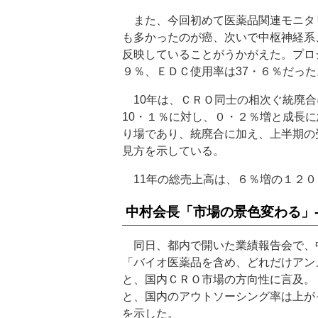
また、今回初めて医薬品関連モニタ
も多かったのが癌、次いで中枢神経系
反映していることがうかがえた。プロ
９％、ＥＤＣ使用率は37・６％だった
10年は、ＣＲＯ同士の相次ぐ統廃合に
10・１％に対し、０・２％増と成長
り場であり、統廃合に加え、上半期の
見方を示している。
11年の総売上高は、６％増の１２０
中村会長「市場の景色変わる」
同日、都内で開いた業績報告会で、
「バイオ医薬品を含め、どれだけアン
と、国内ＣＲＯ市場の方向性に言及。
と、国内のアウトソーシング率は上が
を示した。