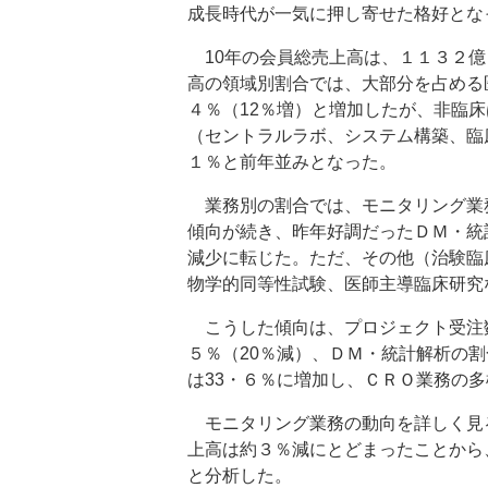
成長時代が一気に押し寄せた格好とな
10年の会員総売上高は、１１３２億
高の領域別割合では、大部分を占める
４％（12％増）と増加したが、非臨
（セントラルラボ、システム構築、臨
１％と前年並みとなった。
業務別の割合では、モニタリング業務
傾向が続き、昨年好調だったＤＭ・統
減少に転じた。ただ、その他（治験臨
物学的同等性試験、医師主導臨床研究
こうした傾向は、プロジェクト受注数
５％（20％減）、ＤＭ・統計解析の
は33・６％に増加し、ＣＲＯ業務の
モニタリング業務の動向を詳しく見る
上高は約３％減にとどまったことから
と分析した。