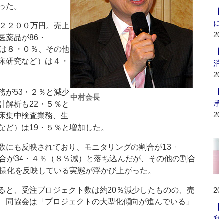
った。
２２００万円。売上
2
医薬品が86・
床は８・０％、その他
床研究など）は４・
2
が53・２％と減少
中村会長
計解析も22・５％と
2
床集中検査業務、生
など）は19・５％と増加した。
にも反映されており、モニタリングの割合が13・
割合が34・４％（８％減）と落ち込んだが、その他の割合
多様化を反映している実態が浮かび上がった。
と、受注プロジェクト数は約20％減少したものの、売
2
、同協会は「プロジェクトの大型化傾向が進んでいる」
利