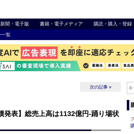
新聞・電子版
書籍・電子メディア
購読・購入・登録
ー一覧
次の記事 »
績発表】総売上高は1132億円‐踊り場状