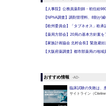
【人事院】公務員薬剤師・初任給980
【NPhA調査】調剤管理料、8割が減
【欧州委員会】「タブネオス」欧承
【薬局方部会】20局の基本方針案を
【家族計画協会 北村会長】緊急避妊
【大阪府薬調査】都市部薬局の地域
おすすめ情報
‐AD‐
臨床試験の失敗は、
サイトライン（Citelin