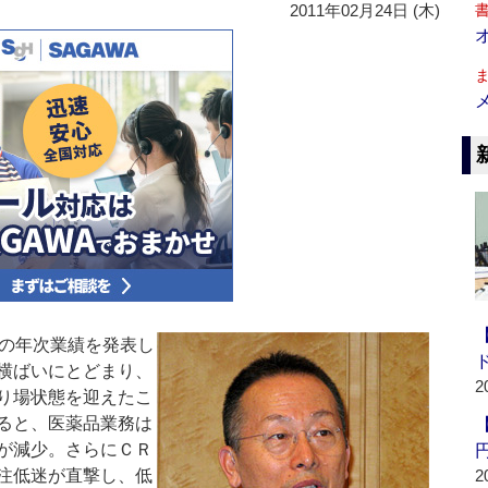
2011年02月24日 (木)
の年次業績を発表し
横ばいにとどまり、
2
り場状態を迎えたこ
ると、医薬品業務は
が減少。さらにＣＲ
注低迷が直撃し、低
2