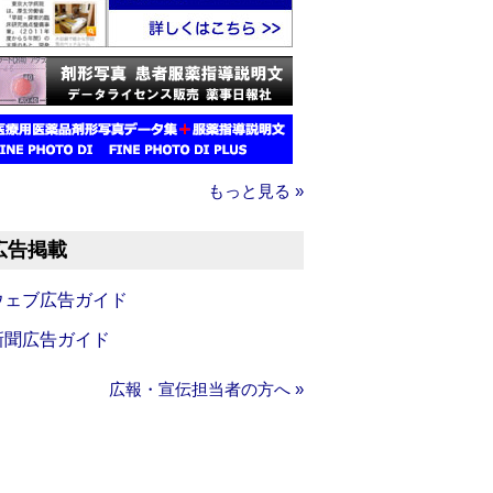
もっと見る »
広告掲載
ウェブ広告ガイド
新聞広告ガイド
広報・宣伝担当者の方へ »