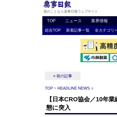
薬のことなら薬事日報ウェブサイト
TOP
ニュース
業界情報
総合TOP
新着記事一覧
全カテゴリ
« 前の記事
TOP
>
HEADLINE NEWS
∨
【日本CRO協会／10年業
態に突入