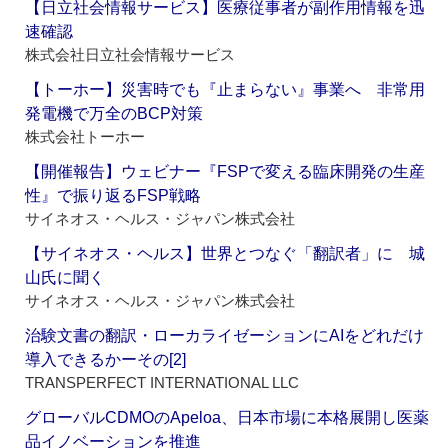
【日立社会情報サービス】医療従事者が副作用情報を迅
速確認
株式会社日立社会情報サービス
【トーホー】災害時でも『止まらない』事業へ 非常用
発電機で万全のBCP対策
株式会社トーホー
【開催報告】ウェビナー『FSPで変える臨床開発の生産
性』で振り返るFSP戦略
サイネオス・ヘルス・ジャパン株式会社
【サイネオス・ヘルス】世界とつなぐ「翻訳者」に 城
山氏に聞く
サイネオス・ヘルス・ジャパン株式会社
治験文書の翻訳・ローカライゼーションにAIをどれだけ
導入できるかーその[2]
TRANSPERFECT INTERNATIONAL LLC
グローバルCDMOのApeloa、日本市場に本格展開し医薬
品イノベーションを推進