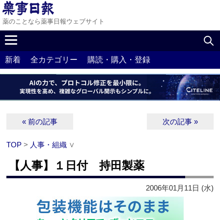
薬のことなら薬事日報ウェブサイト
新着
全カテゴリー
購読・購入・登録
« 前の記事
次の記事 »
TOP
>
人事・組織
∨
【人事】１日付 持田製薬
2006年01月11日 (水)