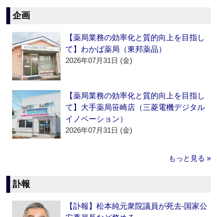
企画
【薬局業務の効率化と質的向上を目指し
て】わかば薬局（東邦薬品）
2026年07月31日 (金)
【薬局業務の効率化と質的向上を目指し
て】大手薬局笹崎店（三菱電機デジタル
イノベーション）
2026年07月31日 (金)
もっと見る »
訃報
【訃報】松本純元衆院議員が死去‐国家公