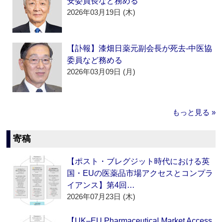
安委員長など務める
2026年03月19日 (木)
【訃報】漆畑日薬元副会長が死去‐中医協
委員など務める
2026年03月09日 (月)
もっと見る »
寄稿
【ポスト・ブレグジット時代における英
国・EUの医薬品市場アクセスとコンプラ
イアンス】第4回…
2026年07月23日 (木)
【UK–EU Pharmaceutical Market Access