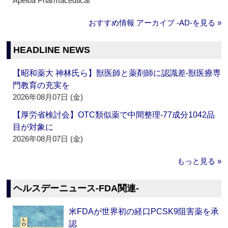
Apeloa Pharmaceutical
おすすめ情報 アーカイブ ‐AD‐を見る »
HEADLINE NEWS
【昭和薬大 神林氏ら】獣医師と薬剤師に認識差‐獣医療専
門教育の充実を
2026年08月07日 (金)
【厚労省検討会】OTC類似薬で中間整理‐77成分1042品
目が対象に
2026年08月07日 (金)
もっと見る »
ヘルスデーニュース‐FDA関連‐
米FDAが世界初の経口PCSK9阻害薬を承
認