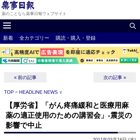
薬のことなら薬事日報ウェブサイト
新着
全カテゴリー
購読・購入・登録
« 前の記事
次の記事 »
TOP
>
HEADLINE NEWS
∨
【厚労省】「がん疼痛緩和と医療用麻
薬の適正使用のための講習会」‐震災の
影響で中止
2011年03月16日 (水)