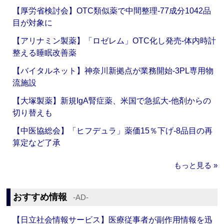
【厚労省検討会】OTC類似薬で中間整理‐77成分1042品
目が対象に
【アリナミン製薬】「ロゼレム」OTC化し発売‐体内時計
整える睡眠改善薬
【バイタルネット】神奈川新拠点が業務開始‐3PL専用物
流施設
【大塚製薬】新規IgA腎症薬、米国で急拡大‐他剤からの
切り替えも
【中医協総会】「ヒフデュラ」薬価15％下げ‐8品目の再
算定など了承
もっと見る »
おすすめ情報
‐AD‐
【日立社会情報サービス】医療従事者が副作用情報を迅