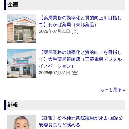
企画
【薬局業務の効率化と質的向上を目指し
て】わかば薬局（東邦薬品）
2026年07月31日 (金)
【薬局業務の効率化と質的向上を目指し
て】大手薬局笹崎店（三菱電機デジタル
イノベーション）
2026年07月31日 (金)
もっと見る »
訃報
【訃報】松本純元衆院議員が死去‐国家公
安委員長など務める