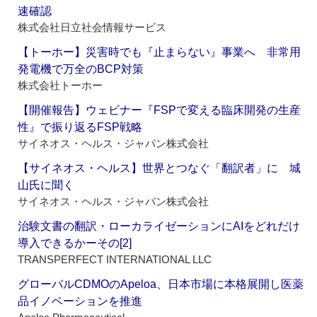
速確認
株式会社日立社会情報サービス
【トーホー】災害時でも『止まらない』事業へ 非常用
発電機で万全のBCP対策
株式会社トーホー
【開催報告】ウェビナー『FSPで変える臨床開発の生産
性』で振り返るFSP戦略
サイネオス・ヘルス・ジャパン株式会社
【サイネオス・ヘルス】世界とつなぐ「翻訳者」に 城
山氏に聞く
サイネオス・ヘルス・ジャパン株式会社
治験文書の翻訳・ローカライゼーションにAIをどれだけ
導入できるかーその[2]
TRANSPERFECT INTERNATIONAL LLC
グローバルCDMOのApeloa、日本市場に本格展開し医薬
品イノベーションを推進