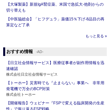
【大塚製薬】新規IgA腎症薬、米国で急拡大‐他剤からの
切り替えも
【中医協総会】「ヒフデュラ」薬価15％下げ‐8品目の再
算定など了承
もっと見る »
おすすめ情報
‐AD‐
【日立社会情報サービス】医療従事者が副作用情報を迅
速確認
株式会社日立社会情報サービス
【トーホー】災害時でも『止まらない』事業へ 非常用
発電機で万全のBCP対策
株式会社トーホー
【開催報告】ウェビナー『FSPで変える臨床開発の生産
性』で振り返るFSP戦略