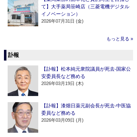
て】大手薬局笹崎店（三菱電機デジタル
イノベーション）
2026年07月31日 (金)
もっと見る »
訃報
【訃報】松本純元衆院議員が死去‐国家公
安委員長など務める
2026年03月19日 (木)
【訃報】漆畑日薬元副会長が死去‐中医協
委員など務める
2026年03月09日 (月)