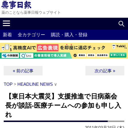
薬のことなら薬事日報ウェブサイト
新着
全カテゴリー
購読・購入・登録
« 前の記事
次の記事 »
TOP
>
HEADLINE NEWS
∨
【東日本大震災】支援推進で日病薬会
長が談話‐医療チームへの参加も申し入
れ
2011年03月24日 (木)