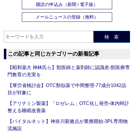
購読の申込み（新聞 / 電子版）
メールニュースの登録（無料）
検 索
この記事と同じカテゴリーの新着記事
【昭和薬大 神林氏ら】獣医師と薬剤師に認識差‐獣医療専
門教育の充実を
【厚労省検討会】OTC類似薬で中間整理‐77成分1042品
目が対象に
【アリナミン製薬】「ロゼレム」OTC化し発売‐体内時計
整える睡眠改善薬
【バイタルネット】神奈川新拠点が業務開始‐3PL専用物
流施設