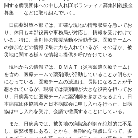
関する病院団体への申し入れ[3]ボランティア募集[4]義援金
募集－－などに取り組んでいく。
日病薬対策本部では、正確な現地の情報収集を急いでお
り、休日も本部役員や事務局が対応し、情報を受け付けて
いる。特に、薬剤師の救援活動や活動予定、医療チームへ
の参加などの情報収集に力を入れているが、そのほか、被
災地に関する様々な情報も提供を呼びかけている。
現地からの情報では、ＤＭＡＴ（災害派遣医療チーム）
を含め、医療チームで薬剤師が活動していることが明らか
になっている。医療チームの派遣は、長期になることが予
想されているが、現場では薬剤師が大きな役割を担ってお
り、日病薬では医療チームに薬剤師を参加させるよう、日
本病院団体協議会と日本病院会に申し入れを行った。日病
協は申し入れを受け、会議で徹底することにしている。
また、日病薬では、被災地の病院薬剤師が絶対的に不足
し、疲弊状態にあることから、長期的な視点に立って、多