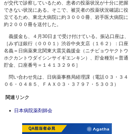
が交代で診察しているため、患者の投薬状況が十分に把握
できない状況にある。そこで、被災者の投薬状況確認に役
立てるため、東北大病院に約３０００冊、岩手医大病院に
約２０００冊を送付した。
義援金も、４月30日まで受け付けている。振込口座は、
［みずほ銀行（０００１）渋谷中央支店（１６２）：口座
名義＝日病薬東北関東大震災義援金（ニチビョウヤクトウ
ホクカントウダイシンサイギエンキン）、貯金種別＝普通
貯金、口座番号＝１４１３２９６］
問い合わせ先は、日病薬事務局経理課（電話０３・３４
０６・０４８５、ＦＡＸ０３・３７９７・５３０３）
関連リンク
日本病院薬剤師会