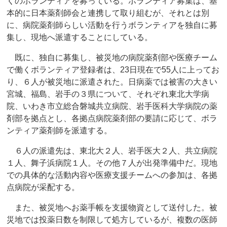
くのボランティアを募っている。ボランティア募集は、基
本的に日本薬剤師会と連携して取り組むが、それとは別
に、病院薬剤師らしい活動を行うボランティアを独自に募
集し、現地へ派遣することにしている。
既に、独自に募集し、被災地の病院薬剤部や医療チーム
で働くボランティア登録者は、23日現在で55人に上ってお
り、６人が被災地に派遣された。日病薬では被害の大きい
宮城、福島、岩手の３県について、それぞれ東北大学病
院、いわき市立総合磐城共立病院、岩手医科大学病院の薬
剤部を拠点とし、各拠点病院薬剤部の要請に応じて、ボラ
ンティア薬剤師を派遣する。
６人の派遣先は、東北大２人、岩手医大２人、共立病院
１人、舞子浜病院１人。その他７人が出発準備中だ。現地
での具体的な活動内容や医療支援チームへの参加は、各拠
点病院が采配する。
また、被災地へお薬手帳を支援物資として送付した。被
災地では投薬日数を制限して処方しているが、複数の医師