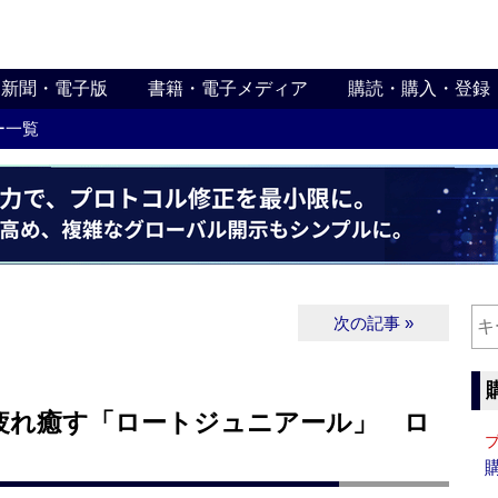
新聞・電子版
書籍・電子メディア
購読・購入・登録
ー一覧
次の記事 »
疲れ癒す「ロートジュニアール」 ロ