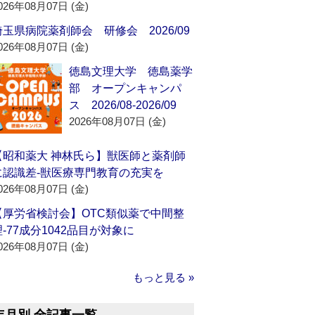
026年08月07日 (金)
埼玉県病院薬剤師会 研修会 2026/09
026年08月07日 (金)
徳島文理大学 徳島薬学
部 オープンキャンパ
ス 2026/08-2026/09
2026年08月07日 (金)
【昭和薬大 神林氏ら】獣医師と薬剤師
に認識差‐獣医療専門教育の充実を
026年08月07日 (金)
【厚労省検討会】OTC類似薬で中間整
理‐77成分1042品目が対象に
026年08月07日 (金)
もっと見る »