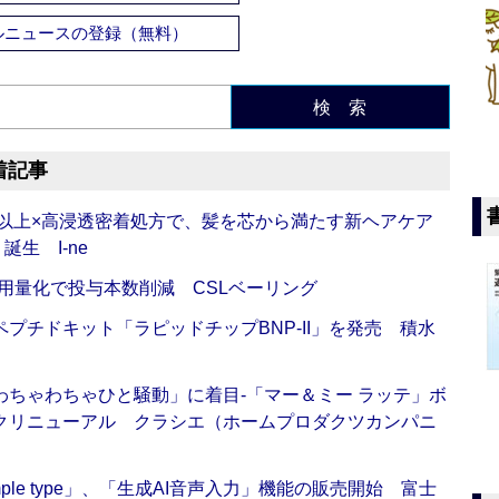
ルニュースの登録（無料）
検 索
着記事
倍以上×高浸透密着処方で、髪を芯から満たす新ヘアケア
生 I-ne
用量化で投与本数削減 CSLベーリング
プチドキット「ラピッドチップBNP-II」を発売 積水
ちゃわちゃひと騒動」に着目‐「マー＆ミー ラッテ」ボ
クリニューアル クラシエ（ホームプロダクツカンパニ
 Simple type」、「生成AI音声入力」機能の販売開始 富士