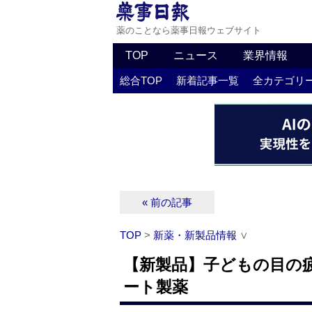
薬のことなら薬事日報ウェブサイト
TOP
ニュース
業界情報
総合TOP
新着記事一覧
全カテゴリ
« 前の記事
TOP
>
新薬・新製品情報
∨
【新製品】子どもの目の
ート製薬