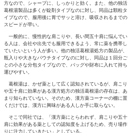
方なので、シャープに、しっかりと効く。また、他の独活
葛根湯製品は多くが錠剤タイプなのに対し、同品は顆粒タ
イプなので、服用後に胃でサッと溶け、吸収されるまでの
スピードが早い。
一般的に、慢性的な肩こりや、長い間五十肩に悩んでい
る人は、会社や出先でも服用できるよう、常に薬を携帯し
ていたいという人が多い。他の独活葛根湯処方の製品が、
瓶入りや大きなパウチタイプなのに対し、同品は１回分ご
との小さな分包タイプなので、バッグや財布に入れて持ち
運びやすい。
葛根湯は、かぜ薬として広く認知されているが、肩こり
や五十肩に効果がある漢方処方の独活葛根湯の存在は、あ
まり知られていない。そのため、漢方薬コーナーの棚に置
くだけでは、漢方に興味がある人しか手に取らない。
そこで同社では、「漢方薬にとらわれず、肩こりや五十
肩に効果がある薬としての認知度を上げるため、売り場作
りに注力していきたい」としている。