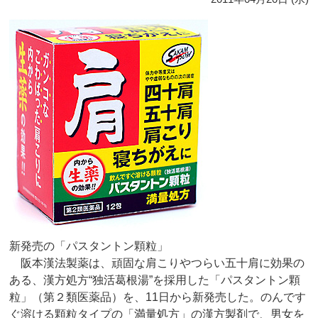
新発売の「パスタントン顆粒」
阪本漢法製薬は、頑固な肩こりやつらい五十肩に効果の
ある、漢方処方“独活葛根湯”を採用した「パスタントン顆
粒」（第２類医薬品）を、11日から新発売した。のんです
ぐ溶ける顆粒タイプの「満量処方」の漢方製剤で、男女を