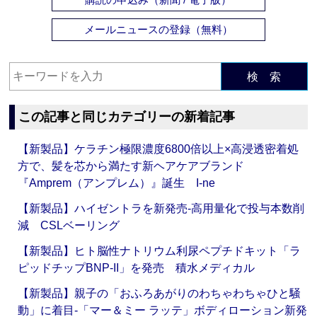
メールニュースの登録（無料）
検 索
この記事と同じカテゴリーの新着記事
【新製品】ケラチン極限濃度6800倍以上×高浸透密着処
方で、髪を芯から満たす新ヘアケアブランド
『Amprem（アンプレム）』誕生 I-ne
【新製品】ハイゼントラを新発売‐高用量化で投与本数削
減 CSLベーリング
【新製品】ヒト脳性ナトリウム利尿ペプチドキット「ラ
ピッドチップBNP-II」を発売 積水メディカル
【新製品】親子の「おふろあがりのわちゃわちゃひと騒
動」に着目‐「マー＆ミー ラッテ」ボディローション新発