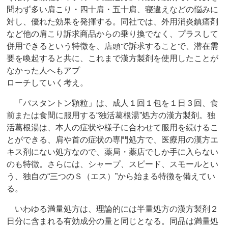
問わず多い肩こり・四十肩・五十肩、寝違えなどの悩みに
対し、優れた効果を発揮する。同社では、外用消炎鎮痛剤
など他の肩こり訴求商品からの乗り換でなく、プラスして
併用できるという特徴を、店頭で訴求することで、潜在需
要を喚起すると共に、これまで漢方製剤を使用したことが
なかった人へもアプ
ローチしていく考え。
「パスタントン顆粒」は、成人１回１包を１日３回、食
前または食間に服用する“独活葛根湯”処方の漢方製剤。独
活葛根湯は、本人の症状や様子に合わせて服用を続けるこ
とができる、肩や首の症状の専門処方で、医療用の漢方エ
キス剤にない処方なので、薬局・薬店でしか手に入らない
のも特徴。さらには、シャープ、スピード、スモールとい
う、独自の“三つのＳ（エス）”から始まる特徴を備えてい
る。
いわゆる満量処方は、理論的には半量処方の漢方製剤２
日分に含まれる有効成分の量と同じとなる。同品は満量処