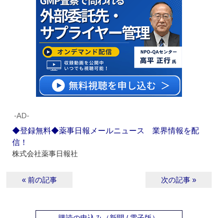
‐AD‐
◆登録無料◆薬事日報メールニュース 業界情報を配
信！
株式会社薬事日報社
« 前の記事
次の記事 »
購読の申込み（新聞 / 電子版）