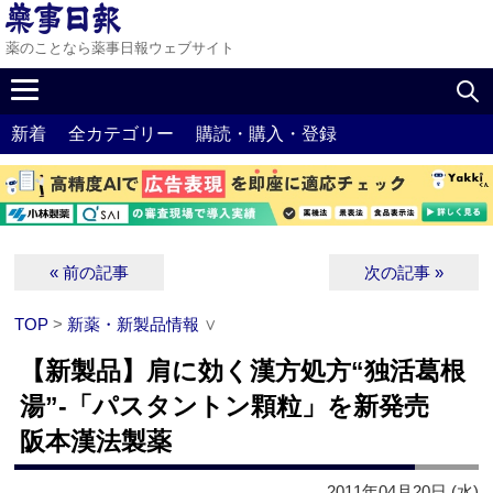
薬のことなら薬事日報ウェブサイト
新着
全カテゴリー
購読・購入・登録
« 前の記事
次の記事 »
TOP
>
新薬・新製品情報
∨
【新製品】肩に効く漢方処方“独活葛根
湯”‐「パスタントン顆粒」を新発売
阪本漢法製薬
2011年04月20日 (水)