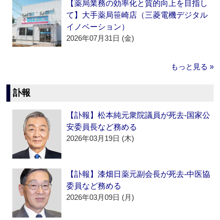
【薬局業務の効率化と質的向上を目指し
て】大手薬局笹崎店（三菱電機デジタル
イノベーション）
2026年07月31日 (金)
もっと見る »
訃報
【訃報】松本純元衆院議員が死去‐国家公
安委員長など務める
2026年03月19日 (木)
【訃報】漆畑日薬元副会長が死去‐中医協
委員など務める
2026年03月09日 (月)