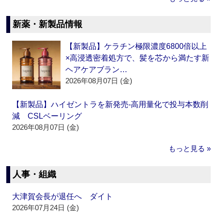
新薬・新製品情報
【新製品】ケラチン極限濃度6800倍以上
×高浸透密着処方で、髪を芯から満たす新
ヘアケアブラン…
2026年08月07日 (金)
【新製品】ハイゼントラを新発売‐高用量化で投与本数削
減 CSLベーリング
2026年08月07日 (金)
もっと見る »
人事・組織
大津賀会長が退任へ ダイト
2026年07月24日 (金)