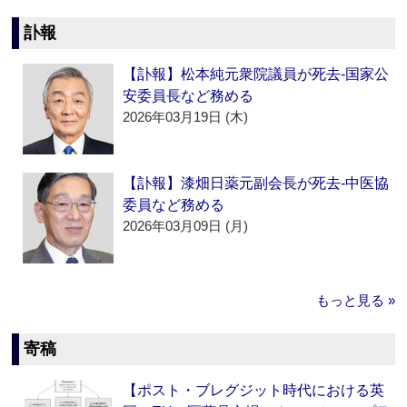
訃報
【訃報】松本純元衆院議員が死去‐国家公
安委員長など務める
2026年03月19日 (木)
【訃報】漆畑日薬元副会長が死去‐中医協
委員など務める
2026年03月09日 (月)
もっと見る »
寄稿
【ポスト・ブレグジット時代における英