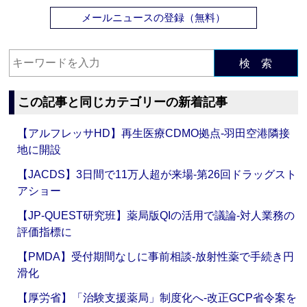
メールニュースの登録（無料）
検 索
この記事と同じカテゴリーの新着記事
【アルフレッサHD】再生医療CDMO拠点‐羽田空港隣接
地に開設
【JACDS】3日間で11万人超が来場‐第26回ドラッグスト
アショー
【JP-QUEST研究班】薬局版QIの活用で議論‐対人業務の
評価指標に
【PMDA】受付期間なしに事前相談‐放射性薬で手続き円
滑化
【厚労省】「治験支援薬局」制度化へ‐改正GCP省令案を