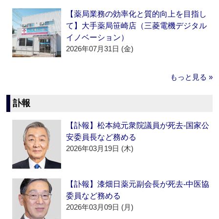
【薬局業務の効率化と質的向上を目指し
て】大手薬局笹崎店（三菱電機デジタル
イノベーション）
2026年07月31日 (金)
もっと見る »
訃報
【訃報】松本純元衆院議員が死去‐国家公
安委員長など務める
2026年03月19日 (木)
【訃報】漆畑日薬元副会長が死去‐中医協
委員など務める
2026年03月09日 (月)