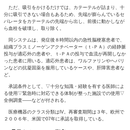
ただ、吸引をかけるだけでは、カテーテルが詰まり、十
分に吸引できない場合もあるため、先端が膨らんでいるセ
パレータをカテーテルの先端から出し、前後に動かしなが
ら血栓を破壊し、取り除く。
同システムは、発症後８時間以内の急性脳梗塞患者で、
組織プラスミノーゲンアクチベーター（ｔ-ＰＡ）の経静脈
投与が適応外の患者や、ｔ-ＰＡの投与で血流が再開しなか
った患者に用いる。適応外患者は、ワルファリンやヘパリ
ンなどの抗凝固薬を服用しているケースや、肝障害患者な
ど。
承認条件として、▽十分な知識・経験を有する医師によ
る使用▽緊急時に対応できる体制が整った施設での使用▽
全例調査――などが付される。
医療機器のクラス分類はIV。再審査期間は３年。欧州で
２００６年、米国で07年に承認を取得している。