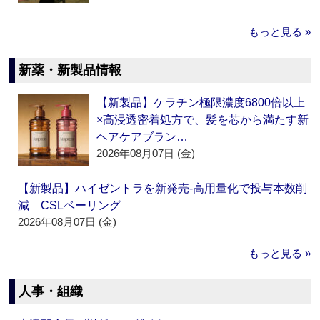
もっと見る »
新薬・新製品情報
【新製品】ケラチン極限濃度6800倍以上
×高浸透密着処方で、髪を芯から満たす新
ヘアケアブラン…
2026年08月07日 (金)
【新製品】ハイゼントラを新発売‐高用量化で投与本数削
減 CSLベーリング
2026年08月07日 (金)
もっと見る »
人事・組織