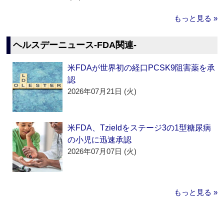
もっと見る »
ヘルスデーニュース‐FDA関連‐
米FDAが世界初の経口PCSK9阻害薬を承
認
2026年07月21日 (火)
米FDA、Tzieldをステージ3の1型糖尿病
の小児に迅速承認
2026年07月07日 (火)
もっと見る »