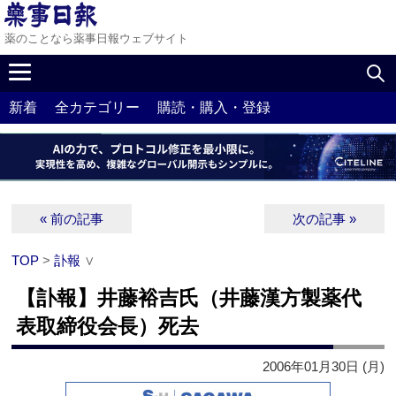
薬のことなら薬事日報ウェブサイト
新着
全カテゴリー
購読・購入・登録
« 前の記事
次の記事 »
TOP
>
訃報
∨
【訃報】井藤裕吉氏（井藤漢方製薬代
表取締役会長）死去
2006年01月30日 (月)