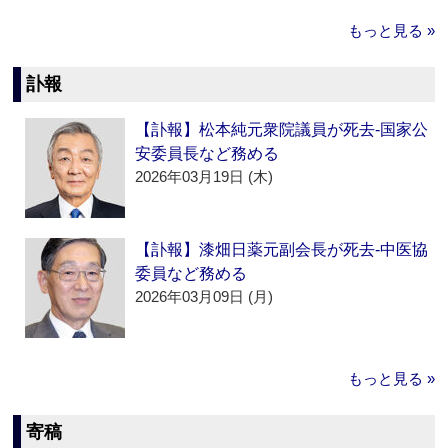
もっと見る »
訃報
【訃報】松本純元衆院議員が死去‐国家公
安委員長など務める
2026年03月19日 (木)
【訃報】漆畑日薬元副会長が死去‐中医協
委員など務める
2026年03月09日 (月)
もっと見る »
寄稿