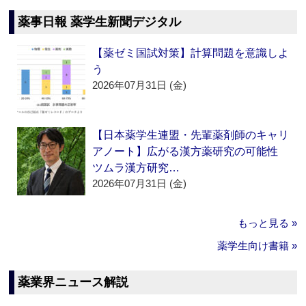
薬事日報 薬学生新聞デジタル
【薬ゼミ国試対策】計算問題を意識しよ
う
2026年07月31日 (金)
【日本薬学生連盟・先輩薬剤師のキャリ
アノート】広がる漢方薬研究の可能性
ツムラ漢方研究…
2026年07月31日 (金)
もっと見る »
薬学生向け書籍 »
薬業界ニュース解説