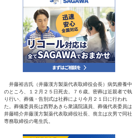
井藤裕吉氏（井藤漢方製薬代表取締役会長）病気療養中
のところ、１２月２５日死去。７６歳。密葬は近親者で執
り行い、葬儀・告別式は社葬により今月２１日に行われ
た。葬儀委員長は西野あきら衆議院議員、葬儀代表委員は
井藤晴介井藤漢方製薬代表取締役社長、喪主は次男で同社
専務取締役の竜生氏。