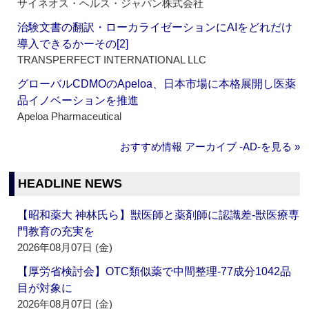
サイネオス・ヘルス・ジャパン株式会社
治験文書の翻訳・ローカライゼーションにAIをどれだけ
導入できるかーその[2]
TRANSPERFECT INTERNATIONAL LLC
グローバルCDMOのApeloa、日本市場に本格展開し医薬
品イノベーションを推進
Apeloa Pharmaceutical
おすすめ情報 アーカイブ ‐AD‐を見る »
HEADLINE NEWS
【昭和薬大 神林氏ら】獣医師と薬剤師に認識差‐獣医療専
門教育の充実を
2026年08月07日 (金)
【厚労省検討会】OTC類似薬で中間整理‐77成分1042品
目が対象に
2026年08月07日 (金)