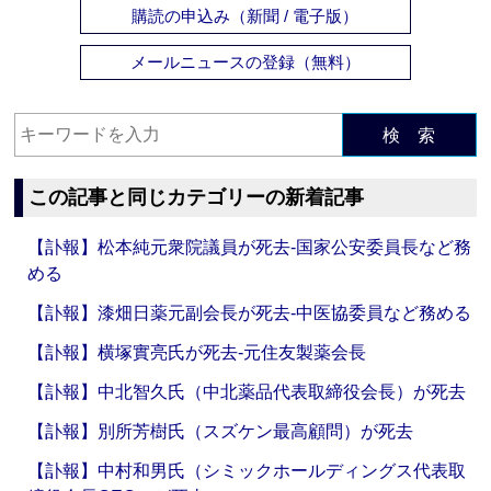
購読の申込み（新聞 / 電子版）
メールニュースの登録（無料）
検 索
この記事と同じカテゴリーの新着記事
【訃報】松本純元衆院議員が死去‐国家公安委員長など務
める
【訃報】漆畑日薬元副会長が死去‐中医協委員など務める
【訃報】横塚實亮氏が死去‐元住友製薬会長
【訃報】中北智久氏（中北薬品代表取締役会長）が死去
【訃報】別所芳樹氏（スズケン最高顧問）が死去
【訃報】中村和男氏（シミックホールディングス代表取