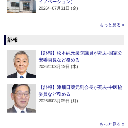
イノベーション）
2026年07月31日 (金)
もっと見る »
訃報
【訃報】松本純元衆院議員が死去‐国家公
安委員長など務める
2026年03月19日 (木)
【訃報】漆畑日薬元副会長が死去‐中医協
委員など務める
2026年03月09日 (月)
もっと見る »