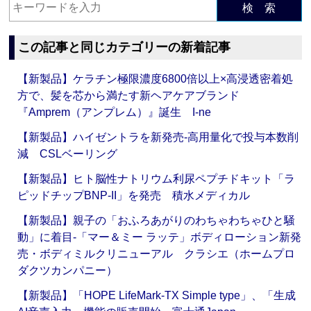
検 索
この記事と同じカテゴリーの新着記事
【新製品】ケラチン極限濃度6800倍以上×高浸透密着処
方で、髪を芯から満たす新ヘアケアブランド
『Amprem（アンプレム）』誕生 I-ne
【新製品】ハイゼントラを新発売‐高用量化で投与本数削
減 CSLベーリング
【新製品】ヒト脳性ナトリウム利尿ペプチドキット「ラ
ピッドチップBNP-II」を発売 積水メディカル
【新製品】親子の「おふろあがりのわちゃわちゃひと騒
動」に着目‐「マー＆ミー ラッテ」ボディローション新発
売・ボディミルクリニューアル クラシエ（ホームプロ
ダクツカンパニー）
【新製品】「HOPE LifeMark-TX Simple type」、「生成