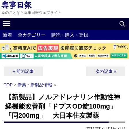
薬のことなら薬事日報ウェブサイト
新着
全カテゴリー
購読・購入・登録
« 前の記事
次の記事 »
TOP
>
新薬・新製品情報
∨
【新製品】ノルアドレナリン作動性神
経機能改善剤「ドプスOD錠100mg」
「同200mg」 大日本住友製薬
2011年08月01日 (月)