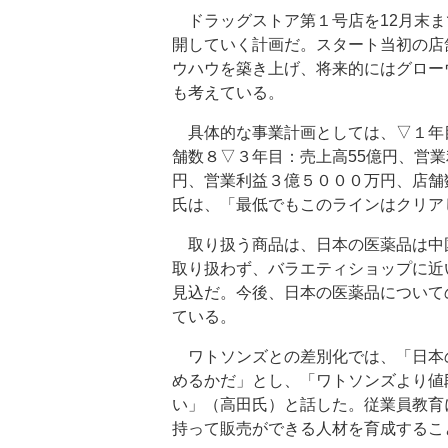
ドラッグストア第１号店を12月末ま
開していく計画だ。スタート当初の店
ウハウを築き上げ、将来的にはグロー
も考えている。
具体的な事業計画としては、▽１年
舗数８▽３年目：売上高55億円、営
円、営業利益３億５０００万円、店舗数
氏は、「最低でもこのラインはクリア
取り扱う商品は、日本の医薬品は中
取り扱わず、バラエティショップに近
見込だ。今後、日本の医薬品について
ている。
ワトソンズとの差別化では、「日本
めるかだ」とし、「ワトソンズより値
い」（高田氏）と話した。従業員教育
持って販売ができる人材を育成するこ