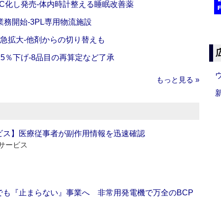
C化し発売‐体内時計整える睡眠改善薬
務開始‐3PL専用物流施設
で急拡大‐他剤からの切り替えも
5％下げ‐8品目の再算定など了承
もっと見る »
ビス】医療従事者が副作用情報を迅速確認
サービス
でも『止まらない』事業へ 非常用発電機で万全のBCP