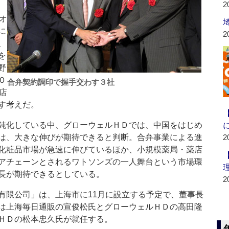
2
オ
に
2
、
を
野
０
合弁契約調印で握手交わす３社
店
す考えだ。
鈍化している中、グローウェルＨＤでは、中国をはじめ
は、大きな伸びが期待できると判断。合弁事業による進
2
化粧品市場が急速に伸びているほか、小規模薬局・薬店
アチェーンとされるワトソンズの一人舞台という市場環
長が期待できるとしている。
2
限公司」は、上海市に11月に設立する予定で、董事長
は上海毎日通販の宣俊松氏とグローウェルＨＤの高田隆
ＨＤの松本忠久氏が就任する。