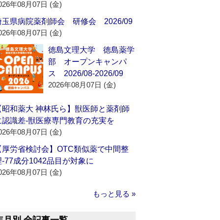
026年08月07日 (金)
埼玉県病院薬剤師会 研修会 2026/09
026年08月07日 (金)
徳島文理大学 徳島薬学
部 オープンキャンパ
ス 2026/08-2026/09
2026年08月07日 (金)
【昭和薬大 神林氏ら】獣医師と薬剤師
に認識差‐獣医療専門教育の充実を
026年08月07日 (金)
【厚労省検討会】OTC類似薬で中間整
理‐77成分1042品目が対象に
026年08月07日 (金)
もっと見る »