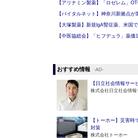
【アリナミン製薬】「ロゼレム」OT
【バイタルネット】神奈川新拠点が業
【大塚製薬】新規IgA腎症薬、米国
【中医協総会】「ヒフデュラ」薬価1
おすすめ情報
‐AD‐
【日立社会情報サー
株式会社日立社会情報
【トーホー】災害時
対策
株式会社トーホー