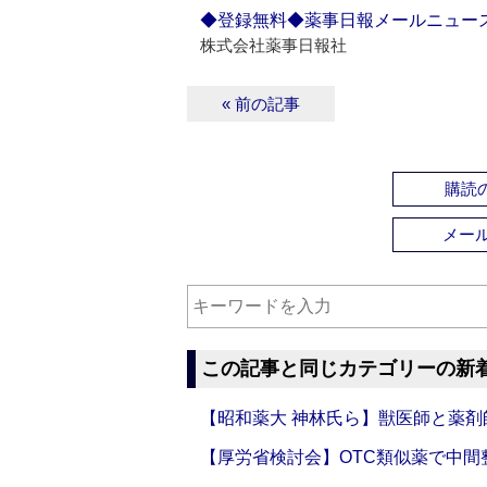
◆登録無料◆薬事日報メールニュー
株式会社薬事日報社
« 前の記事
購読の
メー
この記事と同じカテゴリーの新
【昭和薬大 神林氏ら】獣医師と薬剤
【厚労省検討会】OTC類似薬で中間整