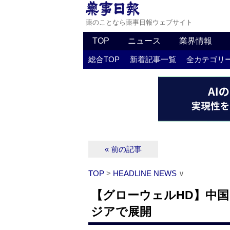
薬のことなら薬事日報ウェブサイト
TOP
ニュース
業界情報
総合TOP
新着記事一覧
全カテゴリ
« 前の記事
TOP
>
HEADLINE NEWS
∨
【グローウェルHD】中
ジアで展開