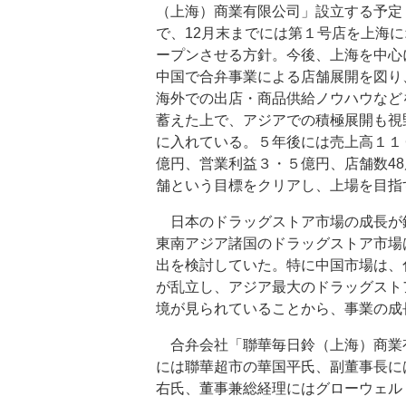
（上海）商業有限公司」設立する予定
で、12月末までには第１号店を上海に
ープンさせる方針。今後、上海を中心
中国で合弁事業による店舗展開を図り
海外での出店・商品供給ノウハウなど
蓄えた上で、アジアでの積極展開も視
に入れている。５年後には売上高１１
億円、営業利益３・５億円、店舗数48
舗という目標をクリアし、上場を目指
日本のドラッグストア市場の成長が
東南アジア諸国のドラッグストア市場
出を検討していた。特に中国市場は、
が乱立し、アジア最大のドラッグスト
境が見られていることから、事業の成
合弁会社「聯華毎日鈴（上海）商業有
には聯華超市の華国平氏、副董事長に
右氏、董事兼総経理にはグローウェル