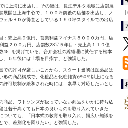
でに上海に出店し、その後は、長江デルタ地域に店舗展
舗展開は上海中心で、１００坪前後の店舗を出店し、ノ
ウェルＨＤが得意としている１５０坪スタイルでの出店
目：売上高９億円、営業利益マイナス８０００万円、店
業利益２００万円、店舗数28▽５年目：売上高１１０億
48‐‐を掲げている。合弁会社の総経理に就任する松本
し、５年後には上場を目指す」と強調した。
国での許可が厳しいことから、スタート当初は医薬品は
い形の商品構成で、化粧品と化粧雑貨が50％以上になる
の許可規制が緩和された時には、素早く対応したいとし
の商品、ワトソンズが扱っていない商品をいかに持ち込
段は若干高くても日本の良いものを取り入れていきた
についても、「日本式の教育を取り入れ、幅広い知識を
とで、差別化を図りたい」と強調した。