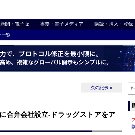
新聞・電子版
書籍・電子メディア
購読・購入・登録
ー一覧
次の記事 »
国に合弁会社設立‐ドラッグストアをア