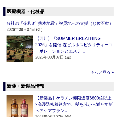
医療機器・化粧品
各社の「令和8年熊本地震」被災地への支援（順位不動）
2026年08月07日 (金)
【西川】「SUMMER BREATHING
2026」を開催‐森ビルホスピタリティーコ
ーポレーションとエステ…
2026年08月07日 (金)
もっと見る »
新薬・新製品情報
【新製品】ケラチン極限濃度6800倍以上
×高浸透密着処方で、髪を芯から満たす新
ヘアケアブラン…
2026年08月07日 (金)