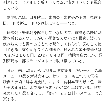
剤として、ヒアルロン酸ナトリウムと濃グリセリンも配合
している。
効能効果は、口臭防止、歯周炎・歯肉炎の予防、虫歯予
防、口中浄化、口中を爽快にする――など。
研磨剤・発泡剤を配合していないので、歯磨きの際に刺
激を感じる人や、うがいが困難な人などにも最適。誤って
飲み込んでも害のあるものは配合しておらず、安心して使
用できる。爽やかなライム風味で、税込み希望小売価格は
70ｇが２１００円、20ｇが８４０円。病院売店のほか、調
剤薬局や一部ドラッグストアで取り扱っている。
また、来月10日からは摂食回復支援食「あいーと」の新
メニュー11品を新発売する。新メニューもこれまで同様、
独自の技術「酵素均浸法」により、食材本来の形・色・味
をそのままに、舌で崩せる柔らかさに仕上げている。昨年
発売した15品と合わせ、「あいーと」は計26メニューと充
実する。