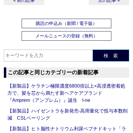
« 前の記事
次の記事 »
購読の申込み（新聞 / 電子版）
メールニュースの登録（無料）
検 索
この記事と同じカテゴリーの新着記事
【新製品】ケラチン極限濃度6800倍以上×高浸透密着処
方で、髪を芯から満たす新ヘアケアブランド
『Amprem（アンプレム）』誕生 I-ne
【新製品】ハイゼントラを新発売‐高用量化で投与本数削
減 CSLベーリング
【新製品】ヒト脳性ナトリウム利尿ペプチドキット「ラ