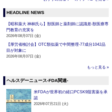
HEADLINE NEWS
【昭和薬大 神林氏ら】獣医師と薬剤師に認識差‐獣医療専
門教育の充実を
2026年08月07日 (金)
【厚労省検討会】OTC類似薬で中間整理‐77成分1042品
目が対象に
2026年08月07日 (金)
もっと見る »
ヘルスデーニュース‐FDA関連‐
米FDAが世界初の経口PCSK9阻害薬を承
認
2026年07月21日 (火)