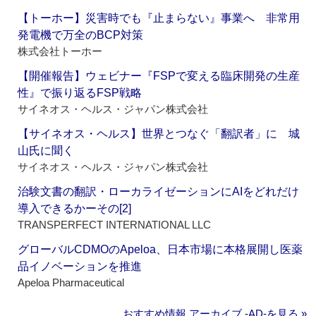
【トーホー】災害時でも『止まらない』事業へ 非常用
発電機で万全のBCP対策
株式会社トーホー
【開催報告】ウェビナー『FSPで変える臨床開発の生産
性』で振り返るFSP戦略
サイネオス・ヘルス・ジャパン株式会社
【サイネオス・ヘルス】世界とつなぐ「翻訳者」に 城
山氏に聞く
サイネオス・ヘルス・ジャパン株式会社
治験文書の翻訳・ローカライゼーションにAIをどれだけ
導入できるかーその[2]
TRANSPERFECT INTERNATIONAL LLC
グローバルCDMOのApeloa、日本市場に本格展開し医薬
品イノベーションを推進
Apeloa Pharmaceutical
おすすめ情報 アーカイブ ‐AD‐を見る »