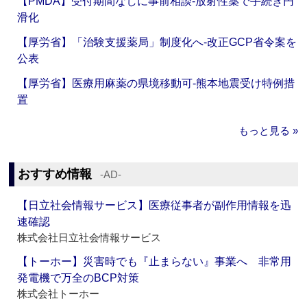
【PMDA】受付期間なしに事前相談‐放射性薬で手続き円
滑化
【厚労省】「治験支援薬局」制度化へ‐改正GCP省令案を
公表
【厚労省】医療用麻薬の県境移動可‐熊本地震受け特例措
置
もっと見る »
おすすめ情報
‐AD‐
【日立社会情報サービス】医療従事者が副作用情報を迅
速確認
株式会社日立社会情報サービス
【トーホー】災害時でも『止まらない』事業へ 非常用
発電機で万全のBCP対策
株式会社トーホー