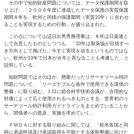
その中で知的財産問題については、データ保護期間を取
り上げ、「２００６年度に達成したデータ保護の実質保護
期間８年を、欧州と同様の保護期間（実質10年）に合わせ
ることを実現するための行動」が盛り込まれた。
この点について山辺日出男専務理事は、８年は日薬連と
して合意したものとしつつも、「10年は製薬協が目指すべ
き方向として掲げた。今すぐ実現を迫るというものではな
い。欧州が10年で日本が８年と異なることも考慮した」と
説明している。
知財問題ではそのほか、懸案だったリサーチツール特許
問題について、「リーズナブルな条件で使用できる環境の
整備」に取り組む。１日に総合科学技術会議が、合理的な
対価によって広く使用されるべきものとする、世界初のリ
サーチツール特許利用ガイドラインをまとめていることか
ら、関係者への普及、実施を求めていく。
ＰＭＤＡに対する取り組みに関しては、「欧米各国と同
時に承認申請及び承認取得を可能とする体制整備に向けた