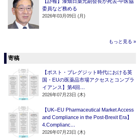
【訃報】漆畑日薬元副会長が死去‐中医協
委員など務める
2026年03月09日 (月)
もっと見る »
寄稿
【ポスト・ブレグジット時代における英
国・EUの医薬品市場アクセスとコンプラ
イアンス】第4回…
2026年07月23日 (木)
【UK–EU Pharmaceutical Market Access
and Compliance in the Post-Brexit Era】
4.Complianc…
2026年07月23日 (木)