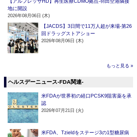
【アルフレッサHD】再生医療CDMO拠点‐羽田空港隣接
地に開設
2026年08月06日 (木)
【JACDS】3日間で11万人超が来場‐第26
回ドラッグストアショー
2026年08月06日 (木)
もっと見る »
ヘルスデーニュース‐FDA関連‐
米FDAが世界初の経口PCSK9阻害薬を承
認
2026年07月21日 (火)
米FDA、Tzieldをステージ3の1型糖尿病