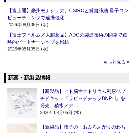
【富士通】豪州モナシュ大、CSIROと覚書締結‐量子コン
ピューティングで連携強化
2026年08月05日 (水)
【富士フイルム／大鵬薬品】ADCの製造技術の開発で戦
略的パートナーシップを締結
2026年08月05日 (水)
もっと見る »
新薬・新製品情報
【新製品】ヒト脳性ナトリウム利尿ペプ
チドキット「ラピッドチップBNP-II」を
発売 積水メデ…
2026年08月05日 (水)
【新製品】親子の「おふろあがりのわち