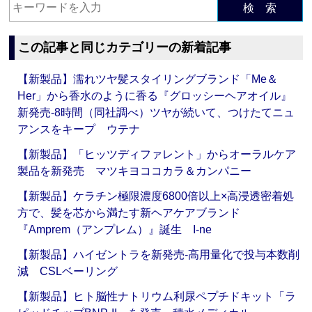
検 索
この記事と同じカテゴリーの新着記事
【新製品】濡れツヤ髪スタイリングブランド「Me＆
Her」から香水のように香る『グロッシーヘアオイル』
新発売‐8時間（同社調べ）ツヤが続いて、つけたてニュ
アンスをキープ ウテナ
【新製品】「ヒッツディファレント」からオーラルケア
製品を新発売 マツキヨココカラ＆カンパニー
【新製品】ケラチン極限濃度6800倍以上×高浸透密着処
方で、髪を芯から満たす新ヘアケアブランド
『Amprem（アンプレム）』誕生 I-ne
【新製品】ハイゼントラを新発売‐高用量化で投与本数削
減 CSLベーリング
【新製品】ヒト脳性ナトリウム利尿ペプチドキット「ラ