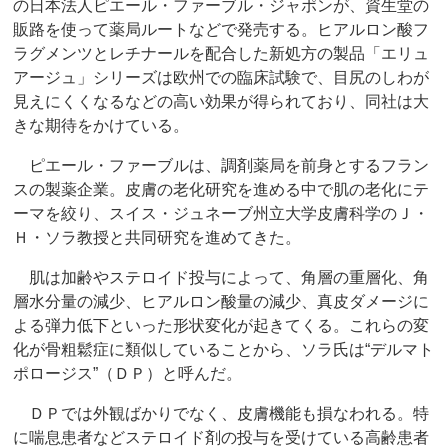
の日本法人ピエール・ファーブル・ジャポンが、資生堂の
販路を使って薬局ルートなどで発売する。ヒアルロン酸フ
ラグメンツとレチナールを配合した新処方の製品「エリュ
アージュ」シリーズは欧州での臨床試験で、目尻のしわが
見えにくくなるなどの高い効果が得られており、同社は大
きな期待をかけている。
ピエール・ファーブルは、調剤薬局を前身とするフラン
スの製薬企業。皮膚の老化研究を進める中で肌の老化にテ
ーマを絞り、スイス・ジュネーブ州立大学皮膚科学のＪ・
Ｈ・ソラ教授と共同研究を進めてきた。
肌は加齢やステロイド投与によって、角層の重層化、角
層水分量の減少、ヒアルロン酸量の減少、真皮ダメージに
よる弾力低下といった形状変化が起きてくる。これらの変
化が骨粗鬆症に類似していることから、ソラ氏は“デルマト
ポロージス”（ＤＰ）と呼んだ。
ＤＰでは外観ばかりでなく、皮膚機能も損なわれる。特
に喘息患者などステロイド剤の投与を受けている高齢患者