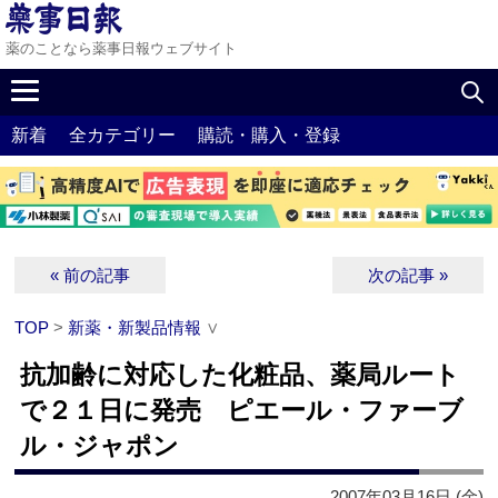
薬のことなら薬事日報ウェブサイト
新着
全カテゴリー
購読・購入・登録
« 前の記事
次の記事 »
TOP
>
新薬・新製品情報
∨
抗加齢に対応した化粧品、薬局ルート
で２１日に発売 ピエール・ファーブ
ル・ジャポン
2007年03月16日 (金)