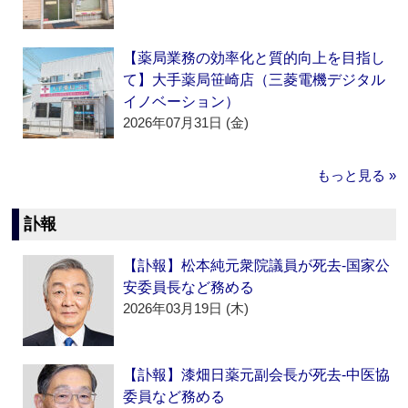
【薬局業務の効率化と質的向上を目指し
て】大手薬局笹崎店（三菱電機デジタル
イノベーション）
2026年07月31日 (金)
もっと見る »
訃報
【訃報】松本純元衆院議員が死去‐国家公
安委員長など務める
2026年03月19日 (木)
【訃報】漆畑日薬元副会長が死去‐中医協
委員など務める