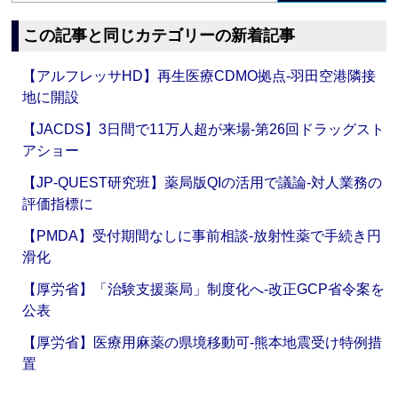
この記事と同じカテゴリーの新着記事
【アルフレッサHD】再生医療CDMO拠点‐羽田空港隣接
地に開設
【JACDS】3日間で11万人超が来場‐第26回ドラッグスト
アショー
【JP-QUEST研究班】薬局版QIの活用で議論‐対人業務の
評価指標に
【PMDA】受付期間なしに事前相談‐放射性薬で手続き円
滑化
【厚労省】「治験支援薬局」制度化へ‐改正GCP省令案を
公表
【厚労省】医療用麻薬の県境移動可‐熊本地震受け特例措
置