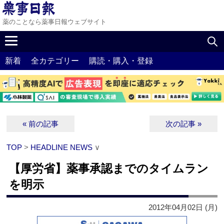
薬のことなら薬事日報ウェブサイト
新着
全カテゴリー
購読・購入・登録
« 前の記事
次の記事 »
TOP
>
HEADLINE NEWS
∨
【厚労省】薬事承認までのタイムラン
を明示
2012年04月02日 (月)