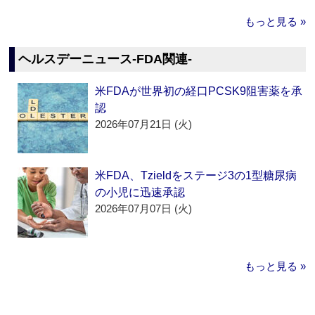
もっと見る »
ヘルスデーニュース‐FDA関連‐
米FDAが世界初の経口PCSK9阻害薬を承
認
2026年07月21日 (火)
米FDA、Tzieldをステージ3の1型糖尿病
の小児に迅速承認
2026年07月07日 (火)
もっと見る »