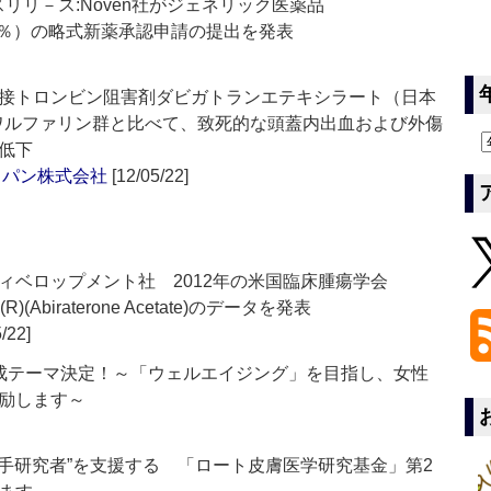
Inc.プレスリリ－ス:Noven社がジェネリック医薬品
チ5％）の略式新薬承認申請の提出を発表
接トロンビン阻害剤ダビガトランエテキシラート（日本
、ワルファリン群と比べて、致死的な頭蓋内出血および外傷
低下
ャパン株式会社
[12/05/22]
ィベロップメント社 2012年の米国臨床腫瘍学会
(Abiraterone Acetate)のデータを発表
/22]
成テーマ決定！～「ウェルエイジング」を目指し、女性
励します～
若手研究者”を支援する 「ロート皮膚医学研究基金」第2