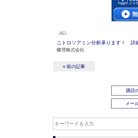
‐AD‐
ニトロソアミン分析承ります！ 詳
蝶理株式会社
« 前の記事
購読の
メー