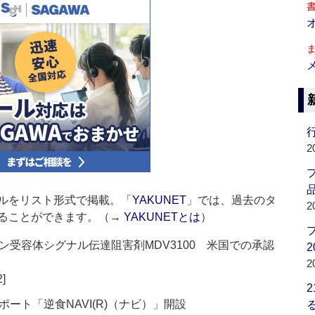
行
2
品
ルをリスト形式で掲載。「
YAKUNET
」では、過去のタ
2
ることができます。（→
YAKUNETとは
）
受容体シグナル伝達阻害剤MDV3100 米国での承認
2
2
2]
ート「逆食NAVI(R)（ナビ）」開設