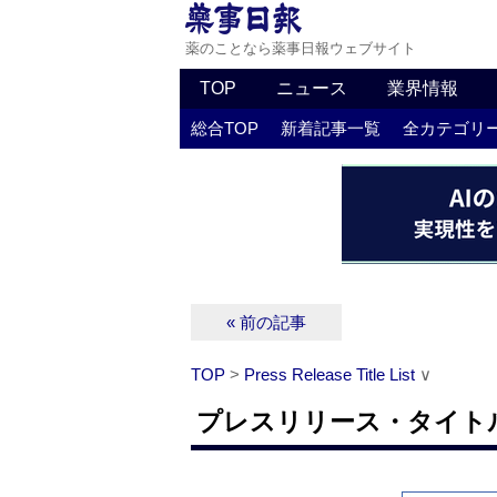
薬のことなら薬事日報ウェブサイト
TOP
ニュース
業界情報
総合TOP
新着記事一覧
全カテゴリ
« 前の記事
TOP
>
Press Release Title List
∨
プレスリリース・タイトルリス