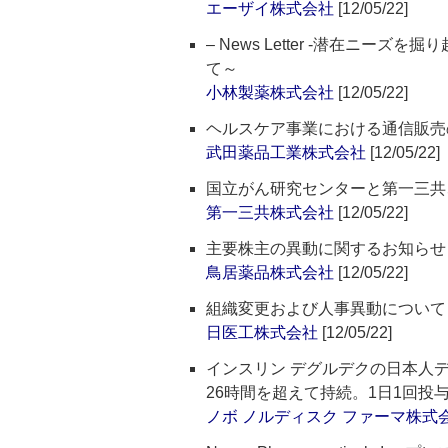
エーザイ株式会社
[12/05/22]
– News Letter -潜在ニ
て～
小林製薬株式会社
[12/05/22]
ヘルスケア事業における通信販売
武田薬品工業株式会社
[12/05/22]
国立がん研究センターと第一三共
第一三共株式会社
[12/05/22]
主要株主の異動に関するお知らせ
鳥居薬品株式会社
[12/05/22]
組織変更および人事異動について
日医工株式会社
[12/05/22]
インスリン デグルデクの日本人
26時間を超えて持続。1日1回投
ノボ ノルディスク ファーマ株式