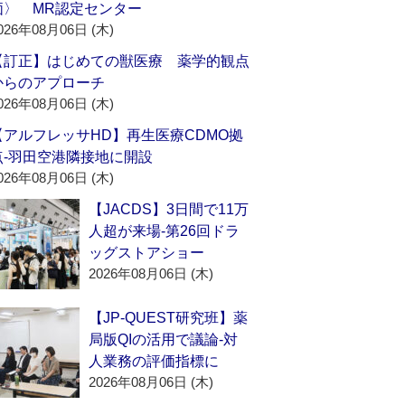
価〉 MR認定センター
026年08月06日 (木)
【訂正】はじめての獣医療 薬学的観点
からのアプローチ
026年08月06日 (木)
【アルフレッサHD】再生医療CDMO拠
点‐羽田空港隣接地に開設
026年08月06日 (木)
【JACDS】3日間で11万
人超が来場‐第26回ドラ
ッグストアショー
2026年08月06日 (木)
【JP-QUEST研究班】薬
局版QIの活用で議論‐対
人業務の評価指標に
2026年08月06日 (木)