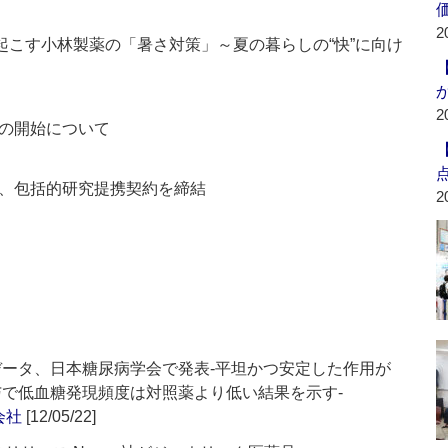
2
ーズを掘り起こす小林製薬の「暑さ対策」～夏の暮らしの“快”に向け
2
の開始について
、包括的研究提携契約を締結
2
データ、日本糖尿病学会で発表-平坦かつ安定した作用が
与で低血糖発現頻度は対照薬より低い結果を示す-
会社
[12/05/22]