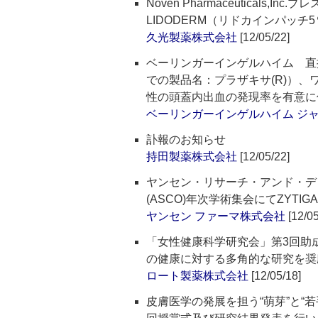
Noven Pharmaceuticals,
LIDODERM（リドカインパッ
久光製薬株式会社
[12/05/22]
ベーリンガーインゲルハイム 直
での製品名：プラザキサ(R)）
性の頭蓋内出血の発現率を有意に
ベーリンガーインゲルハイム ジ
訃報のお知らせ
持田製薬株式会社
[12/05/22]
ヤンセン・リサーチ・アンド・デ
(ASCO)年次学術集会にてZYTIGA(R)
ヤンセン ファーマ株式会社
[12/05
「女性健康科学研究会」第3回助
の健康に対する多角的な研究を奨
ロート製薬株式会社
[12/05/18]
皮膚医学の発展を担う“萌芽”と“