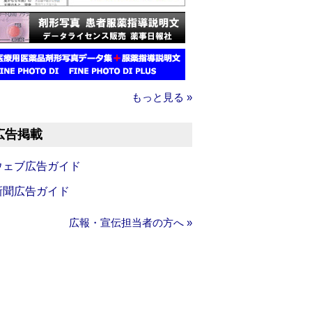
もっと見る »
広告掲載
ウェブ広告ガイド
新聞広告ガイド
広報・宣伝担当者の方へ »