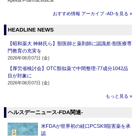
Apeloa Pharmaceutical
おすすめ情報 アーカイブ ‐AD‐を見る »
HEADLINE NEWS
【昭和薬大 神林氏ら】獣医師と薬剤師に認識差‐獣医療専
門教育の充実を
2026年08月07日 (金)
【厚労省検討会】OTC類似薬で中間整理‐77成分1042品
目が対象に
2026年08月07日 (金)
もっと見る »
ヘルスデーニュース‐FDA関連‐
米FDAが世界初の経口PCSK9阻害薬を承
認