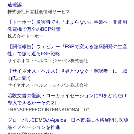
速確認
株式会社日立社会情報サービス
【トーホー】災害時でも『止まらない』事業へ 非常用
発電機で万全のBCP対策
株式会社トーホー
【開催報告】ウェビナー『FSPで変える臨床開発の生産
性』で振り返るFSP戦略
サイネオス・ヘルス・ジャパン株式会社
【サイネオス・ヘルス】世界とつなぐ「翻訳者」に 城
山氏に聞く
サイネオス・ヘルス・ジャパン株式会社
治験文書の翻訳・ローカライゼーションにAIをどれだけ
導入できるかーその[2]
TRANSPERFECT INTERNATIONAL LLC
グローバルCDMOのApeloa、日本市場に本格展開し医薬
品イノベーションを推進