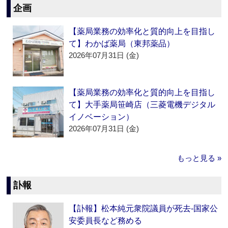
企画
【薬局業務の効率化と質的向上を目指し
て】わかば薬局（東邦薬品）
2026年07月31日 (金)
【薬局業務の効率化と質的向上を目指し
て】大手薬局笹崎店（三菱電機デジタル
イノベーション）
2026年07月31日 (金)
もっと見る »
訃報
【訃報】松本純元衆院議員が死去‐国家公
安委員長など務める