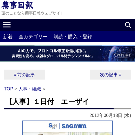
薬のことなら薬事日報ウェブサイト
新着
全カテゴリー
購読・購入・登録
« 前の記事
次の記事 »
TOP
>
人事・組織
∨
【人事】１日付 エーザイ
2012年06月13日 (水)