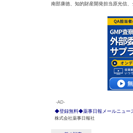
南部康徳、知的財産開発担当原光信、
‐AD‐
◆登録無料◆薬事日報メールニュー
株式会社薬事日報社