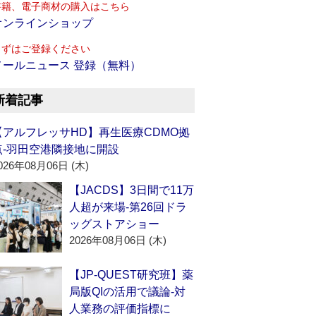
書籍、電子商材の購入はこちら
オンラインショップ
まずはご登録ください
メールニュース 登録（無料）
新着記事
【アルフレッサHD】再生医療CDMO拠
点‐羽田空港隣接地に開設
026年08月06日 (木)
【JACDS】3日間で11万
人超が来場‐第26回ドラ
ッグストアショー
2026年08月06日 (木)
【JP-QUEST研究班】薬
局版QIの活用で議論‐対
人業務の評価指標に