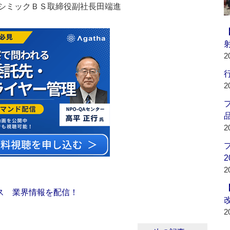
シミックＢＳ取締役副社長田端進
2
行
2
品
2
2
2
ス 業界情報を配信！
2