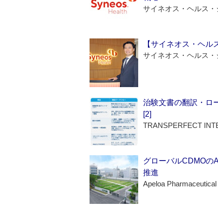
サイネオス・ヘルス・
【サイネオス・ヘル
サイネオス・ヘルス・
治験文書の翻訳・ロ
[2]
TRANSPERFECT INT
グローバルCDMOの
推進
Apeloa Pharmaceutical