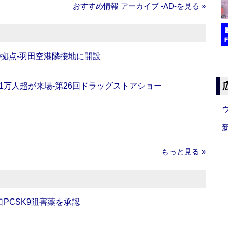
おすすめ情報 アーカイブ ‐AD‐を見る »
O拠点‐羽田空港隣接地に開設
11万人超が来場‐第26回ドラッグストアショー
もっと見る »
口PCSK9阻害薬を承認