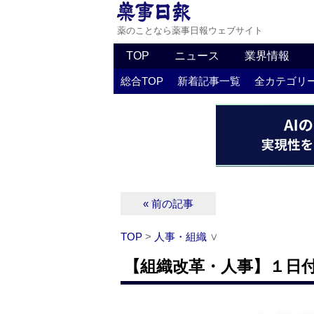
薬のことなら薬事日報ウェブサイト
TOP
ニュース
業界情報
総合TOP
新着記事一覧
全カテゴリ
« 前の記事
TOP
>
人事・組織
∨
【組織改革・人事】１日