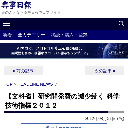
薬のことなら薬事日報ウェブサイト
新着
全カテゴリー
購読・購入・登録
« 前の記事
次の記事 »
TOP
>
HEADLINE NEWS
∨
【文科省】研究開発費の減少続く‐科学
技術指標２０１２
2012年08月21日 (火)