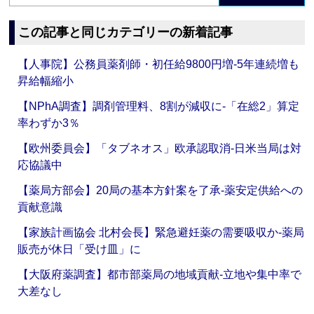
この記事と同じカテゴリーの新着記事
【人事院】公務員薬剤師・初任給9800円増‐5年連続増も
昇給幅縮小
【NPhA調査】調剤管理料、8割が減収に‐「在総2」算定
率わずか3％
【欧州委員会】「タブネオス」欧承認取消‐日米当局は対
応協議中
【薬局方部会】20局の基本方針案を了承‐薬安定供給への
貢献意識
【家族計画協会 北村会長】緊急避妊薬の需要吸収か‐薬局
販売が休日「受け皿」に
【大阪府薬調査】都市部薬局の地域貢献‐立地や集中率で
大差なし