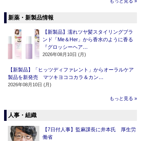
もっと見る »
新薬・新製品情報
【新製品】濡れツヤ髪スタイリングブラ
ンド「Me＆Her」から香水のように香る
『グロッシーヘア…
2026年08月10日 (月)
【新製品】「ヒッツディファレント」からオーラルケア
製品を新発売 マツキヨココカラ＆カン…
2026年08月10日 (月)
もっと見る »
人事・組織
【7日付人事】監麻課長に井本氏 厚生労
働省