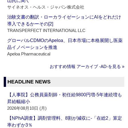
山氏に聞く
サイネオス・ヘルス・ジャパン株式会社
治験文書の翻訳・ローカライゼーションにAIをどれだけ
導入できるかーその[2]
TRANSPERFECT INTERNATIONAL LLC
グローバルCDMOのApeloa、日本市場に本格展開し医薬
品イノベーションを推進
Apeloa Pharmaceutical
おすすめ情報 アーカイブ ‐AD‐を見る »
HEADLINE NEWS
【人事院】公務員薬剤師・初任給9800円増‐5年連続増も
昇給幅縮小
2026年08月10日 (月)
【NPhA調査】調剤管理料、8割が減収に‐「在総2」算定
率わずか3％