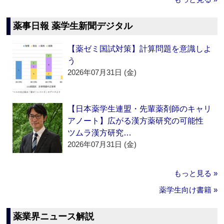
薬事日報 薬学生新聞デジタル
【薬ゼミ国試対策】計算問題を意識しよ
う
2026年07月31日 (金)
【日本薬学生連盟・先輩薬剤師のキャリ
アノート】広がる漢方薬研究の可能性
ツムラ漢方研究…
2026年07月31日 (金)
もっと見る »
薬学生向け書籍 »
薬業界ニュース解説