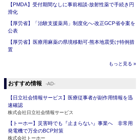
【PMDA】受付期間なしに事前相談‐放射性薬で手続き円
滑化
【厚労省】「治験支援薬局」制度化へ‐改正GCP省令案を
公表
【厚労省】医療用麻薬の県境移動可‐熊本地震受け特例措
置
もっと見る »
おすすめ情報
‐AD‐
【日立社会情報サービス】医療従事者が副作用情報を迅
速確認
株式会社日立社会情報サービス
【トーホー】災害時でも『止まらない』事業へ 非常用
発電機で万全のBCP対策
株式会社トーホー