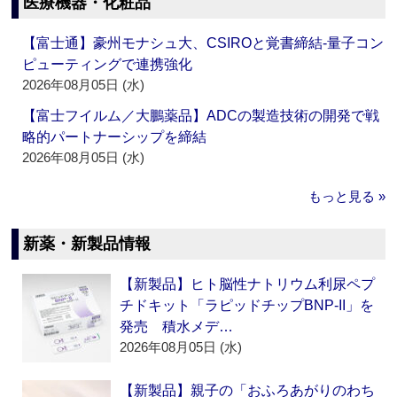
医療機器・化粧品
【富士通】豪州モナシュ大、CSIROと覚書締結‐量子コン
ピューティングで連携強化
2026年08月05日 (水)
【富士フイルム／大鵬薬品】ADCの製造技術の開発で戦
略的パートナーシップを締結
2026年08月05日 (水)
もっと見る »
新薬・新製品情報
【新製品】ヒト脳性ナトリウム利尿ペプ
チドキット「ラピッドチップBNP-II」を
発売 積水メデ…
2026年08月05日 (水)
【新製品】親子の「おふろあがりのわち