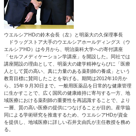
ウエルシアHDの鈴木会長（左）と明薬大の久保理事長
ドラッグストア大手のウエルシアホールディングス（ウ
エルシアHD）は今月から、明治薬科大学への寄付講座
「セルフメディケーション学講座」を開設した。同社では
講座開設の理由として、明薬大の建学精神ならびに「医療
人として質の高い、真に力量のある薬剤師の養成」という
教育目標に賛同したことを挙げる。期間は2012年10月か
ら、15年９月30日まで。一般用医薬品を日常的な健康管理
に生かすことで、広く国民の健康維持に寄与する一方、地
域医療における薬剤師の重要性を再認識することで、より
一層、質の高い医療の提供につなげることが目的。産学協
同による学術研究を推進するため、ウエルシアHDが資金
を提供し、地域医療に詳しい石井文由氏が主任教授を務め
る。