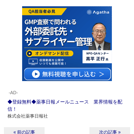
‐AD‐
◆登録無料◆薬事日報メールニュース 業界情報を配
信！
株式会社薬事日報社
« 前の記事
次の記事 »