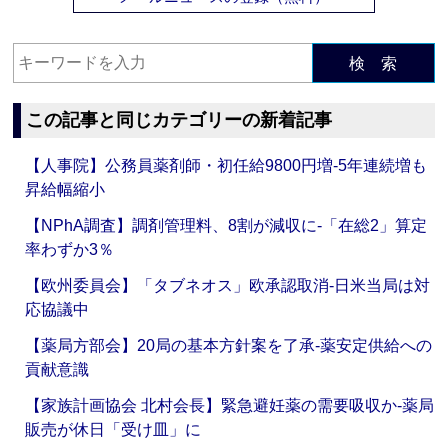
検 索
この記事と同じカテゴリーの新着記事
【人事院】公務員薬剤師・初任給9800円増‐5年連続増も
昇給幅縮小
【NPhA調査】調剤管理料、8割が減収に‐「在総2」算定
率わずか3％
【欧州委員会】「タブネオス」欧承認取消‐日米当局は対
応協議中
【薬局方部会】20局の基本方針案を了承‐薬安定供給への
貢献意識
【家族計画協会 北村会長】緊急避妊薬の需要吸収か‐薬局
販売が休日「受け皿」に