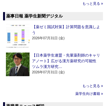
もっと見る »
薬事日報 薬学生新聞デジタル
【薬ゼミ国試対策】計算問題を意識しよ
う
2026年07月31日 (金)
【日本薬学生連盟・先輩薬剤師のキャリ
アノート】広がる漢方薬研究の可能性
ツムラ漢方研究…
2026年07月31日 (金)
もっと見る »
薬学生向け書籍 »