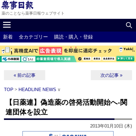
薬のことなら薬事日報ウェブサイト
新着
全カテゴリー
購読・購入・登録
« 前の記事
次の記事 »
TOP
>
HEADLINE NEWS
∨
【日薬連】偽造薬の啓発活動開始へ‐関
連団体を設立
2013年01月10日 (木)