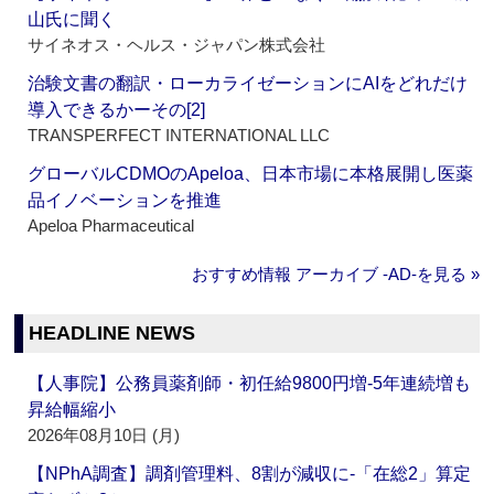
山氏に聞く
サイネオス・ヘルス・ジャパン株式会社
治験文書の翻訳・ローカライゼーションにAIをどれだけ
導入できるかーその[2]
TRANSPERFECT INTERNATIONAL LLC
グローバルCDMOのApeloa、日本市場に本格展開し医薬
品イノベーションを推進
Apeloa Pharmaceutical
おすすめ情報 アーカイブ ‐AD‐を見る »
HEADLINE NEWS
【人事院】公務員薬剤師・初任給9800円増‐5年連続増も
昇給幅縮小
2026年08月10日 (月)
【NPhA調査】調剤管理料、8割が減収に‐「在総2」算定