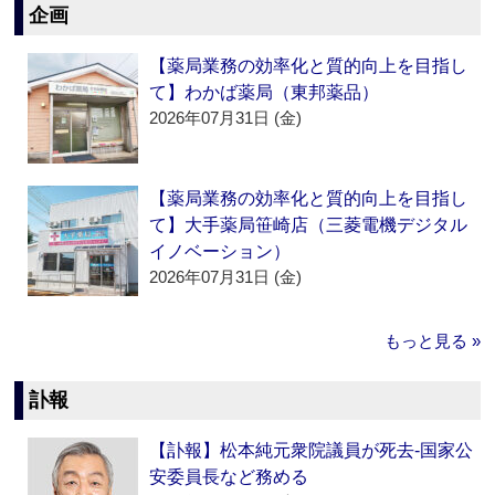
企画
【薬局業務の効率化と質的向上を目指し
て】わかば薬局（東邦薬品）
2026年07月31日 (金)
【薬局業務の効率化と質的向上を目指し
て】大手薬局笹崎店（三菱電機デジタル
イノベーション）
2026年07月31日 (金)
もっと見る »
訃報
【訃報】松本純元衆院議員が死去‐国家公
安委員長など務める