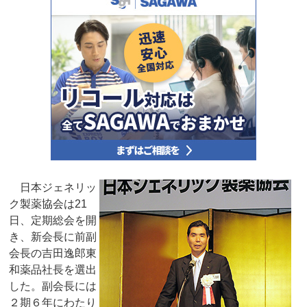
日本ジェネリッ
ク製薬協会は21
日、定期総会を開
き、新会長に前副
会長の吉田逸郎東
和薬品社長を選出
した。副会長には
２期６年にわたり