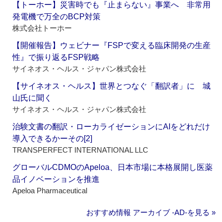
【トーホー】災害時でも『止まらない』事業へ 非常用
発電機で万全のBCP対策
株式会社トーホー
【開催報告】ウェビナー『FSPで変える臨床開発の生産
性』で振り返るFSP戦略
サイネオス・ヘルス・ジャパン株式会社
【サイネオス・ヘルス】世界とつなぐ「翻訳者」に 城
山氏に聞く
サイネオス・ヘルス・ジャパン株式会社
治験文書の翻訳・ローカライゼーションにAIをどれだけ
導入できるかーその[2]
TRANSPERFECT INTERNATIONAL LLC
グローバルCDMOのApeloa、日本市場に本格展開し医薬
品イノベーションを推進
Apeloa Pharmaceutical
おすすめ情報 アーカイブ ‐AD‐を見る »