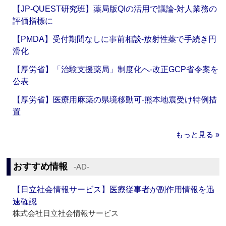
【JP-QUEST研究班】薬局版QIの活用で議論‐対人業務の
評価指標に
【PMDA】受付期間なしに事前相談‐放射性薬で手続き円
滑化
【厚労省】「治験支援薬局」制度化へ‐改正GCP省令案を
公表
【厚労省】医療用麻薬の県境移動可‐熊本地震受け特例措
置
もっと見る »
おすすめ情報
‐AD‐
【日立社会情報サービス】医療従事者が副作用情報を迅
速確認
株式会社日立社会情報サービス