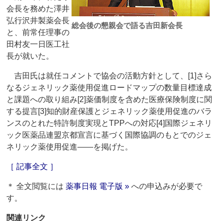
会長を務めた澤井
弘行沢井製薬会長
総会後の懇親会で語る吉田新会長
と、前常任理事の
田村友一日医工社
長が就いた。
吉田氏は就任コメントで協会の活動方針として、[1]さら
なるジェネリック薬使用促進ロードマップの数量目標達成
と課題への取り組み[2]薬価制度を含めた医療保険制度に関
する提言[3]知的財産保護とジェネリック薬使用促進のバラ
ンスのとれた特許制度実現とTPPへの対応[4]国際ジェネリ
ック医薬品連盟京都宣言に基づく国際協調のもとでのジェ
ネリック薬使用促進――を掲げた。
［ 記事全文 ］
＊ 全文閲覧には
薬事日報 電子版 »
への申込みが必要で
す。
関連リンク