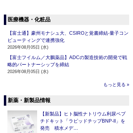
医療機器・化粧品
【富士通】豪州モナシュ大、CSIROと覚書締結‐量子コン
ピューティングで連携強化
2026年08月05日 (水)
【富士フイルム／大鵬薬品】ADCの製造技術の開発で戦
略的パートナーシップを締結
2026年08月05日 (水)
もっと見る »
新薬・新製品情報
【新製品】ヒト脳性ナトリウム利尿ペプ
チドキット「ラピッドチップBNP-II」を
発売 積水メデ…