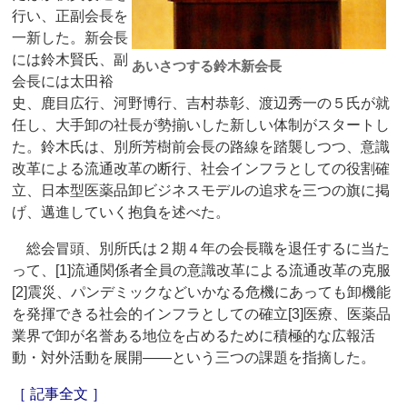
行い、正副会長を
一新した。新会長
には鈴木賢氏、副
あいさつする鈴木新会長
会長には太田裕
史、鹿目広行、河野博行、吉村恭彰、渡辺秀一の５氏が就
任し、大手卸の社長が勢揃いした新しい体制がスタートし
た。鈴木氏は、別所芳樹前会長の路線を踏襲しつつ、意識
改革による流通改革の断行、社会インフラとしての役割確
立、日本型医薬品卸ビジネスモデルの追求を三つの旗に掲
げ、邁進していく抱負を述べた。
総会冒頭、別所氏は２期４年の会長職を退任するに当た
って、[1]流通関係者全員の意識改革による流通改革の克服
[2]震災、パンデミックなどいかなる危機にあっても卸機能
を発揮できる社会的インフラとしての確立[3]医療、医薬品
業界で卸が名誉ある地位を占めるために積極的な広報活
動・対外活動を展開――という三つの課題を指摘した。
［ 記事全文 ］