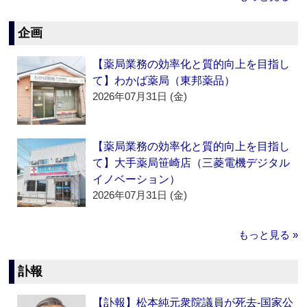
企画
【薬局業務の効率化と質的向上を目指し
て】わかば薬局（東邦薬品）
2026年07月31日 (金)
【薬局業務の効率化と質的向上を目指し
て】大手薬局笹崎店（三菱電機デジタル
イノベーション）
2026年07月31日 (金)
もっと見る »
訃報
【訃報】松本純元衆院議員が死去‐国家公