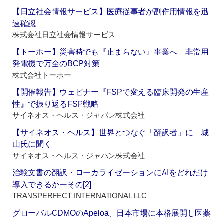
【日立社会情報サービス】医療従事者が副作用情報を迅
速確認
株式会社日立社会情報サービス
【トーホー】災害時でも『止まらない』事業へ 非常用
発電機で万全のBCP対策
株式会社トーホー
【開催報告】ウェビナー『FSPで変える臨床開発の生産
性』で振り返るFSP戦略
サイネオス・ヘルス・ジャパン株式会社
【サイネオス・ヘルス】世界とつなぐ「翻訳者」に 城
山氏に聞く
サイネオス・ヘルス・ジャパン株式会社
治験文書の翻訳・ローカライゼーションにAIをどれだけ
導入できるかーその[2]
TRANSPERFECT INTERNATIONAL LLC
グローバルCDMOのApeloa、日本市場に本格展開し医薬