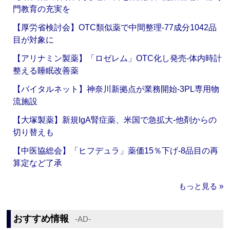
門教育の充実を
【厚労省検討会】OTC類似薬で中間整理‐77成分1042品
目が対象に
【アリナミン製薬】「ロゼレム」OTC化し発売‐体内時計
整える睡眠改善薬
【バイタルネット】神奈川新拠点が業務開始‐3PL専用物
流施設
【大塚製薬】新規IgA腎症薬、米国で急拡大‐他剤からの
切り替えも
【中医協総会】「ヒフデュラ」薬価15％下げ‐8品目の再
算定など了承
もっと見る »
おすすめ情報
‐AD‐