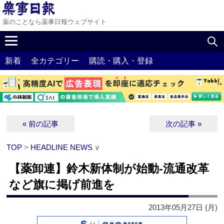
薬のことなら薬事日報ウェブサイト
新着
全カテゴリー
購読・購入・登録
« 前の記事
次の記事 »
TOP
>
HEADLINE NEWS
∨
【薬卸連】鈴木新体制が始動‐流通改革
など旗に掲げ前進を
2013年05月27日 (月)