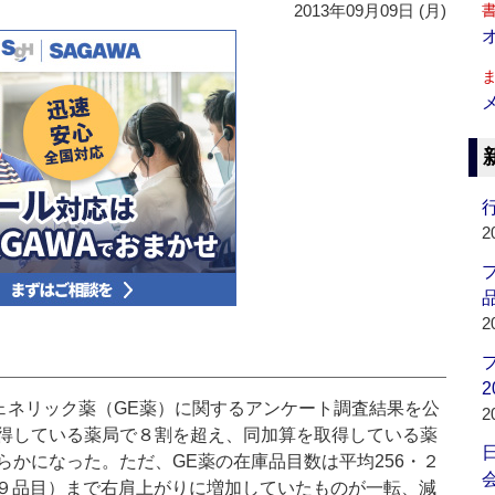
2013年09月09日 (月)
行
2
品
2
2
ェネリック薬（GE薬）に関するアンケート調査結果を公
2
得している薬局で８割を超え、同加算を取得している薬
かになった。ただ、GE薬の在庫品目数は平均256・２
会
5・９品目）まで右肩上がりに増加していたものが一転、減