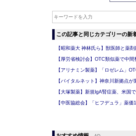
この記事と同じカテゴリーの新
【昭和薬大 神林氏ら】獣医師と薬剤
【厚労省検討会】OTC類似薬で中間整
【アリナミン製薬】「ロゼレム」OT
【バイタルネット】神奈川新拠点が業
【大塚製薬】新規IgA腎症薬、米国
【中医協総会】「ヒフデュラ」薬価1
おすすめ情報
‐AD‐