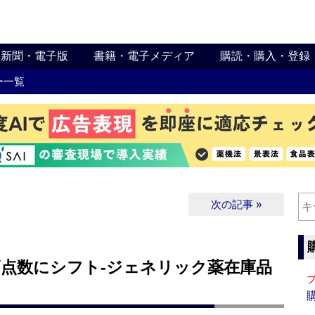
新聞・電子版
書籍・電子メディア
購読・購入・登録
ー一覧
次の記事 »
は高点数にシフト‐ジェネリック薬在庫品