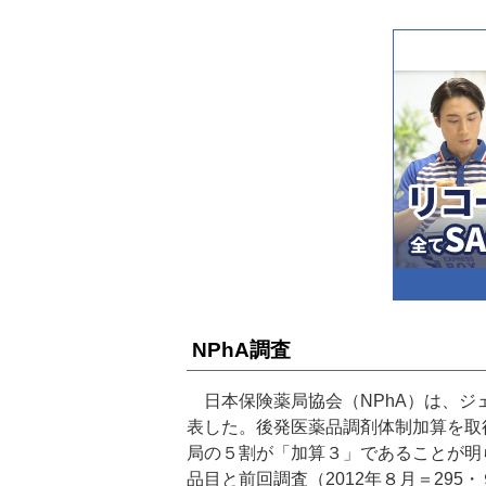
NPhA調査
日本保険薬局協会（NPhA）は、ジ
表した。後発医薬品調剤体制加算を取
局の５割が「加算３」であることが明ら
品目と前回調査（2012年８月＝29