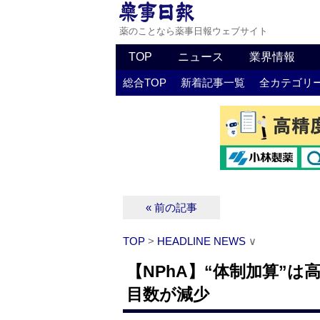
薬のことなら薬事日報ウェブサイト
TOP
ニュース
業界情報
総合TOP
新着記事一覧
全カテゴリ
« 前の記事
TOP
>
HEADLINE NEWS
∨
【NPhA】“体制加算”
目数が減少