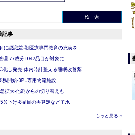
検 索
着記事
師に認識差‐獣医療専門教育の充実を
理‐77成分1042品目が対象に
C化し発売‐体内時計整える睡眠改善薬
務開始‐3PL専用物流施設
で急拡大‐他剤からの切り替えも
5％下げ‐8品目の再算定など了承
もっと見る »