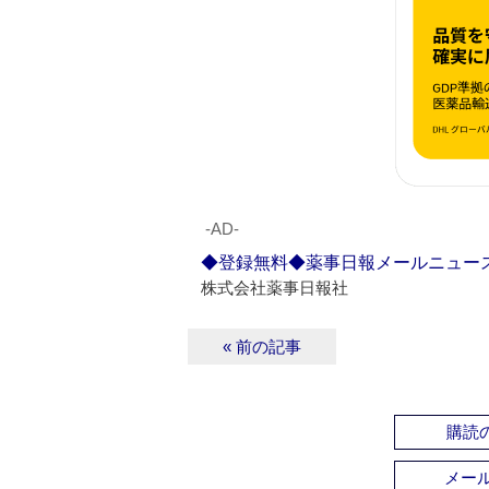
‐AD‐
◆登録無料◆薬事日報メールニュー
株式会社薬事日報社
« 前の記事
購読の
メー