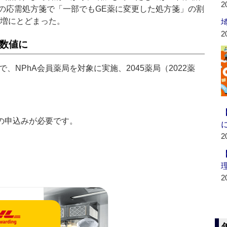
2
の応需処方箋で「一部でもGE薬に変更した処方箋」の割
微増にとどまった。
2
の数値に
NPhA会員薬局を対象に実施、2045薬局（2022薬
の申込みが必要です。
2
2