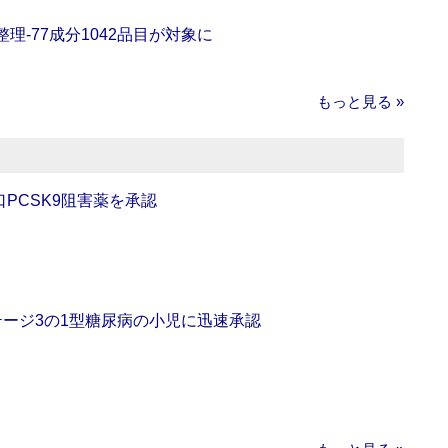
理‐77成分1042品目が対象に
もっと見る »
口PCSK9阻害薬を承認
をステージ3の1型糖尿病の小児に迅速承認