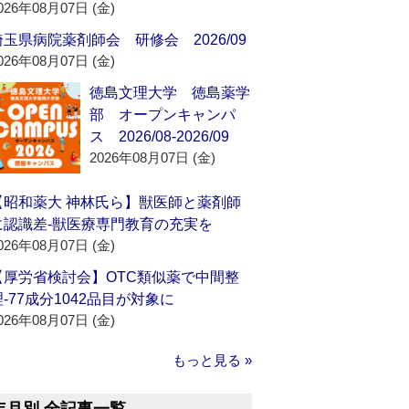
026年08月07日 (金)
埼玉県病院薬剤師会 研修会 2026/09
026年08月07日 (金)
徳島文理大学 徳島薬学
部 オープンキャンパ
ス 2026/08-2026/09
2026年08月07日 (金)
【昭和薬大 神林氏ら】獣医師と薬剤師
に認識差‐獣医療専門教育の充実を
026年08月07日 (金)
【厚労省検討会】OTC類似薬で中間整
理‐77成分1042品目が対象に
026年08月07日 (金)
もっと見る »