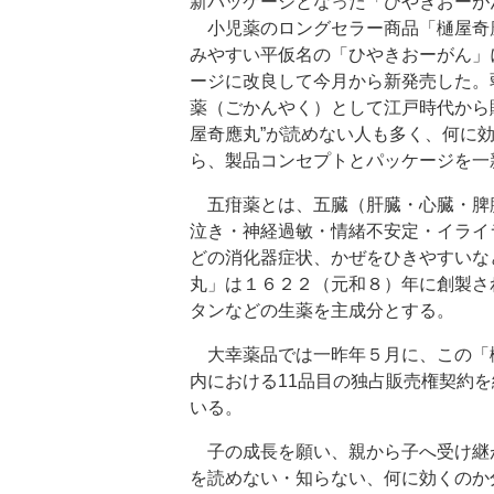
新パッケージとなった「ひやきおーが
小児薬のロングセラー商品「樋屋奇
みやすい平仮名の「ひやきおーがん」
ージに改良して今月から新発売した。
薬（ごかんやく）として江戸時代から
屋奇應丸”が読めない人も多く、何に
ら、製品コンセプトとパッケージを一
五疳薬とは、五臓（肝臓・心臓・脾
泣き・神経過敏・情緒不安定・イライ
どの消化器症状、かぜをひきやすいな
丸」は１６２２（元和８）年に創製さ
タンなどの生薬を主成分とする。
大幸薬品では一昨年５月に、この「
内における11品目の独占販売権契約
いる。
子の成長を願い、親から子へ受け継
を読めない・知らない、何に効くのか