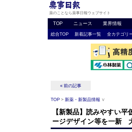
薬のことなら薬事日報ウェブサイト
TOP
ニュース
業界情報
総合TOP
新着記事一覧
全カテゴリ
« 前の記事
TOP
>
新薬・新製品情報
∨
【新製品】読みやすい平
ージデザイン等を一新 