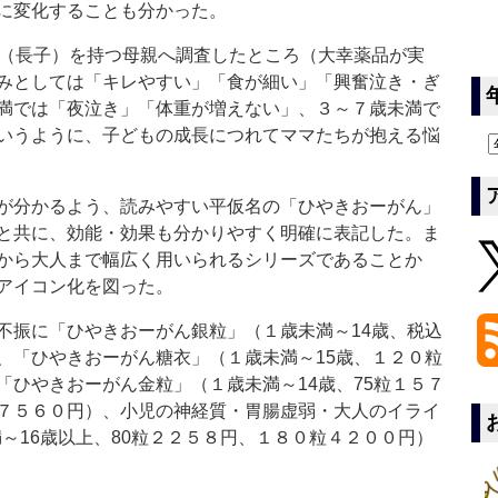
に変化することも分かった。
（長子）を持つ母親へ調査したところ（大幸薬品が実
みとしては「キレやすい」「食が細い」「興奮泣き・ぎ
満では「夜泣き」「体重が増えない」、３～７歳未満で
いうように、子どもの成長につれてママたちが抱える悩
が分かるよう、読みやすい平仮名の「ひやきおーがん」
と共に、効能・効果も分かりやすく明確に表記した。ま
から大人まで幅広く用いられるシリーズであることか
アイコン化を図った。
振に「ひやきおーがん銀粒」（１歳未満～14歳、税込
、「ひやきおーがん糖衣」（１歳未満～15歳、１２０粒
「ひやきおーがん金粒」（１歳未満～14歳、75粒１５７
７５６０円）、小児の神経質・胃腸虚弱・大人のイライ
～16歳以上、80粒２２５８円、１８０粒４２００円）