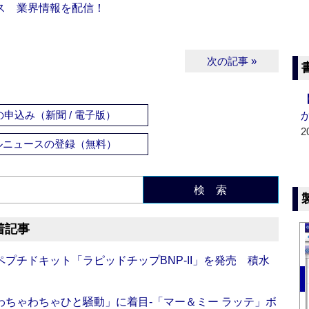
ス 業界情報を配信！
次の記事 »
申込み（新聞 / 電子版）
2
ルニュースの登録（無料）
検 索
着記事
プチドキット「ラピッドチップBNP-II」を発売 積水
ちゃわちゃひと騒動」に着目‐「マー＆ミー ラッテ」ボ