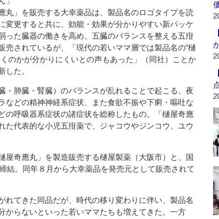
ん」
應丸」を販売する大幸薬品は、製品名のロゴタイプを読
2
に変更すると共に、効能・効果が分かりやすい新パッケ
弱った臓器の働きを高め、五臓のバランスを整える五疳
販売されているが、「現代の若いママ層では製品名の“樋
2
効くのかが分かりにくいとの声もあった」（同社）ことか
新した。
臓・肺臓・腎臓）のバランスが乱れることで起こる、夜
2
ラなどの精神神経系症状、また食欲不振や下痢・嘔吐な
どの呼吸器系症状の諸症状を総称したもの。「樋屋奇應
れた代表的な小児五疳薬で、ジャコウやジンコウ、ユウ
樋屋奇應丸」を製造販売する樋屋製薬（大阪市）と、国
を締結。同年８月から大幸薬品を発売元として販売されて
がれてきた同品だが、時代の移り変わりに伴い、製品名
分からないといった若いママたちも増えてきた。一方