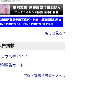
もっと見る »
広告掲載
ウェブ広告ガイド
新聞広告ガイド
広報・宣伝担当者の方へ »