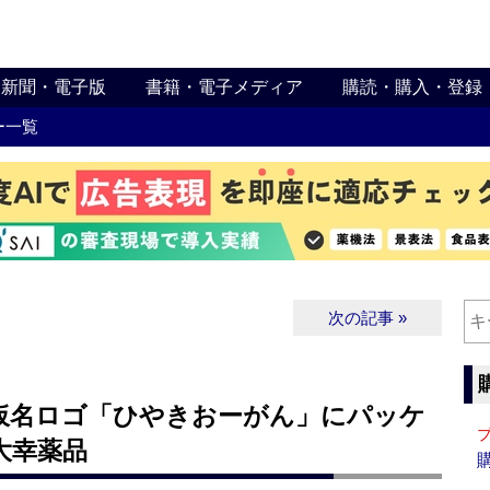
新聞・電子版
書籍・電子メディア
購読・購入・登録
ー一覧
次の記事 »
仮名ロゴ「ひやきおーがん」にパッケ
大幸薬品