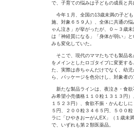
で、子育ての悩みは子どもの成長と共
今年１月、全国の13歳未満の子ども
施、対象６５９人）、全体に共通の悩
ゃん泣き」が挙がったが、０～３歳未
は「神経質になる」「身体が弱い」と
みも変化していた。
そこで、現代のママたちでも製品名
をメインとしたロゴタイプに変更する
た、実際は赤ちゃんだけでなく、幼児
ら、パッケージを色分けし、対象者の
新たな製品ラインは、夜泣き・食欲不
み希望小売価格１１０粒１３１３円）
１５２３円）、食欲不振・かんむしに
５円、２００粒３４６５円、５００粒
ラに「ひやきおーがんEX」（１歳未満
で、いずれも第２類医薬品。