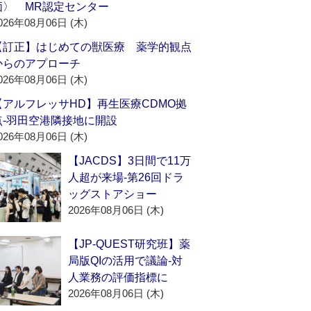
価〉 MR認定センター
026年08月06日 (木)
【訂正】はじめての獣医療 薬学的観点
からのアプローチ
026年08月06日 (木)
【アルフレッサHD】再生医療CDMO拠
点‐羽田空港隣接地に開設
026年08月06日 (木)
【JACDS】3日間で11万
人超が来場‐第26回ドラ
ッグストアショー
2026年08月06日 (木)
【JP-QUEST研究班】薬
局版QIの活用で議論‐対
人業務の評価指標に
2026年08月06日 (木)