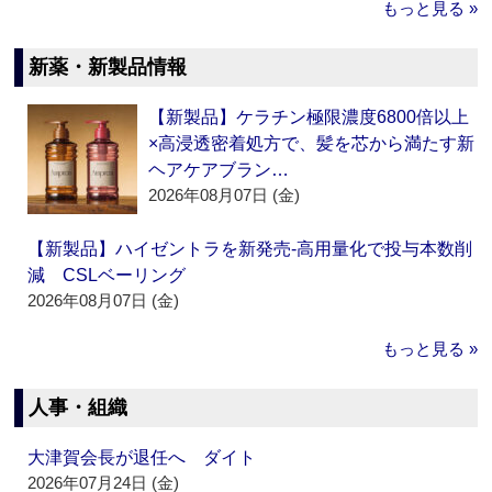
もっと見る »
新薬・新製品情報
【新製品】ケラチン極限濃度6800倍以上
×高浸透密着処方で、髪を芯から満たす新
ヘアケアブラン…
2026年08月07日 (金)
【新製品】ハイゼントラを新発売‐高用量化で投与本数削
減 CSLベーリング
2026年08月07日 (金)
もっと見る »
人事・組織
大津賀会長が退任へ ダイト
2026年07月24日 (金)