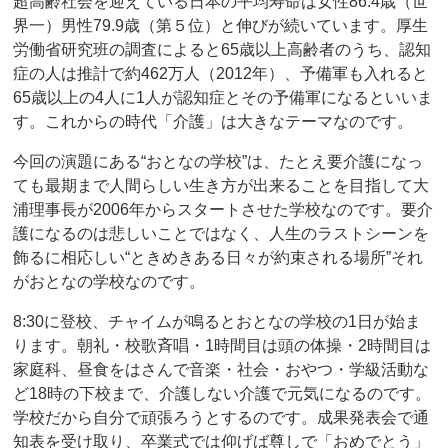
超高齢社会を迎えている日本の平均寿命は女性86.4歳（世
界一）男性79.9歳（第５位）と伸びが続いています。厚生
労働省研究班の調査によると65歳以上高齢者のうち、認知
症の人は推計で約462万人（2012年）、予備軍も入れると
65歳以上の4人に1人が認知症とその予備軍になるといいま
す。これからの時代「介護」は大きなテーマなのです。
今回の演題にある“おとなの学校”は、たとえ要介護になっ
ても最期まで人間らしい生き方が出来ることを目指して大
浦理事長が2006年からスタートさせた学校なのです。要介
護になるのは悲しいことではなく、人生のラストシーンを
飾るに相応しい“ときめきある日々が約束される場所”それ
がおとなの学校なのです。
8:30に登校、チャイムが鳴るとおとなの学校の1日が始ま
ります。朝礼・校歌斉唱・1時間目は頭の体操・2時間目は
家庭科、昼食をはさんで音楽・社会・おやつ・学級活動な
ど18時の下校まで、介護しない介護で元気になるのです。
学校だから自分で頑張ろうとするのです。成果発表会で通
知表を受け取り、卒業式では仰げば尊しで「おめでとう」