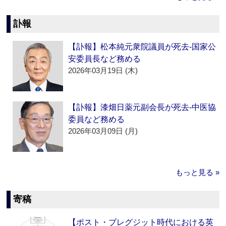
訃報
【訃報】松本純元衆院議員が死去‐国家公
安委員長など務める
2026年03月19日 (木)
【訃報】漆畑日薬元副会長が死去‐中医協
委員など務める
2026年03月09日 (月)
もっと見る »
寄稿
【ポスト・ブレグジット時代における英