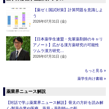
【薬ゼミ国試対策】計算問題を意識しよ
う
2026年07月31日 (金)
【日本薬学生連盟・先輩薬剤師のキャリ
アノート】広がる漢方薬研究の可能性
ツムラ漢方研究…
2026年07月31日 (金)
もっと見る »
薬学生向け書籍 »
薬業界ニュース解説
【対話で学ぶ薬業界ニュース解説】骨太の方針を読み解
く‐製薬企業や医療、薬局・薬剤師への影…