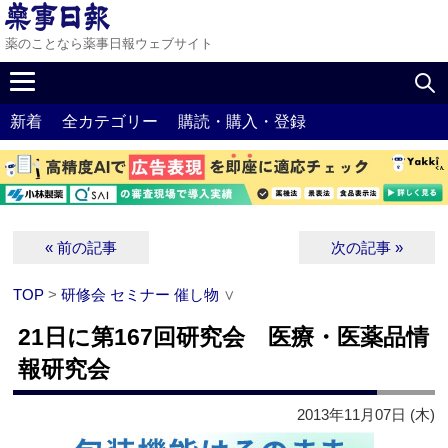
薬のことなら薬事日報ウェブサイト
新着
全カテゴリー
購読・購入・登録
« 前の記事
次の記事 »
TOP
>
研修会 セミナー 催し物
∨
21日に第167回研究会 医療・医薬品情
報研究会
2013年11月07日 (木)