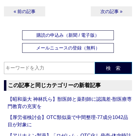
« 前の記事
次の記事 »
購読の申込み（新聞 / 電子版）
メールニュースの登録（無料）
検 索
この記事と同じカテゴリーの新着記事
【昭和薬大 神林氏ら】獣医師と薬剤師に認識差‐獣医療専
門教育の充実を
【厚労省検討会】OTC類似薬で中間整理‐77成分1042品
目が対象に
【アリナミン製薬】「ロゼレム」OTC化し発売‐体内時計