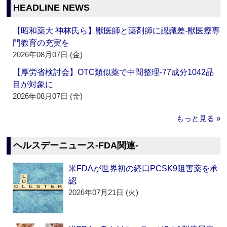
HEADLINE NEWS
【昭和薬大 神林氏ら】獣医師と薬剤師に認識差‐獣医療専
門教育の充実を
2026年08月07日 (金)
【厚労省検討会】OTC類似薬で中間整理‐77成分1042品
目が対象に
2026年08月07日 (金)
もっと見る »
ヘルスデーニュース‐FDA関連‐
米FDAが世界初の経口PCSK9阻害薬を承
認
2026年07月21日 (火)