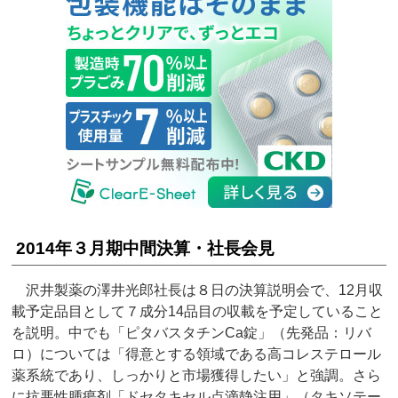
2014年３月期中間決算・社長会見
沢井製薬の澤井光郎社長は８日の決算説明会で、12月収
載予定品目として７成分14品目の収載を予定していること
を説明。中でも「ピタバスタチンCa錠」（先発品：リバ
ロ）については「得意とする領域である高コレステロール
薬系統であり、しっかりと市場獲得したい」と強調。さら
に抗悪性腫瘍剤「ドセタキセル点滴静注用」（タキソテー