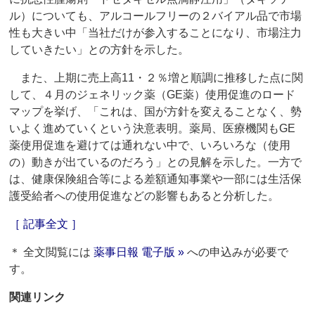
ル）についても、アルコールフリーの２バイアル品で市場
性も大きい中「当社だけが参入することになり、市場注力
していきたい」との方針を示した。
また、上期に売上高11・２％増と順調に推移した点に関
して、４月のジェネリック薬（GE薬）使用促進のロード
マップを挙げ、「これは、国が方針を変えることなく、勢
いよく進めていくという決意表明。薬局、医療機関もGE
薬使用促進を避けては通れない中で、いろいろな（使用
の）動きが出ているのだろう」との見解を示した。一方で
は、健康保険組合等による差額通知事業や一部には生活保
護受給者への使用促進などの影響もあると分析した。
［ 記事全文 ］
＊ 全文閲覧には
薬事日報 電子版 »
への申込みが必要で
す。
関連リンク