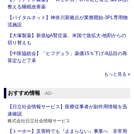
整える睡眠改善薬
【バイタルネット】神奈川新拠点が業務開始‐3PL専用物
流施設
【大塚製薬】新規IgA腎症薬、米国で急拡大‐他剤からの
切り替えも
【中医協総会】「ヒフデュラ」薬価15％下げ‐8品目の再
算定など了承
もっと見る »
おすすめ情報
‐AD‐
【日立社会情報サービス】医療従事者が副作用情報を迅
速確認
株式会社日立社会情報サービス
【トーホー】災害時でも『止まらない』事業へ 非常用