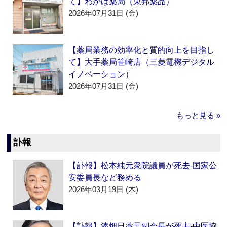
て】わかば薬局（東邦薬品）
2026年07月31日 (金)
【薬局業務の効率化と質的向上を目指し
て】大手薬局笹崎店（三菱電機デジタル
イノベーション）
2026年07月31日 (金)
もっと見る »
訃報
【訃報】松本純元衆院議員が死去‐国家公
安委員長など務める
2026年03月19日 (木)
【訃報】漆畑日薬元副会長が死去‐中医協