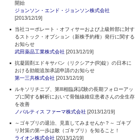
開始
ジョンソン・エンド・ジョンソン株式会社
[2013/12/19]
当社コーポレート・オフィサーおよび上級幹部に対す
るストック・オプション（新株予約権）発行に関する
お知らせ
武田薬品工業株式会社
[2013/12/19]
抗凝固剤エドキサバン（リクシアナ(R)錠）の日本に
おける効能追加承認申請のお知らせ
第一三共株式会社
[2013/12/19]
ルキソリチニブ、第III相臨床試験の長期フォローアッ
プに関する解析において骨髄線維症患者さんの全生存
を改善
ノバルティス ファーマ株式会社
[2013/12/19]
～ゴキブリの退治、見直してみませんか？～ ゴキブ
リ対策の第一歩は敵（ゴキブリ）を知ること！
ライオン株式会社
[2013/12/19]