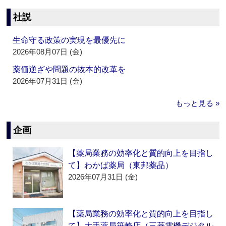
社説
生命守る政策の実現を最優先に
2026年08月07日 (金)
薬価逆ざや問題の抜本的改革を
2026年07月31日 (金)
もっと見る »
企画
【薬局業務の効率化と質的向上を目指し
て】わかば薬局（東邦薬品）
2026年07月31日 (金)
【薬局業務の効率化と質的向上を目指し
て】大手薬局笹崎店（三菱電機デジタル