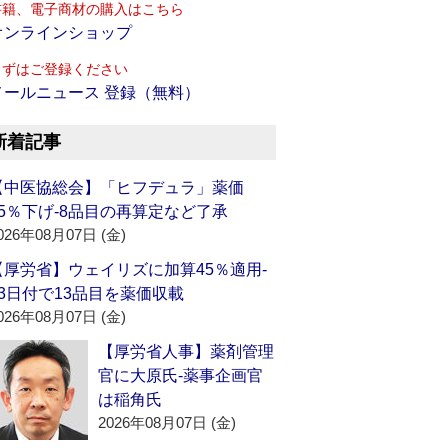
書籍、電子商材の購入はこちら
オンラインショップ
まずはご登録ください
メールニュース 登録（無料）
新着記事
【中医協総会】「ヒフデュラ」薬価
15％下げ‐8品目の再算定など了承
026年08月07日 (金)
【厚労省】ウェイリズに加算45％適用‐
13日付で13品目を薬価収載
026年08月07日 (金)
【厚労省人事】薬剤管理
官に大原氏‐薬事企画官
は稲角氏
2026年08月07日 (金)