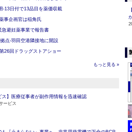
‐13日付で13品目を薬価収載
‐薬事企画官は稲角氏
2
緊急避妊薬事業で報告書
O拠点‐羽田空港隣接地に開設
‐第26回ドラッグストアショー
もっと見る »
ビス】医療従事者が副作用情報を迅速確認
サービス
でも『止まらない』事業へ 非常用発電機で万全のBCP