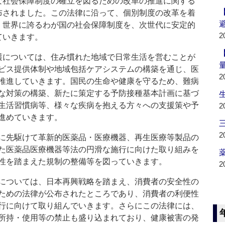
な社会保障制度の確立を図るための改革の推進に関する
布されました。この法律に沿って、個別制度の改革を着
、世界に誇るわが国の社会保障制度を、次世代に安定的
2
ていきます。
については、住み慣れた地域で日常生活を営むことが
ビス提供体制や地域包括ケアシステムの構築を通じ、医
2
推進していきます。国民の生命や健康を守るため、難病
な対策の構築、新たに策定する予防接種基本計画に基づ
生活習慣病等、様々な疾病を抱える方々への支援策や予
2
進めていきます。
2
に先駆けて革新的医薬品・医療機器、再生医療等製品の
た医薬品医療機器等法の円滑な施行に向けた取り組みを
薬
性を踏まえた規制の整備等を図っていきます。
2
については、日本再興戦略を踏まえ、消費者の安全性の
ための法律が公布されたところであり、消費者の利便性
行に向けて取り組んでいきます。さらにこの法律には、
所持・使用等の禁止も盛り込まれており、健康被害の発