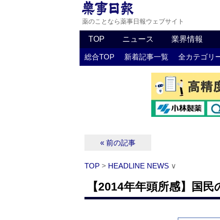
薬のことなら薬事日報ウェブサイト
TOP
ニュース
業界情報
総合TOP
新着記事一覧
全カテゴリ
« 前の記事
TOP
>
HEADLINE NEWS
∨
【2014年年頭所感】国