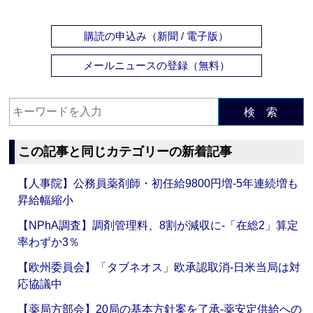
購読の申込み（新聞 / 電子版）
メールニュースの登録（無料）
検 索
この記事と同じカテゴリーの新着記事
【人事院】公務員薬剤師・初任給9800円増‐5年連続増も
昇給幅縮小
【NPhA調査】調剤管理料、8割が減収に‐「在総2」算定
率わずか3％
【欧州委員会】「タブネオス」欧承認取消‐日米当局は対
応協議中
【薬局方部会】20局の基本方針案を了承‐薬安定供給への