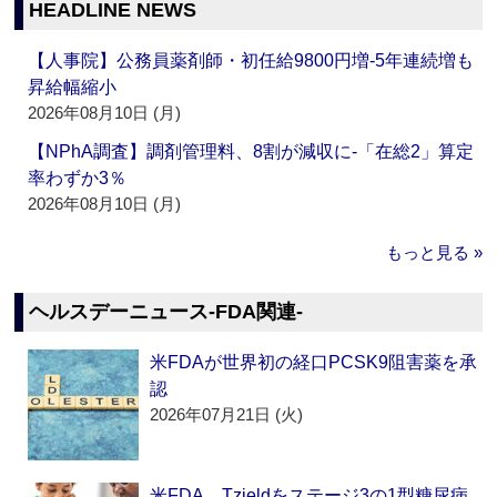
HEADLINE NEWS
【人事院】公務員薬剤師・初任給9800円増‐5年連続増も
昇給幅縮小
2026年08月10日 (月)
【NPhA調査】調剤管理料、8割が減収に‐「在総2」算定
率わずか3％
2026年08月10日 (月)
もっと見る »
ヘルスデーニュース‐FDA関連‐
米FDAが世界初の経口PCSK9阻害薬を承
認
2026年07月21日 (火)
米FDA、Tzieldをステージ3の1型糖尿病