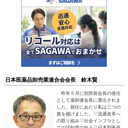
日本医薬品卸売業連合会会長 鈴木賢
昨年５月に別所前会長の後任
として薬卸連会長に選出されま
した。就任にあたり私は三つの
旗を揚げました。▽流通改革へ
の取り組み▽社会インフラとし
ての認知度の向上▽日本型医薬