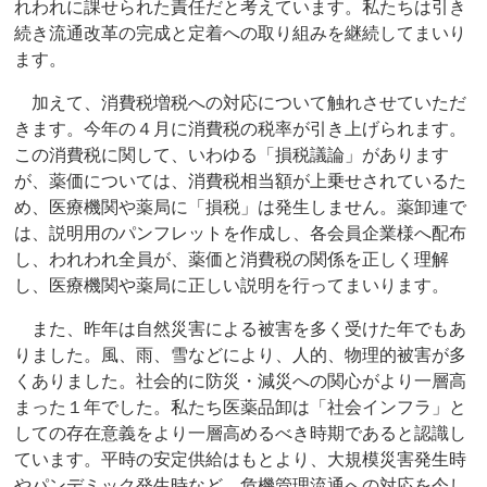
れわれに課せられた責任だと考えています。私たちは引き
続き流通改革の完成と定着への取り組みを継続してまいり
ます。
加えて、消費税増税への対応について触れさせていただ
きます。今年の４月に消費税の税率が引き上げられます。
この消費税に関して、いわゆる「損税議論」があります
が、薬価については、消費税相当額が上乗せされているた
め、医療機関や薬局に「損税」は発生しません。薬卸連で
は、説明用のパンフレットを作成し、各会員企業様へ配布
し、われわれ全員が、薬価と消費税の関係を正しく理解
し、医療機関や薬局に正しい説明を行ってまいります。
また、昨年は自然災害による被害を多く受けた年でもあ
りました。風、雨、雪などにより、人的、物理的被害が多
くありました。社会的に防災・減災への関心がより一層高
まった１年でした。私たち医薬品卸は「社会インフラ」と
しての存在意義をより一層高めるべき時期であると認識し
ています。平時の安定供給はもとより、大規模災害発生時
やパンデミック発生時など、危機管理流通への対応を今し