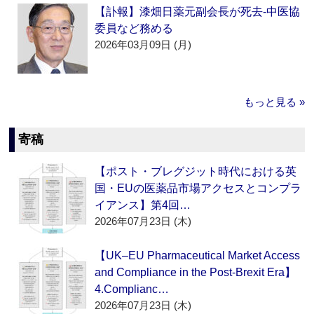
【訃報】漆畑日薬元副会長が死去‐中医協
委員など務める
2026年03月09日 (月)
もっと見る »
寄稿
【ポスト・ブレグジット時代における英
国・EUの医薬品市場アクセスとコンプラ
イアンス】第4回…
2026年07月23日 (木)
【UK–EU Pharmaceutical Market Access
and Compliance in the Post-Brexit Era】
4.Complianc…
2026年07月23日 (木)