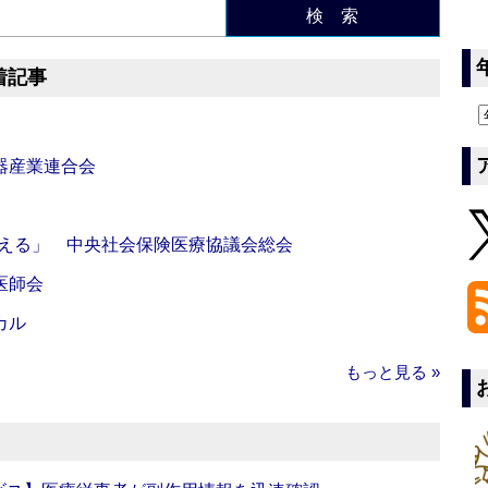
検 索
着記事
器産業連合会
伝える」 中央社会保険医療協議会総会
医師会
カル
もっと見る »