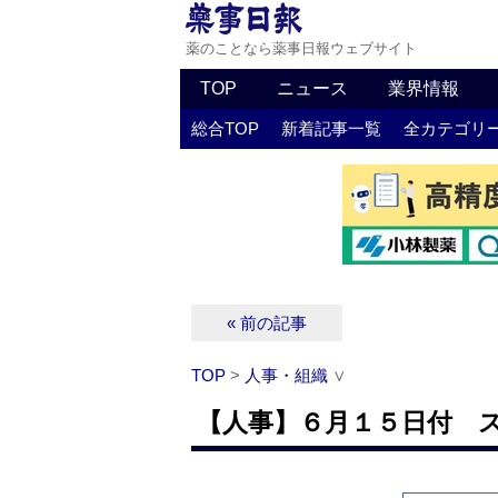
薬のことなら薬事日報ウェブサイト
TOP
ニュース
業界情報
総合TOP
新着記事一覧
全カテゴリ
« 前の記事
TOP
>
人事・組織
∨
【人事】６月１５日付 