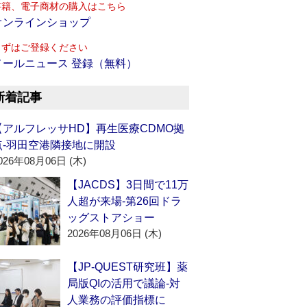
書籍、電子商材の購入はこちら
オンラインショップ
まずはご登録ください
メールニュース 登録（無料）
新着記事
【アルフレッサHD】再生医療CDMO拠
点‐羽田空港隣接地に開設
026年08月06日 (木)
【JACDS】3日間で11万
人超が来場‐第26回ドラ
ッグストアショー
2026年08月06日 (木)
【JP-QUEST研究班】薬
局版QIの活用で議論‐対
人業務の評価指標に