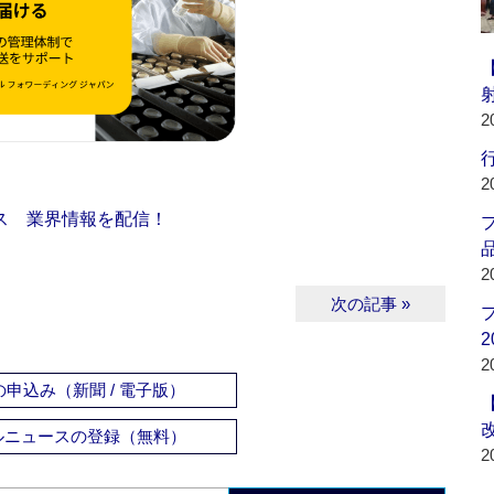
2
行
2
ス 業界情報を配信！
品
2
次の記事 »
2
2
申込み（新聞 / 電子版）
ルニュースの登録（無料）
2