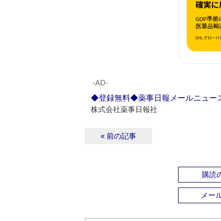
‐AD‐
◆登録無料◆薬事日報メールニュー
株式会社薬事日報社
« 前の記事
購読の
メー