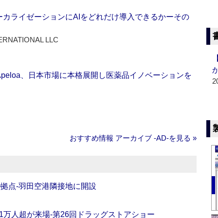
ーカライゼーションにAIをどれだけ導入できるかーその
ERNATIONAL LLC
Apeloa、日本市場に本格展開し医薬品イノベーションを
2
おすすめ情報 アーカイブ ‐AD‐を見る »
O拠点‐羽田空港隣接地に開設
11万人超が来場‐第26回ドラッグストアショー