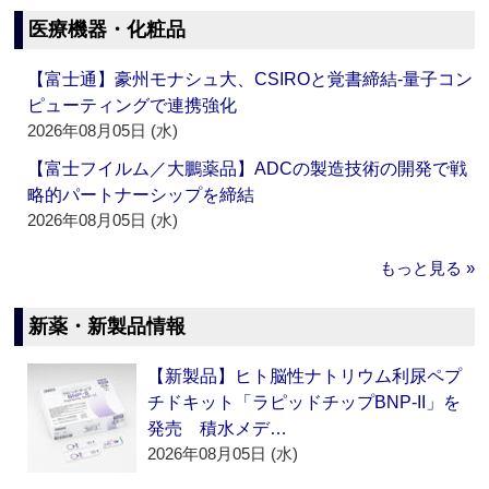
医療機器・化粧品
【富士通】豪州モナシュ大、CSIROと覚書締結‐量子コン
ピューティングで連携強化
2026年08月05日 (水)
【富士フイルム／大鵬薬品】ADCの製造技術の開発で戦
略的パートナーシップを締結
2026年08月05日 (水)
もっと見る »
新薬・新製品情報
【新製品】ヒト脳性ナトリウム利尿ペプ
チドキット「ラピッドチップBNP-II」を
発売 積水メデ…
2026年08月05日 (水)