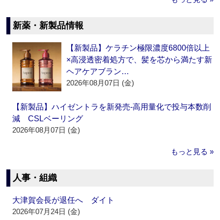
新薬・新製品情報
【新製品】ケラチン極限濃度6800倍以上
×高浸透密着処方で、髪を芯から満たす新
ヘアケアブラン…
2026年08月07日 (金)
【新製品】ハイゼントラを新発売‐高用量化で投与本数削
減 CSLベーリング
2026年08月07日 (金)
もっと見る »
人事・組織
大津賀会長が退任へ ダイト
2026年07月24日 (金)