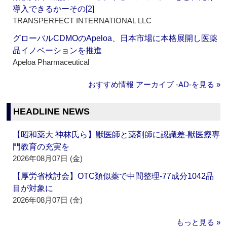
導入できるかーその[2]
TRANSPERFECT INTERNATIONAL LLC
グローバルCDMOのApeloa、日本市場に本格展開し医薬
品イノベーションを推進
Apeloa Pharmaceutical
おすすめ情報 アーカイブ ‐AD‐を見る »
HEADLINE NEWS
【昭和薬大 神林氏ら】獣医師と薬剤師に認識差‐獣医療専
門教育の充実を
2026年08月07日 (金)
【厚労省検討会】OTC類似薬で中間整理‐77成分1042品
目が対象に
2026年08月07日 (金)
もっと見る »