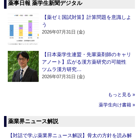
薬事日報 薬学生新聞デジタル
【薬ゼミ国試対策】計算問題を意識しよ
う
2026年07月31日 (金)
【日本薬学生連盟・先輩薬剤師のキャリ
アノート】広がる漢方薬研究の可能性
ツムラ漢方研究…
2026年07月31日 (金)
もっと見る »
薬学生向け書籍 »
薬業界ニュース解説
【対話で学ぶ薬業界ニュース解説】骨太の方針を読み解