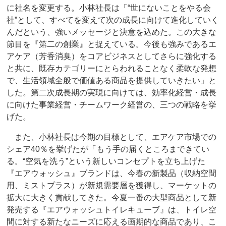
に社名を変更する。小林社長は「“世にないことをやる会
社”として、すべてを変えて次の成長に向けて進化していく
んだという、強いメッセージと決意を込めた。この大きな
節目を『第二の創業』と捉えている。今後も強みであるエ
アケア（芳香消臭）をコアビジネスとしてさらに強化する
と共に、既存カテゴリーにとらわれることなく柔軟な発想
で、生活領域全般で価値ある商品を提供していきたい」と
した。第二次成長期の実現に向けては、効率化経営・成長
に向けた事業経営・チームワーク経営の、三つの戦略を挙
げた。
また、小林社長は今期の目標として、エアケア市場での
シェア40％を挙げたが「もう手の届くところまできてい
る。“空気を洗う”という新しいコンセプトを立ち上げた
『エアウォッシュ』ブランドは、今春の新製品（収納空間
用、ミストプラス）が新規需要層を獲得し、マーケットの
拡大に大きく貢献してきた。今夏一番の大型商品として新
発売する『エアウォッシュトイレキューブ』は、トイレ空
間に対する新たなニーズに応える画期的な商品であり、こ