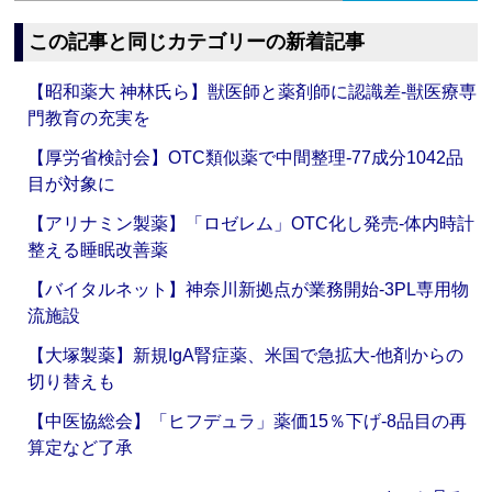
この記事と同じカテゴリーの新着記事
【昭和薬大 神林氏ら】獣医師と薬剤師に認識差‐獣医療専
門教育の充実を
【厚労省検討会】OTC類似薬で中間整理‐77成分1042品
目が対象に
【アリナミン製薬】「ロゼレム」OTC化し発売‐体内時計
整える睡眠改善薬
【バイタルネット】神奈川新拠点が業務開始‐3PL専用物
流施設
【大塚製薬】新規IgA腎症薬、米国で急拡大‐他剤からの
切り替えも
【中医協総会】「ヒフデュラ」薬価15％下げ‐8品目の再
算定など了承