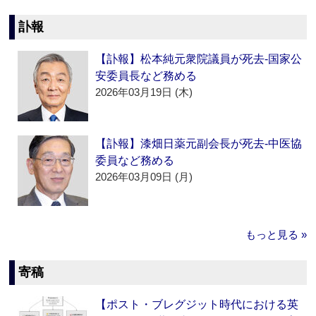
訃報
【訃報】松本純元衆院議員が死去‐国家公
安委員長など務める
2026年03月19日 (木)
【訃報】漆畑日薬元副会長が死去‐中医協
委員など務める
2026年03月09日 (月)
もっと見る »
寄稿
【ポスト・ブレグジット時代における英