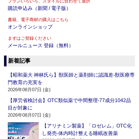
プランいろいろ、スタイルに合わせて選択
購読申込み（新聞 / 電子版）
書籍、電子商材の購入はこちら
オンラインショップ
まずはご登録ください
メールニュース 登録（無料）
新着記事
【昭和薬大 神林氏ら】獣医師と薬剤師に認識差‐獣医療専
門教育の充実を
2026年08月07日 (金)
【厚労省検討会】OTC類似薬で中間整理‐77成分1042品
目が対象に
2026年08月07日 (金)
【アリナミン製薬】「ロゼレム」OTC化
し発売‐体内時計整える睡眠改善薬